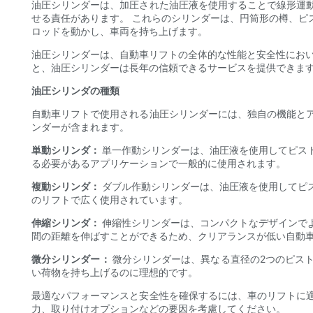
油圧シリンダーは、加圧された油圧液を使用することで線形運
せる責任があります。 これらのシリンダーは、円筒形の樽、ピ
ロッドを動かし、車両を持ち上げます。
油圧シリンダーは、自動車リフトの全体的な性能と安全性におい
と、油圧シリンダーは長年の信頼できるサービスを提供できま
油圧シリンダの種類
自動車リフトで使用される油圧シリンダーには、独自の機能と
ンダーが含まれます。
単動シリンダ：
単一作動シリンダーは、油圧液を使用してピス
る必要があるアプリケーションで一般的に使用されます。
複動シリンダ：
ダブル作動シリンダーは、油圧液を使用してピ
のリフトで広く使用されています。
伸縮シリンダ：
伸縮性シリンダーは、コンパクトなデザインで
間の距離を伸ばすことができるため、クリアランスが低い自動
微分シリンダー：
微分シリンダーは、異なる直径の2つのピス
い荷物を持ち上げるのに理想的です。
最適なパフォーマンスと安全性を確保するには、車のリフトに
力、取り付けオプションなどの要因を考慮してください。