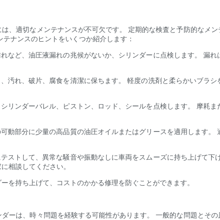
には、適切なメンテナンスが不可欠です。 定期的な検査と予防的なメン
ンテナンスのヒントをいくつか紹介します：
汚れなど、油圧液漏れの兆候がないか、シリンダーに点検します。 漏
し、汚れ、破片、腐食を清潔に保ちます。 軽度の洗剤と柔らかいブラ
、シリンダーバレル、ピストン、ロッド、シールを点検します。 摩耗
の可動部分に少量の高品質の油圧オイルまたはグリースを適用します。
にテストして、異常な騒音や振動なしに車両をスムーズに持ち上げて下
家に相談してください。
ダーを持ち上げて、コストのかかる修理を防ぐことができます。
ンダーは、時々問題を経験する可能性があります。 一般的な問題とその