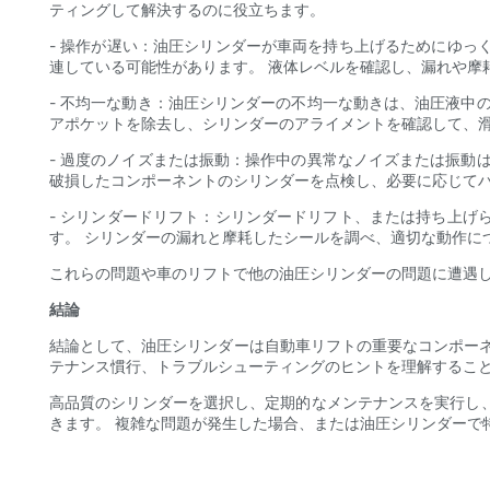
ティングして解決するのに役立ちます。
- 操作が遅い：油圧シリンダーが車両を持ち上げるためにゆ
連している可能性があります。 液体レベルを確認し、漏れや摩
- 不均一な動き：油圧シリンダーの不均一な動きは、油圧液中
アポケットを除去し、シリンダーのアライメントを確認して、
- 過度のノイズまたは振動：操作中の異常なノイズまたは振動
破損したコンポーネントのシリンダーを点検し、必要に応じて
- シリンダードリフト：シリンダードリフト、または持ち上
す。 シリンダーの漏れと摩耗したシールを調べ、適切な動作に
これらの問題や車のリフトで他の油圧シリンダーの問題に遭遇
結論
結論として、油圧シリンダーは自動車リフトの重要なコンポー
テナンス慣行、トラブルシューティングのヒントを理解するこ
高品質のシリンダーを選択し、定期的なメンテナンスを実行し
きます。 複雑な問題が発生した場合、または油圧シリンダーで