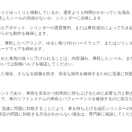
っくりとゆっくりと移動しているか、通常よりも時間がかかっている場合
耗したシールの兆候がないか、シリンダーに点検します。
のエアポケット、シリンダーの悪質整列、または摩耗成分によって引き
滑らかな動作を確保します。
は、摩耗したベアリング、ゆるい取り付けハードウェア、またはシリン
ハードウェアを締めます。
げられた車両の徐々に下げられることは、内部漏れ、摩耗したシール、ま
ついては制御バルブを確認してください。
した場合、さらなる損傷を防ぎ、安全な操作を確保するために迅速に対
ネントであり、車両を安全かつ効率的に持ち上げるために必要な力と動き
とで、車のリフトシステムの寿命とパフォーマンスを確保するのに役立
、迅速に問題に対処することにより、車を持ち上げる油圧シリンダーの
特定の問題に対処する方法がわからない場合は、専門家に相談してくだ