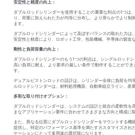
安定性と精度の向上：
ダブルロッドシリンダーを使用することの重要な利点の1つは
り、荷重に加えられた力が均等に分布し、より滑らかでより制
ます。
ダブルロッドシリンダーによって及ぼすバランスの取れた力は
安定性と精度により、ロボット工学、包装機械、半導体の製造
剛性と負荷容量の向上：
ダブルロッドシリンダーのもう1つの利点は、シングルロッドシ
高い負荷に耐え、より要求の厳しい条件で動作することができ
す。
デュアルピストンロッドの設計は、シリンダー全体に負荷を均
ルロッドシリンダーは、材料処理機器、自動車組立ライン、産
多彩な取り付けオプション：
ダブルロッドシリンダーは、システムの設計と統合の柔軟性を
まなアプリケーション要件に合わせてさまざまな方向と構成に取
また、異なる位置にダブルロッドシリンダーをマウントする機
提供し、特定のパフォーマンス基準を満たすカスタマイズされ
ケーションにとって多用途の選択肢になります。