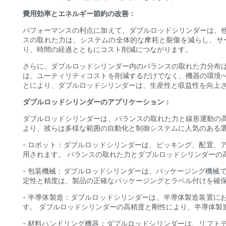
費用効率とエネルギー節約の改善：
パフォーマンスの利点に加えて、ダブルロッドシリンダーは、
スの取れた力は、システムの全体的な摩耗と裂傷を減らし、サ
り、時間の経過とともにコスト削減につながります。
さらに、ダブルロッドシリンダー内のバランスの取れた力分布
は、ユーティリティコストを削減するだけでなく、機器の環境
とにより、ダブルロッドシリンダーは、生産性と収益性を向上
ダブルロッドシリンダーのアプリケーション：
ダブルロッドシリンダーは、バランスの取れた力と線形運動の
より、彼らは多様な範囲の自動化と制御システムに人気のある選
- ロボット：ダブルロッドシリンダーは、ピッキング、配置
用されます。 バランスの取れた力とダブルロッドシリンダーの
- 包装機械：ダブルロッドシリンダーは、パッケージング機械
定性と精度は、製品の正確なパッケージングとラベル付けを確
- 半導体製造：ダブルロッドシリンダーは、半導体製造装置
す。 ダブルロッドシリンダーの高精度と剛性により、半導体製
- 材料ハンドリング機器：ダブルロッドシリンダーは、リフ