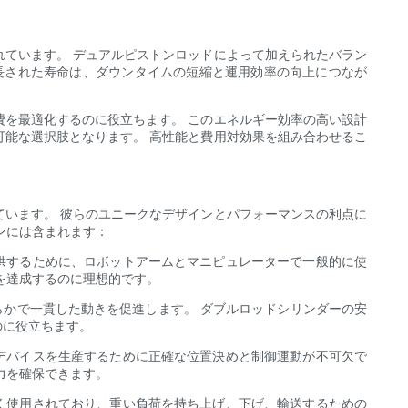
ています。 デュアルピストンロッドによって加えられたバラン
長された寿命は、ダウンタイムの短縮と運用効率の向上につなが
を最適化するのに役立ちます。 このエネルギー効率の高い設計
能な選択肢となります。 高性能と費用対効果を組み合わせるこ
います。 彼らのユニークなデザインとパフォーマンスの利点に
ンには含まれます：
供するために、ロボットアームとマニピュレーターで一般的に使
を達成するのに理想的です。
らかで一貫した動きを促進します。 ダブルロッドシリンダーの安
のに役立ちます。
デバイスを生産するために正確な位置決めと制御運動が不可欠で
力を確保できます。
く使用されており、重い負荷を持ち上げ、下げ、輸送するための