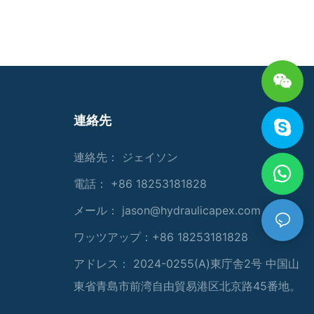
連絡先
連絡先： ジェイソン
電話： +86 18253181828
メール：
jason@hydraulicapex.com
ワッツアップ：+86 18253181828
アドレス： 2024-0255(A)東庁舎2号 中国山
東省青島市前湾自由貿易港区北京路45番地。