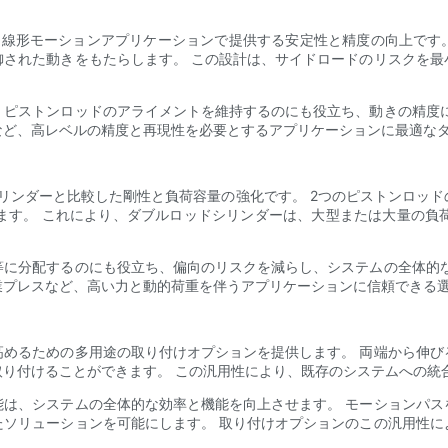
、線形モーションアプリケーションで提供する安定性と精度の向上です。
御された動きをもたらします。 この設計は、サイドロードのリスクを最
、ピストンロッドのアライメントを維持するのにも役立ち、動きの精度に
など、高レベルの精度と再現性を必要とするアプリケーションに最適な
リンダーと比較した剛性と負荷容量の強化です。 2つのピストンロッ
ます。 これにより、ダブルロッドシリンダーは、大型または大量の負
等に分配するのにも役立ち、偏向のリスクを減らし、システムの全体的な
業プレスなど、高い力と動的荷重を伴うアプリケーションに信頼できる
高めるための多用途の取り付けオプションを提供します。 両端から伸び
り付けることができます。 この汎用性により、既存のシステムへの統
能は、システムの全体的な効率と機能を向上させます。 モーションパス
たソリューションを可能にします。 取り付けオプションのこの汎用性に