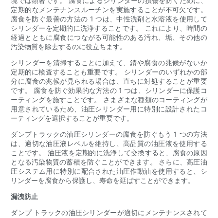
境では顕著です。 腐食によるシリンダーの損傷を防ぐために、
定期的なメンテナンスルーチンを実施することが不可欠です。
腐食を防ぐ最善の方法の 1 つは、中性洗剤と水溶液を使用して
シリンダーを定期的に洗浄することです。 これにより、時間の
経過とともに腐食につながる可能性のある汚れ、垢、その他の
汚染物質を除去するのに役立ちます。
シリンダーを清掃することに加えて、錆や腐食の兆候がないか
定期的に検査することも重要です。 シリンダーのいずれかの部
分に腐食の兆候が見られる場合は、直ちに対処することが重要
です。 腐食を防ぐ効果的な方法の 1 つは、シリンダーに保護コ
ーティングを施すことです。 さまざまな種類のコーティングが
用意されているため、油圧シリンダー用に特別に設計されたコ
ーティングを選択することが重要です。
ダンプトラックの油圧シリンダーの腐食を防ぐもう 1 つの方法
は、適切な油圧液レベルを維持し、高品質の油圧液を使用する
ことです。 油圧液を定期的に洗浄して交換すると、腐食の原因
となる汚染物質の蓄積を防ぐことができます。 さらに、高圧油
圧システム用に特別に配合された油圧作動油を使用すると、シ
リンダーを腐食から保護し、寿命を延ばすことができます。
漏洩防止
ダンプ トラックの油圧シリンダーが適切にメンテナンスされて