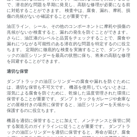
で、潜在的な問題を早期に発見し、高額な修理が必要になる前
に対処することができます。 検査中は、腐食、漏れ、摩耗、損
傷の兆候がないか確認することが重要です。
油圧ライン、シール、その他のコンポーネントに摩耗や損傷の
兆候がないか検査すると、漏れの発生を防ぐことができます。
さらに、油圧液のレベルと品質をチェックすることで、腐食や
漏れにつながる可能性のある潜在的な問題を特定するのに役立
ちます。 定期的に徹底的な検査を実施することで、ダンプトラ
ックの油圧シリンダーを最高の状態に保ち、将来の高額な修理
を回避することができます。
適切な保管
ダンプトラックの油圧シリンダーの腐食や漏れを防ぐために
は、適切な保管も不可欠です。 機器を使用していないときは、
湿気による腐食を防ぐために、乾燥した温度管理された環境に
保管することが重要です。 ダンプ トラックをガレージや倉庫な
どの屋根付きの場所に保管すると、油圧シリンダーを天候から
保護するのに役立ちます。
機器を適切に保管することに加えて、メンテナンスと保管に関
する製造元のガイドラインに従うことが重要です。 ダンプトラ
ックの油圧シリンダーを適切に保管すると、寿命が延び、腐食