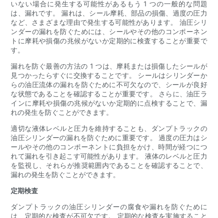
いない場合に発生する可能性があるもう 1 つの一般的な問題
は、漏れです。 漏れは、シール摩耗、部品の損傷、過度の圧力
など、さまざまな理由で発生する可能性があります。 油圧シリ
ンダーの漏れを防ぐためには、シールやその他のコンポーネン
トに摩耗や損傷の兆候がないか定期的に検査することが重要で
す。
漏れを防ぐ最善の方法の 1 つは、摩耗または損傷したシールが
見つかったらすぐに交換することです。 シールはシリンダーか
らの油圧流体の漏れを防ぐために不可欠なので、シールが良好
な状態であることを確認することが重要です。 さらに、油圧ラ
インに摩耗や損傷の兆候がないか定期的に点検することで、漏
れの発生を防ぐことができます。
適切な液体レベルと圧力を維持することも、ダンプトラックの
油圧シリンダーの漏れを防ぐために重要です。 過度の圧力はシ
ールやその他のコンポーネントに負担をかけ、時間が経つにつ
れて漏れを引き起こす可能性があります。 液体のレベルと圧力
を監視し、それらが推奨範囲内であることを確認することで、
漏れの発生を防ぐことができます。
定期検査
ダンプトラックの油圧シリンダーの腐食や漏れを防ぐために
は、定期的な検査が不可欠です。 定期的な検査を実施すること