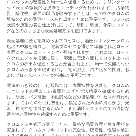
ロムめっきの密着性と均一性を促進するために、シリンダーロ
ッド表面の徹底的な洗浄とエッチングが行われます。 汚染物
質、酸化物、表面の凹凸を除去することは、その後のクロムの
堆積のための受容ベースを作成するために重要です。 ロッドの
状態や所望の表面仕上げに応じて、研削、研磨、化学エッチン
グなどのさまざまな表面処理方法を使用できます。
表面処理に続く電気めっきプロセスは、油圧シリンダー クロム
処理の中核を構成し、電着プロセスを通じて準備されたロッド
表面にクロム コーティングが堆積されます。 これには、ロッド
をクロムメッキ溶液に浸し、溶液に電流を流してロッド上への
クロムの析出を促進することが含まれます。 均一で欠陥のない
クロムめっきを実現するには、電流密度、浴の化学的性質、お
よびプロセスパラメータの制御が不可欠です。
電気めっき後の仕上げ段階では、表面特性を改善し、クロムめ
っきロッドの望ましい表面仕上げと寸法精度を確保するため
に、研磨、バフ研磨、不動態化などの後処理プロセスが行われ
ます。 これらの仕上げ技術は、指定された表面の滑らかさ、光
沢、耐食性を達成するために、また油圧システム内での適切な
適合性と互換性を確保するために重要です。
クロムメッキ処理が完了したら、厳格な品質管理と検査手順を
実施して、クロムメッキロッドの完全性、密着性、性能を検証
する必要があります。 これには、クロムめっきが指定された規