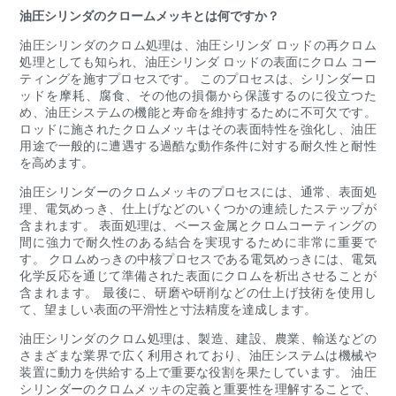
油圧シリンダのクロームメッキとは何ですか？
油圧シリンダのクロム処理は、油圧シリンダ ロッドの再クロム
処理としても知られ、油圧シリンダ ロッドの表面にクロム コー
ティングを施すプロセスです。 このプロセスは、シリンダーロ
ッドを摩耗、腐食、その他の損傷から保護するのに役立つた
め、油圧システムの機能と寿命を維持するために不可欠です。
ロッドに施されたクロムメッキはその表面特性を強化し、油圧
用途で一般的に遭遇する過酷な動作条件に対する耐久性と耐性
を高めます。
油圧シリンダーのクロムメッキのプロセスには、通常、表面処
理、電気めっき、仕上げなどのいくつかの連続したステップが
含まれます。 表面処理は、ベース金属とクロムコーティングの
間に強力で耐久性のある結合を実現するために非常に重要で
す。 クロムめっきの中核プロセスである電気めっきには、電気
化学反応を通じて準備された表面にクロムを析出させることが
含まれます。 最後に、研磨や研削などの仕上げ技術を使用し
て、望ましい表面の平滑性と寸法精度を達成します。
油圧シリンダのクロム処理は、製造、建設、農業、輸送などの
さまざまな業界で広く利用されており、油圧システムは機械や
装置に動力を供給する上で重要な役割を果たしています。 油圧
シリンダーのクロムメッキの定義と重要性を理解することで、