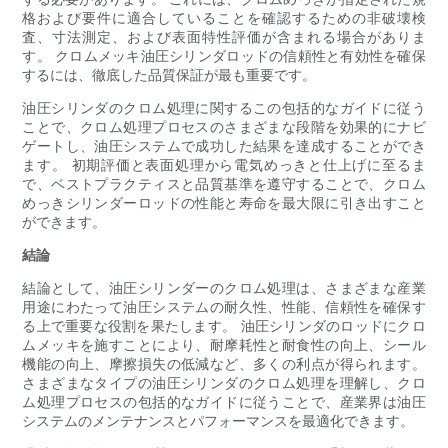
格および要件に適合していることを確認するための非破壊検
査、寸法測定、および表面特性評価が含まれる場合がありま
す。 クロムメッキ油圧シリンダロッドの信頼性と有効性を確保
するには、徹底した品質保証が最も重要です。
油圧シリンダのクロム処理に関するこの包括的なガイドに従う
ことで、クロム処理プロセスのさまざまな段階を効果的にナビ
ゲートし、油圧システムで成功した結果を達成することができ
ます。 初期評価と表面処理から電気めっきと仕上げに至るま
で、ベストプラクティスと品質基準を遵守することで、クロム
めっきシリンダーロッドの性能と寿命を最大限に引き出すこと
ができます。
結論
結論として、油圧シリンダーのクロム処理は、さまざまな産業
用途にわたって油圧システムの耐久性、性能、信頼性を確保す
る上で重要な役割を果たします。 油圧シリンダのロッドにクロ
ムメッキを施すことにより、耐摩耗性と耐食性の向上、シール
機能の向上、摩擦損失の低減など、多くの利点が得られます。
さまざまなタイプの油圧シリンダのクロム処理を理解し、クロ
ム処理プロセスの包括的なガイドに従うことで、産業界は油圧
システムのメンテナンスとパフォーマンスを最適化できます。