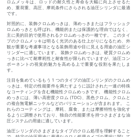
ロムメッキは、ロッドの耐久性と寿命を大幅に向上させるた
め、重荷重、高圧、摩耗条件にさらされる油圧シリンダに最適
です。
対照的に、装飾クロムめっきは、薄めっきまたはフラッシュク
ロムめっきとも呼ばれ、機能的または保護的な理由ではなく、
主に美的目的で使用されるクロムめっきの一種です。 このタイ
プのクロムメッキは明るく光沢のある仕上がりになるため、外
観が重要な考慮事項となる装飾用途や目に見える用途の油圧シ
リンダーに適しています。 装飾クロムめっきは、硬質クロムめ
っきに比べて耐摩耗性と耐食性が限られていますが、油圧コン
ポーネントの視覚的魅力を高める上で重要な役割を果たしま
す。
注目を集めているもう 1 つのタイプの油圧シリンダのクロムめ
っきは、特定の性能要件を満たすように設計された一連の特殊
なコーティングを含む機能性クロムめっきです。 機能性クロム
めっきには、薄い高密度クロム (TDC)、黒色クロム、クロムと
の複合無電解ニッケルなどのバリエーションが含まれます。 こ
れらのコーティングは、摩耗、腐食、または摩擦特性を強化す
るように調整されており、独自の性能要求を持つさまざまな油
圧システムの用途に適しています。
油圧シリンダのさまざまなタイプのクロム処理を理解すること
で、特定の油圧用途に最適なクロム処理タイプの選択に関して