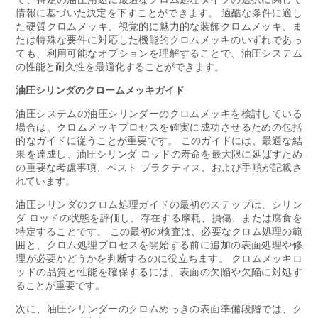
情報に基づいた決定を下すことができます。 過酷な条件に適し
た硬質クロムメッキ、視覚的に魅力的な装飾クロムメッキ、ま
たは特殊な要件に対応した機能的クロムメッキのいずれであっ
ても、利用可能なオプションを理解することで、油圧システム
の性能と耐久性を最適化することができます。
油圧シリンダのクロームメッキガイド
油圧システムの油圧シリンダーのクロムメッキを検討している
場合は、クロムメッキプロセスを確実に成功させるための包括
的なガイドに従うことが重要です。 このガイドには、最適な結
果を達成し、油圧シリンダ ロッドの寿命を最大限に延ばすため
の重要な考慮事項、ベスト プラクティス、および手順が記載さ
れています。
油圧シリンダのクロム処理ガイドの最初のステップは、シリン
ダ ロッドの状態を評価し、存在する摩耗、損傷、または腐食を
特定することです。 この最初の検査は、必要なクロム処理の範
囲と、クロム処理プロセスを開始する前に追加の表面処理や修
理が必要かどうかを判断するのに役立ちます。 クロムメッキロ
ッドの品質と性能を確保するには、表面の欠陥や欠陥に対処す
ることが重要です。
次に、油圧シリンダーのクロムめっきの表面準備段階では、ク