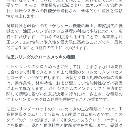
要です。 さらに、摩擦損失の低減により、エネルギーが節約さ
れ、油圧システムの性能が最適化され、全体的な生産性と信頼
性が向上します。
耐摩耗性と耐食性の向上からシール機能の向上、摩擦損失の低
減まで、油圧シリンダのクロム処理の利点は多岐にわたり、広
範囲に及びます。 これらの利点を活用することで、産業界は油
圧システムの性能と耐久性を最大限に高めることができ、最終
的には生産性と収益性の向上につながります。
油圧シリンダのクロームメッキの種類
油圧シリンダのクロムめっきに関しては、さまざまな用途要件
に合わせて利用できるさまざまな種類のクロムめっきプロセス
とコーティングが存在します。 適切なクロム処理の種類の選択
は、動作条件、材料特性、および望ましい性能特性などの要因
によって異なります。 油圧システムのメンテナンスと最適化に
関して情報に基づいた意思決定を行うには、さまざまな種類の
油圧シリンダーのクロム処理を理解することが重要です。
油圧シリンダーロッドのクロムめっきの主な種類の 1 つは、工
業用硬質クロムとしても知られる硬質クロムめっきです。 この
タイプのクロム処理は、厚くて耐久性のあるクロム コーティン
グを提供し、優れた耐摩耗性と耐腐食性を実現します。 硬質ク