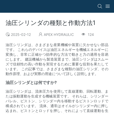
油圧シリンダの種類と作動方法1
2025-02-12
APEX HYDRAULIC
124
油圧シリンダは、さまざまな産業機械や装置に欠かせない部品
です。 これらのデバイスは油圧エネルギーを機械エネルギーに
変換し、非常に正確かつ効率的な方法で動きと力の適用を容易
にします。 建設機械から製造装置まで、油圧シリンダはスムー
ズで信頼性の高い作動を実現するために重要な役割を果たして
います。 この記事では、さまざまな種類の油圧シリンダ、その
動作原理、および実際の用途について詳しく説明します。
油圧シリンダとは何ですか?
油圧シリンダは、流体圧力を使用して直線運動、回転運動、ま
たは振動運動を生成する機械装置です。 それらは、シリンダー
バレル、ピストン、シリンダー内を移動するピストンロッドで
構成されています。 流体、通常はオイルがシリンダー内に押し
込まれ、ピストンとロッドを押し、それによって直線運動を生