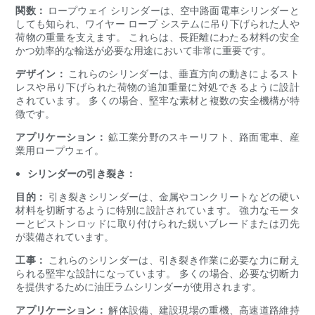
関数：
ロープウェイ シリンダーは、空中路面電車シリンダーと
しても知られ、ワイヤー ロープ システムに吊り下げられた人や
荷物の重量を支えます。 これらは、長距離にわたる材料の安全
かつ効率的な輸送が必要な用途において非常に重要です。
デザイン：
これらのシリンダーは、垂直方向の動きによるスト
レスや吊り下げられた荷物の追加重量に対処できるように設計
されています。 多くの場合、堅牢な素材と複数の安全機構が特
徴です。
アプリケーション：
鉱工業分野のスキーリフト、路面電車、産
業用ロープウェイ。
シリンダーの引き裂き：
目的：
引き裂きシリンダーは、金属やコンクリートなどの硬い
材料を切断するように特別に設計されています。 強力なモータ
ーとピストンロッドに取り付けられた鋭いブレードまたは刃先
が装備されています。
工事：
これらのシリンダーは、引き裂き作業に必要な力に耐え
られる堅牢な設計になっています。 多くの場合、必要な切断力
を提供するために油圧ラムシリンダーが使用されます。
アプリケーション：
解体設備、建設現場の重機、高速道路維持