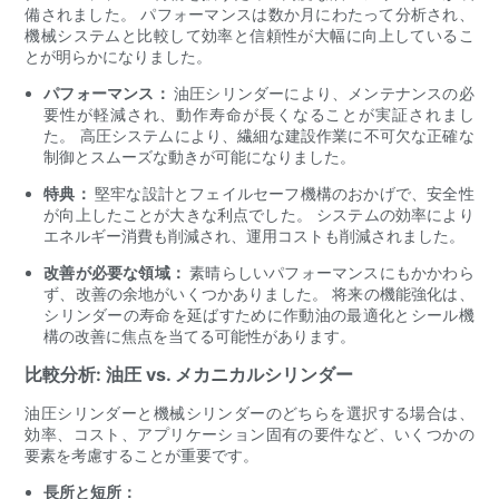
備されました。 パフォーマンスは数か月にわたって分析され、
機械システムと比較して効率と信頼性が大幅に向上しているこ
とが明らかになりました。
パフォーマンス：
油圧シリンダーにより、メンテナンスの必
要性が軽減され、動作寿命が長くなることが実証されまし
た。 高圧システムにより、繊細な建設作業に不可欠な正確な
制御とスムーズな動きが可能になりました。
特典：
堅牢な設計とフェイルセーフ機構のおかげで、安全性
が向上したことが大きな利点でした。 システムの効率により
エネルギー消費も削減され、運用コストも削減されました。
改善が必要な領域：
素晴らしいパフォーマンスにもかかわら
ず、改善の余地がいくつかありました。 将来の機能強化は、
シリンダーの寿命を延ばすために作動油の最適化とシール機
構の改善に焦点を当てる可能性があります。
比較分析: 油圧 vs. メカニカルシリンダー
油圧シリンダーと機械シリンダーのどちらを選択する場合は、
効率、コスト、アプリケーション固有の要件など、いくつかの
要素を考慮することが重要です。
長所と短所：