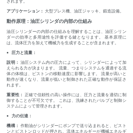
されます。
アプリケーション：
大型プレス機、油圧ジャッキ、鍛造設備。
動作原理：油圧シリンダの内部の仕組み
油圧シリンダーの内部の仕組みを理解することは、油圧シリン
ダーの効率と多用途性を評価する鍵となります。 基本原理に
は、流体圧力を加えて機械力を生成することが含まれます。
圧力と流量：
説明：
油圧システム内の圧力によって、シリンダーによって加
えられる力が決まります。 流量、つまりシステムを通過する流
体の体積は、ピストンの移動速度に影響します。 流量が高いと
動作が速くなり、流量が低いと制御された正確な動作が保証さ
れます。
重要性：
正確で信頼性の高い操作には、圧力と流量を適切に制
御することが不可欠です。 これは、洗練されたバルブと制御シ
ステムによって管理されます。
力の伝達：
機構：
作動油がシリンダーにポンプで送り込まれると、ピスト
ンとピストンロッドが押され、流体エネルギーが機械エネルギ