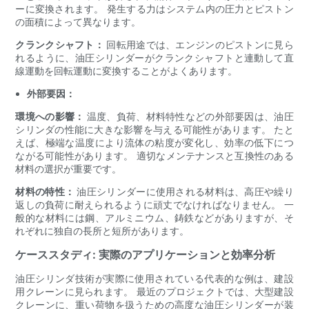
ーに変換されます。 発生する力はシステム内の圧力とピストン
の面積によって異なります。
クランクシャフト：
回転用途では、エンジンのピストンに見ら
れるように、油圧シリンダーがクランクシャフトと連動して直
線運動を回転運動に変換することがよくあります。
外部要因：
環境への影響：
温度、負荷、材料特性などの外部要因は、油圧
シリンダの性能に大きな影響を与える可能性があります。 たと
えば、極端な温度により流体の粘度が変化し、効率の低下につ
ながる可能性があります。 適切なメンテナンスと互換性のある
材料の選択が重要です。
材料の特性：
油圧シリンダーに使用される材料は、高圧や繰り
返しの負荷に耐えられるように頑丈でなければなりません。 一
般的な材料には鋼、アルミニウム、鋳鉄などがありますが、そ
れぞれに独自の長所と短所があります。
ケーススタディ: 実際のアプリケーションと効率分析
油圧シリンダ技術が実際に使用されている代表的な例は、建設
用クレーンに見られます。 最近のプロジェクトでは、大型建設
クレーンに、重い荷物を扱うための高度な油圧シリンダーが装