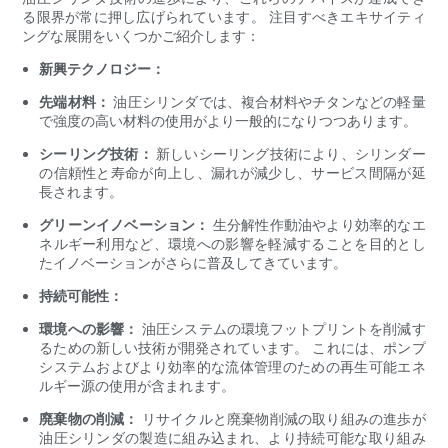
る限界が常に押し広げられています。 注目すべきエキサイティ
ングな展開をいくつかご紹介します：
新興テクノロジー：
先端材料：
油圧シリンダでは、複合材料やチタンなどの軽量
で強度の高い材料の使用がより一般的になりつつあります。
シーリング技術：
新しいシーリング技術により、シリンダー
の信頼性と寿命が向上し、漏れが減少し、サービス間隔が延
長されます。
グリーンイノベーション：
生分解性作動油やより効率的なエ
ネルギー利用など、環境への影響を軽減することを目的とし
たイノベーションがさらに普及してきています。
持続可能性：
環境への影響：
油圧システムの環境フットプリントを削減す
るための新しい技術が開発されています。 これには、ポンプ
システムおよびより効率的な流体管理のための再生可能エネ
ルギー源の使用が含まれます。
廃棄物の削減：
リサイクルと廃棄物削減の取り組みの進歩が
油圧シリンダの製造に組み込まれ、より持続可能な取り組み