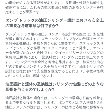
の寿命が短くなる可能性があります。 長期間の性能と信頼性を
確保するには、これらの環境要因に耐性のあるシリンダーを指
定することが重要です。
ダンプ トラックの油圧シリンダー設計における安全上
の重要な考慮事項は何ですか?
ダンプ トラック用の油圧シリンダーを設計する際には、安全性
が最も重視されます。 スティックスリップなどの故障モードと
緊急停止機構は、事故を防ぐために重要です。 スティックスリ
ップはシリンダが移動中にスタックすることで発生し、オペレ
ータが気づかないと危険です。 クイックリリースバルブなどの
緊急停止機構により、緊急時にシリンダを安全に停止できま
す。 シリンダーの安全性と寿命を維持するには、検査や注油な
どの定期的なメンテナンス手順も不可欠です。 油圧シリンダの
設計と仕様において安全性を優先することにより、事故や怪我
のリスクを大幅に軽減できます。
油圧設計と流体の互換性はシリンダの性能にどのような
影響を与えるのでしょうか?
油圧設計と流体の適合性は、シリンダーの最適な性能を維持す
る上で重要な役割を果たします。 ポンプやバルブの構成を含む
油圧システムの設計は、シリンダーの効率と応答性に影響を与