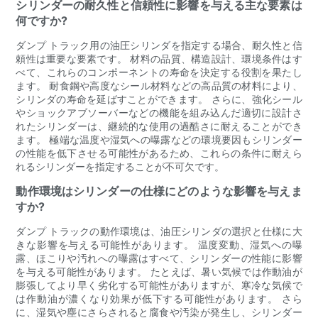
シリンダーの耐久性と信頼性に影響を与える主な要素は
何ですか?
ダンプ トラック用の油圧シリンダを指定する場合、耐久性と信
頼性は重要な要素です。 材料の品質、構造設計、環境条件はす
べて、これらのコンポーネントの寿命を決定する役割を果たし
ます。 耐食鋼や高度なシール材料などの高品質の材料により、
シリンダの寿命を延ばすことができます。 さらに、強化シール
やショックアブソーバーなどの機能を組み込んだ適切に設計さ
れたシリンダーは、継続的な使用の過酷さに耐えることができ
ます。 極端な温度や湿気への曝露などの環境要因もシリンダー
の性能を低下させる可能性があるため、これらの条件に耐えら
れるシリンダーを指定することが不可欠です。
動作環境はシリンダーの仕様にどのような影響を与えま
すか?
ダンプ トラックの動作環境は、油圧シリンダの選択と仕様に大
きな影響を与える可能性があります。 温度変動、湿気への曝
露、ほこりや汚れへの曝露はすべて、シリンダーの性能に影響
を与える可能性があります。 たとえば、暑い気候では作動油が
膨張してより早く劣化する可能性がありますが、寒冷な気候で
は作動油が濃くなり効果が低下する可能性があります。 さら
に、湿気や塵にさらされると腐食や汚染が発生し、シリンダー