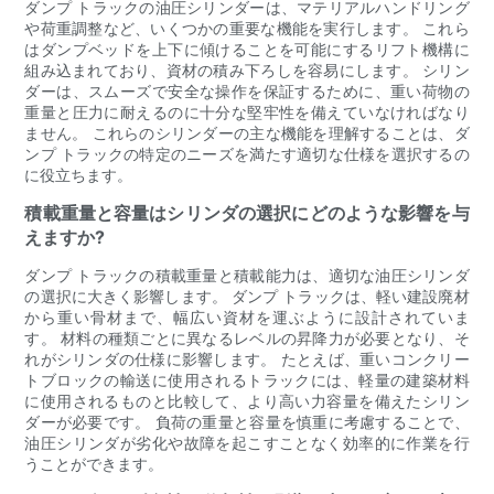
ダンプ トラックの油圧シリンダーは、マテリアルハンドリング
や荷重調整など、いくつかの重要な機能を実行します。 これら
はダンプベッドを上下に傾けることを可能にするリフト機構に
組み込まれており、資材の積み下ろしを容易にします。 シリン
ダーは、スムーズで安全な操作を保証するために、重い荷物の
重量と圧力に耐えるのに十分な堅牢性を備えていなければなり
ません。 これらのシリンダーの主な機能を理解することは、ダ
ンプ トラックの特定のニーズを満たす適切な仕様を選択するの
に役立ちます。
積載重量と容量はシリンダの選択にどのような影響を与
えますか?
ダンプ トラックの積載重量と積載能力は、適切な油圧シリンダ
の選択に大きく影響します。 ダンプ トラックは、軽い建設廃材
から重い骨材まで、幅広い資材を運ぶように設計されていま
す。 材料の種類ごとに異なるレベルの昇降力が必要となり、そ
れがシリンダの仕様に影響します。 たとえば、重いコンクリー
トブロックの輸送に使用されるトラックには、軽量の建築材料
に使用されるものと比較して、より高い力容量を備えたシリン
ダーが必要です。 負荷の重量と容量を慎重に考慮することで、
油圧シリンダが劣化や故障を起こすことなく効率的に作業を行
うことができます。