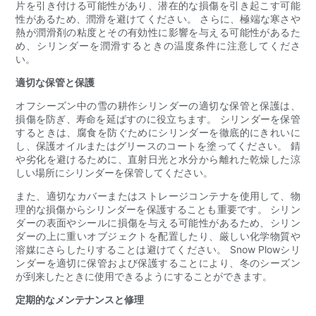
片を引き付ける可能性があり、潜在的な損傷を引き起こす可能
性があるため、潤滑を避けてください。 さらに、極端な寒さや
熱が潤滑剤の粘度とその有効性に影響を与える可能性があるた
め、シリンダーを潤滑するときの温度条件に注意してくださ
い。
適切な保管と保護
オフシーズン中の雪の耕作シリンダーの適切な保管と保護は、
損傷を防ぎ、寿命を延ばすのに役立ちます。 シリンダーを保管
するときは、腐食を防ぐためにシリンダーを徹底的にきれいに
し、保護オイルまたはグリースのコートを塗ってください。 錆
や劣化を避けるために、直射日光と水分から離れた乾燥した涼
しい場所にシリンダーを保管してください。
また、適切なカバーまたはストレージコンテナを使用して、物
理的な損傷からシリンダーを保護することも重要です。 シリン
ダーの表面やシールに損傷を与える可能性があるため、シリン
ダーの上に重いオブジェクトを配置したり、厳しい化学物質や
溶媒にさらしたりすることは避けてください。 Snow Plowシリ
ンダーを適切に保管および保護することにより、冬のシーズン
が到来したときに使用できるようにすることができます。
定期的なメンテナンスと修理