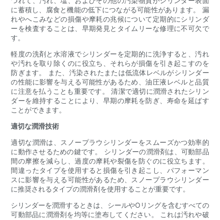
つれて、汚れ、塩、およびその他の汚染物質がシリンダー表面
に蓄積し、腐食と機能の低下につながる可能性があります。 漏
れやへこみなどの損傷や摩耗の兆候について定期的にシリンダ
ーを検査することは、早期発見とタイムリーな修理に不可欠で
す。
軽度の洗剤と水溶液でシリンダーを定期的に洗浄すると、汚れ
や汚れを取り除くのに役立ち、それらが損傷を引き起こすのを
防ぎます。 また、汚染されたまたは低流体レベルがシリンダー
の性能に影響を与える可能性があるため、油圧液レベルと品質
に注意を払うことも重要です。 清潔で適切に潤滑されたシリン
ダーを維持することにより、早期の摩耗を防ぎ、寿命を延ばす
ことができます。
適切な潤滑技術
適切な潤滑は、スノープラウシリンダーをスムーズかつ効率的
に動作させるための鍵です。 シリンダーの潤滑剤は、可動部品
間の摩擦を減らし、過度の摩耗や裂傷を防ぐのに役立ちます。
間違ったタイプを使用すると損傷を引き起こし、パフォーマン
スに影響を与える可能性があるため、スノープラウシリンダー
に推奨されるタイプの潤滑剤を使用することが重要です。
シリンダーを潤滑するときは、シールやOリングを含むすべての
可動部品に潤滑剤を均等に塗布してください。 これは汚れや破