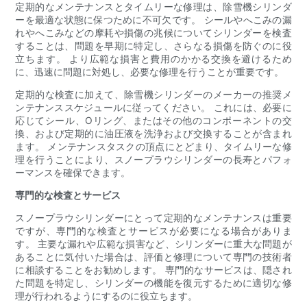
定期的なメンテナンスとタイムリーな修理は、除雪機シリンダ
ーを最適な状態に保つために不可欠です。 シールやへこみの漏
れやへこみなどの摩耗や損傷の兆候についてシリンダーを検査
することは、問題を早期に特定し、さらなる損傷を防ぐのに役
立ちます。 より広範な損害と費用のかかる交換を避けるため
に、迅速に問題に対処し、必要な修理を行うことが重要です。
定期的な検査に加えて、除雪機シリンダーのメーカーの推奨メ
ンテナンススケジュールに従ってください。 これには、必要に
応じてシール、Oリング、またはその他のコンポーネントの交
換、および定期的に油圧液を洗浄および交換することが含まれ
ます。 メンテナンスタスクの頂点にとどまり、タイムリーな修
理を行うことにより、スノープラウシリンダーの長寿とパフォ
ーマンスを確保できます。
専門的な検査とサービス
スノープラウシリンダーにとって定期的なメンテナンスは重要
ですが、専門的な検査とサービスが必要になる場合がありま
す。 主要な漏れや広範な損害など、シリンダーに重大な問題が
あることに気付いた場合は、評価と修理について専門の技術者
に相談することをお勧めします。 専門的なサービスは、隠され
た問題を特定し、シリンダーの機能を復元するために適切な修
理が行われるようにするのに役立ちます。