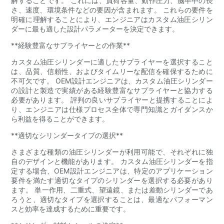
解することです。 これには、負荷容量、動作圧力、脳卒中の長
さ、速度、環境条件などの要因が含まれます。 これらの要件を
明確に理解することにより、エンジニアはカスタム油圧シリン
ダーに最も適した設計パラメーターを決定できます。
**経験豊富なサプライヤーとの作業**
カスタム油圧シリンダーに適したサプライヤーを選択すること
は、品質、信頼性、およびタイムリーな配信を確保するために
不可欠です。 OEM設計エンジニアは、カスタム油圧シリンダー
の設計と製造で実績がある経験豊富なサプライヤーと協力する
必要があります。 評判の良いサプライヤーと提携することによ
り、エンジニアは仕様プロセス全体で専門知識とガイダンスか
ら利益を得ることができます。
**適切なシリンダータイプの選択**
さまざまな種類の油圧シリンダーが利用可能で、それぞれに独
自のデザインと機能があります。 カスタム油圧シリンダーを指
定する場合、OEM設計エンジニアは、特定のアプリケーション
要件を満たす適切なタイプのシリンダーを選択する必要があり
ます。 単一作用、二重式、望遠鏡、または差動シリンダーであ
ろうと、適切なタイプを選択することは、最適なパフォーマン
スと効率を達成するために重要です。