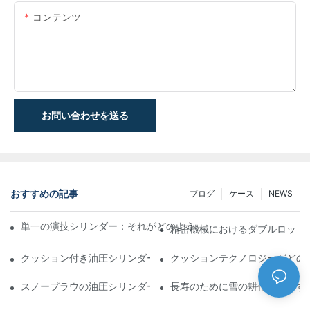
コンテンツ
お問い合わせを送る
おすすめの記事
ブログ
ケース
NEWS
単一の演技シリンダー：それがどのように機能するか&一般的なア
精密機械におけるダブルロッド
クッション付き油圧シリンダー：寿命を延ばす衝撃&の削減
クッションテクノロジーがどの
スノープラウの油圧シリンダー：厳しい冬の状態の重要な機能
長寿のために雪の耕作を維持す