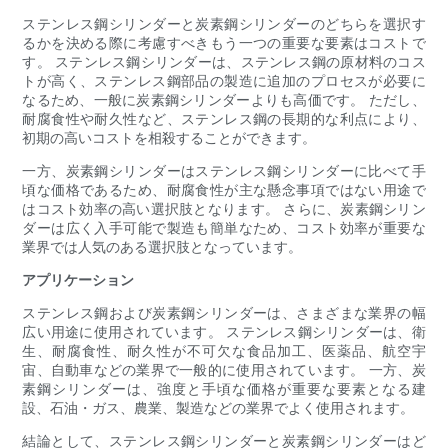
ステンレス鋼シリンダーと炭素鋼シリンダーのどちらを選択す
るかを決める際に考慮すべきもう一つの重要な要素はコストで
す。 ステンレス鋼シリンダーは、ステンレス鋼の原材料のコス
トが高く、ステンレス鋼部品の製造に追加のプロセスが必要に
なるため、一般に炭素鋼シリンダーよりも高価です。 ただし、
耐腐食性や耐久性など、ステンレス鋼の長期的な利点により、
初期の高いコストを相殺することができます。
一方、炭素鋼シリンダーはステンレス鋼シリンダーに比べて手
頃な価格であるため、耐腐食性が主な懸念事項ではない用途で
はコスト効率の高い選択肢となります。 さらに、炭素鋼シリン
ダーは広く入手可能で製造も簡単なため、コスト効率が重要な
業界では人気のある選択肢となっています。
アプリケーション
ステンレス鋼および炭素鋼シリンダーは、さまざまな業界の幅
広い用途に使用されています。 ステンレス鋼シリンダーは、衛
生、耐腐食性、耐久性が不可欠な食品加工、医薬品、航空宇
宙、自動車などの業界で一般的に使用されています。 一方、炭
素鋼シリンダーは、強度と手頃な価格が重要な要素となる建
設、石油・ガス、農業、製造などの業界でよく使用されます。
結論として、ステンレス鋼シリンダーと炭素鋼シリンダーはど