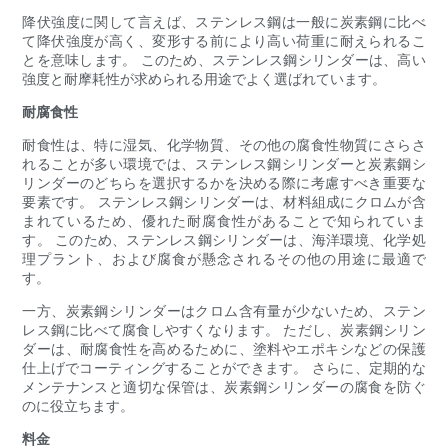
降伏強度に関して言えば、ステンレス鋼は一般に炭素鋼に比べ
て降伏強度が高く、変形する前により高い荷重に耐えられるこ
とを意味します。 このため、ステンレス鋼シリンダーは、高い
強度と耐摩耗性が求められる用途でよく選ばれています。
耐腐食性
耐食性は、特に湿気、化学物質、その他の腐食性物質にさらさ
れることが多い環境では、ステンレス鋼シリンダーと炭素鋼シ
リンダーのどちらを選択するかを決める際に考慮すべき重要な
要素です。 ステンレス鋼シリンダーは、材料組成にクロムが含
まれているため、優れた耐腐食性があることで知られていま
す。 このため、ステンレス鋼シリンダーは、海洋環境、化学処
理プラント、および腐食が懸念されるその他の用途に最適で
す。
一方、炭素鋼シリンダーはクロム含有量が少ないため、ステン
レス鋼に比べて腐食しやすくなります。 ただし、炭素鋼シリン
ダーは、耐腐食性を高めるために、塗料やエポキシなどの保護
仕上げでコーティングすることができます。 さらに、定期的な
メンテナンスと適切な保管は、炭素鋼シリンダーの腐食を防ぐ
のに役立ちます。
料金