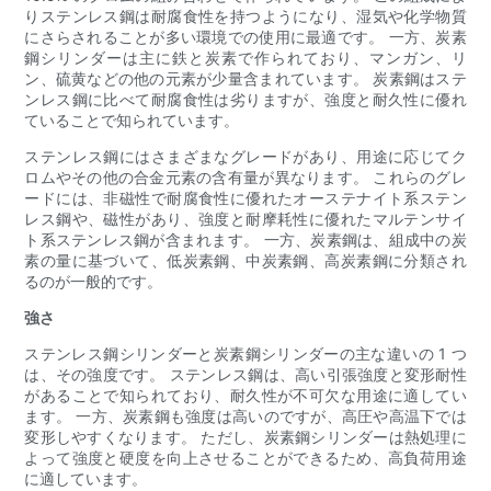
りステンレス鋼は耐腐食性を持つようになり、湿気や化学物質
にさらされることが多い環境での使用に最適です。 一方、炭素
鋼シリンダーは主に鉄と炭素で作られており、マンガン、リ
ン、硫黄などの他の元素が少量含まれています。 炭素鋼はステ
ンレス鋼に比べて耐腐食性は劣りますが、強度と耐久性に優れ
ていることで知られています。
ステンレス鋼にはさまざまなグレードがあり、用途に応じてク
ロムやその他の合金元素の含有量が異なります。 これらのグレ
ードには、非磁性で耐腐食性に優れたオーステナイト系ステン
レス鋼や、磁性があり、強度と耐摩耗性に優れたマルテンサイ
ト系ステンレス鋼が含まれます。 一方、炭素鋼は、組成中の炭
素の量に基づいて、低炭素鋼、中炭素鋼、高炭素鋼に分類され
るのが一般的です。
強さ
ステンレス鋼シリンダーと炭素鋼シリンダーの主な違いの 1 つ
は、その強度です。 ステンレス鋼は、高い引張強度と変形耐性
があることで知られており、耐久性が不可欠な用途に適してい
ます。 一方、炭素鋼も強度は高いのですが、高圧や高温下では
変形しやすくなります。 ただし、炭素鋼シリンダーは熱処理に
よって強度と硬度を向上させることができるため、高負荷用途
に適しています。