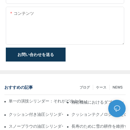
コンテンツ
お問い合わせを送る
おすすめの記事
ブログ
ケース
NEWS
単一の演技シリンダー：それがどのように機能するか&一般的なア
精密機械におけるダブルロッド
クッション付き油圧シリンダー：寿命を延ばす衝撃&の削減
クッションテクノロジーがどの
スノープラウの油圧シリンダー：厳しい冬の状態の重要な機能
長寿のために雪の耕作を維持す