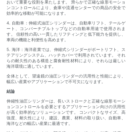
おいて重要な役割を果たします。 滑らかで正確な線形モーショ
ンコントロールにより、倉庫や流通センターでの商品の安全で
効率的な移動が可能になります。
4. 自動車：伸縮式油圧シリンダーは、自動車リフト、テールゲ
ート、コンバーチブルトップなどの自動車用途で使用されま
す。 信頼性の高い一貫したリフティングと低下能力を提供し、
車両の機能と利便性を高めます。
5. 海洋：海洋産業では、伸縮式シリンダーがボートリフト、ス
テアリングシステム、ハッチカバーで利用されています。 それ
らの耐久性のある構造と腐食耐性材料により、それらは厳しい
海洋環境に適しています。
全体として、望遠鏡の油圧シリンダーの汎用性と性能により、
幅広い産業やアプリケーションで不可欠になります。
結論
伸縮性油圧シリンダーは、長いストロークと正確な線形モーシ
ョンコントロールを必要とするアプリケーション向けの汎用性
が高く効率的なソリューションです。 コンパクトなサイズ、高
強度、耐久性により、建設、農業、材料の取り扱い、自動車、
海洋などの幅広い産業に最適です。