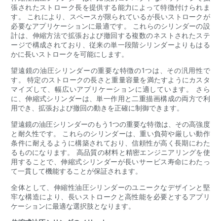
張されたストローク長を提供する能力によって特徴付けられま
す。 これにより、スペースが限られているが長いストロークが
必要なアプリケーションに最適です。 これらのシリンダーの設
計は、伸縮方法で拡張および撤回する複数のネストされたステ
ージで構成されており、従来の単一段階シリンダーよりもはる
かに長いストロークを可能にします。
望遠鏡の油圧シリンダーの重要な特徴の1つは、その汎用性で
す。 特定のストロークの長さと重量容量を満たすようにカスタ
マイズして、幅広いアプリケーションに適しています。 さら
に、伸縮式シリンダーは、単一作用と二重描画構成の両方で利
用でき、拡張および撤回の動きを正確に制御できます。
望遠鏡の油圧シリンダーのもう1つの重要な特徴は、その高強度
と耐久性です。 これらのシリンダーは、重い負荷や厳しい動作
条件に耐えるように構築されており、信頼性が高く長期にわた
るものになります。 高品質の材料と精密エンジニアリングを使
用することで、伸縮式シリンダーが長いサービス寿命にわたっ
て一貫して機能することが保証されます。
全体として、伸縮性油圧シリンダーのユニークなデザインと堅
牢な構造により、長いストロークと高性能を必要とするアプリ
ケーションに最適な選択肢となります。