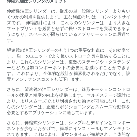
伸縮式油圧シリンダのメリット
伸縮性油圧シリンダーは、従来の単一段階シリンダーよりもい
くつかの利点を提供します。 主な利点の1つは、コンパクトサイ
ズです。 伸縮設計により、これらのシリンダーは、より大きな
フットプリントを必要とせずに長いストロークを実現できるよ
うになり、スペースが限られているアプリケーションに最適で
す。
望遠鏡の油圧シリンダーのもう1つの重要な利点は、その効率で
す。 単一のユニットでより長いストローク長を提供することに
より、これらのシリンダーは、複数のステージやエクステンダ
ーなどの追加コンポーネントの必要性を減らすことができま
す。 これにより、全体的な設計が簡素化されるだけでなく、設
置とメンテナンスコストも低下します。
さらに、望遠鏡の油圧シリンダーは、線形モーションコントロ
ールの速度と精度の向上を提供します。 マルチステージ設計に
より、よりスムーズでより制御された動きが可能になり、これ
らのシリンダーは、正確なポジショニングとスムーズな動作を
必要とするアプリケーションに適しています。
さらに、伸縮式シリンダーは、シンプルなデザインとコンポー
ネントが少ないおかげで、簡単にインストールしてメンテナン
スできます。 これにより、ダウンタイムが短縮され、全体的な