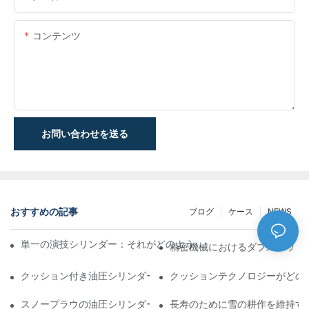
コンテンツ
お問い合わせを送る
おすすめの記事
ブログ
ケース
NEWS
単一の演技シリンダー：それがどのように機能するか&一般的なア
精密機械におけるダブルロッド
クッション付き油圧シリンダー：寿命を延ばす衝撃&の削減
クッションテクノロジーがどの
スノープラウの油圧シリンダー：厳しい冬の状態の重要な機能
長寿のために雪の耕作を維持す