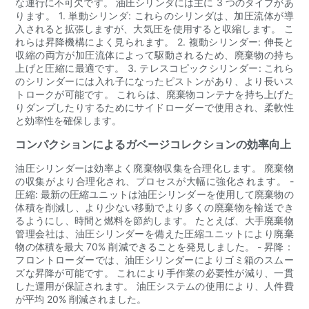
な運行に不可欠です。 油圧シリンダには主に 3 つのタイプがあ
ります。 1. 単動シリンダ: これらのシリンダは、加圧流体が導
入されると拡張しますが、大気圧を使用すると収縮します。 こ
れらは昇降機構によく見られます。 2. 複動シリンダー: 伸長と
収縮の両方が加圧流体によって駆動されるため、廃棄物の持ち
上げと圧縮に最適です。 3. テレスコピックシリンダー: これら
のシリンダーには入れ子になったピストンがあり、より長いス
トロークが可能です。 これらは、廃棄物コンテナを持ち上げた
りダンプしたりするためにサイドローダーで使用され、柔軟性
と効率性を確保します。
コンパクションによるガベージコレクションの効率向上
油圧シリンダーは効率よく廃棄物収集を合理化します。 廃棄物
の収集がより合理化され、プロセスが大幅に強化されます。 -
圧縮: 最新の圧縮ユニットは油圧シリンダーを使用して廃棄物の
体積を削減し、より少ない移動でより多くの廃棄物を輸送でき
るようにし、時間と燃料を節約します。 たとえば、大手廃棄物
管理会社は、油圧シリンダーを備えた圧縮ユニットにより廃棄
物の体積を最大 70% 削減できることを発見しました。 - 昇降：
フロントローダーでは、油圧シリンダーによりゴミ箱のスムー
ズな昇降が可能です。 これにより手作業の必要性が減り、一貫
した運用が保証されます。 油圧システムの使用により、人件費
が平均 20% 削減されました。