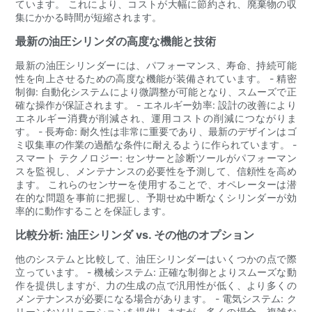
ています。 これにより、コストが大幅に節約され、廃棄物の収
集にかかる時間が短縮されます。
最新の油圧シリンダの高度な機能と技術
最新の油圧シリンダーには、パフォーマンス、寿命、持続可能
性を向上させるための高度な機能が装備されています。 - 精密
制御: 自動化システムにより微調整が可能となり、スムーズで正
確な操作が保証されます。 - エネルギー効率: 設計の改善により
エネルギー消費が削減され、運用コストの削減につながりま
す。 - 長寿命: 耐久性は非常に重要であり、最新のデザインはゴ
ミ収集車の作業の過酷な条件に耐えるように作られています。 -
スマート テクノロジー: センサーと診断ツールがパフォーマン
スを監視し、メンテナンスの必要性を予測して、信頼性を高め
ます。 これらのセンサーを使用することで、オペレーターは潜
在的な問題を事前に把握し、予期せぬ中断なくシリンダーが効
率的に動作することを保証します。
比較分析: 油圧シリンダ vs. その他のオプション
他のシステムと比較して、油圧シリンダーはいくつかの点で際
立っています。 - 機械システム: 正確な制御とよりスムーズな動
作を提供しますが、力の生成の点で汎用性が低く、より多くの
メンテナンスが必要になる場合があります。 - 電気システム: ク
リーンなソリューションを提供しますが、多くの場合、複雑な