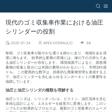
現代のゴミ収集車作業における油圧
シリンダーの役割
2025-01-24
APEX HYDRAULIC
88
毎朝、ゴミ収集車が賑やかな通りを静かに走り、地域社会を清
潔に保ちます。 効率的な業務の背後には、縁の下の力持ちであ
る油圧シリンダーが存在します。 環境保護庁によると、固形廃
棄物の収集と処分には米国の費用がかかるという。 年間285億
ドル。 この驚異的な数字は、効果的な廃棄物管理を達成する上
で、油圧シリンダーを含むあらゆるコンポーネントの重要性を
強調しています。
油圧と油圧シリンダの種類を理解する
油圧シリンダは、シリンダ バレル、ピストン、油圧流体を含む
単純な設計により、エネルギーを線形力に変換します。 このシ
ンプルだが効果的なプロセスは、最新のゴミ収集車のスムーズ