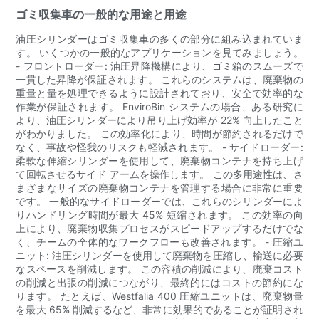
ゴミ収集車の一般的な用途と用途
油圧シリンダーはゴミ収集車の多くの部分に組み込まれていま
す。 いくつかの一般的なアプリケーションを見てみましょう。
- フロントローダー: 油圧昇降機構により、ゴミ箱のスムーズで
一貫した昇降が保証されます。 これらのシステムは、廃棄物の
重量と量を処理できるように設計されており、安全で効率的な
作業が保証されます。 EnviroBin システムの場合、ある研究に
より、油圧シリンダーにより吊り上げ効率が 22% 向上したこと
がわかりました。 この効率化により、時間が節約されるだけで
なく、事故や怪我のリスクも軽減されます。 - サイドローダー:
柔軟な伸縮シリンダーを使用して、廃棄物コンテナを持ち上げ
て回転させるサイド アームを操作します。 この多用途性は、さ
まざまなサイズの廃棄物コンテナを管理する場合に非常に重要
です。 一般的なサイドローダーでは、これらのシリンダーによ
りハンドリング時間が最大 45% 短縮されます。 この効率の向
上により、廃棄物収集プロセスがスピードアップするだけでな
く、チームの全体的なワークフローも改善されます。 - 圧縮ユ
ニット: 油圧シリンダーを使用して廃棄物を圧縮し、輸送に必要
なスペースを削減します。 この容積の削減により、廃棄コスト
の削減と出張の削減につながり、最終的にはコストの節約にな
ります。 たとえば、Westfalia 400 圧縮ユニットは、廃棄物量
を最大 65% 削減するなど、非常に効果的であることが証明され