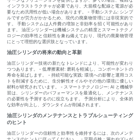
インフラストラクチャが必要であり、大規模な配線と電源が必
要なため汎用性が低い場合があります。 - 手動システム: シンプ
ルですが労力がかかるため、現代の廃棄物管理には非現実的で
す。 手動システムは人件費の増加と非効率を招く可能性があり
ます。 油圧シリンダーは機械システムの精度とスマートテクノ
ロジーの効率性と信頼性を兼ね備えており、現代の廃棄物管理
にとって理想的な選択肢となっています。
油圧シリンダの将来の動向と革新
油圧シリンダー技術の新たなトレンドにより、可能性が変わり
つつあります。 - 低摩擦素材: 磨耗を軽減し、コンポーネントの
寿命を延ばします。 - 持続可能な実践: 環境への影響と運用コス
トを削減するために、生分解性オイルやその他の環境に優しい
材料が研究されています。 - スマートテクノロジー: AI と機械学
習は、シリンダーのパフォーマンスを最適化し、メンテナンス
の必要性を予測するのに役立ちます。 予測分析により、全体的
な効率が向上し、ダウンタイムが削減されます。
油圧シリンダのメンテナンスとトラブルシューティング
のヒント
油圧シリンダーの信頼性と効率性を維持するには、次のメンテ
ナンスのヒントに従ってください。 ・定期点検：漏れやズレが