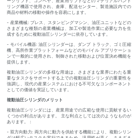
ークリフト、コンベヤ、産業用リフトなどのマテリアルハンド
リング機器で使用され、倉庫、配送センター、製造施設内での
商品や材料の移動や操作を容易にします。
- 産業機械: プレス、スタンピングマシン、油圧ユニットなどの
さまざまな種類の産業機械は、加工や製造作業に必要な力を生
成するために複動油圧シリンダーに依存しています。
- モバイル機器: 油圧シリンダーは、ダンプ トラック、ゴミ圧縮
機、高所作業プラットフォームなどのモバイル アプリケーショ
ンで一般的に使用され、制御された移動および位置決め機能を
提供します。
複動油圧シリンダの多様な用途は、さまざまな業界にわたる重
要なタスクをサポートする上での複動油圧シリンダの重要性を
強調し、現代の産業システムにおける不可欠なコンポーネント
としての価値を実証しています。
複動油圧シリンダのメリット
複動油圧シリンダには、産業用途での広範な使用に貢献するい
くつかの利点があります。 主な利点としては次のようなものが
あります。：
- 双方向動力: 両方向に動力を供給する機能により、複動シリン
ダは幅広いタスクを実行できるため、汎用性が高く、さまざま