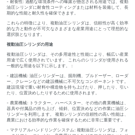
- 耐食性: 過酷な環境条件への曝露が懸念される用途では、複動
油圧シリンダに耐食性コーティングまたは材料を装備して、長
期的な性能と耐久性を確保できます。
これらの特徴により、複動油圧シリンダは、信頼性が高く効率
的な力と動作が不可欠なさまざまな産業用途にとって理想的な
選択肢となります。
複動油圧シリンダの用途
複動油圧シリンダは、その多用途性と性能により、幅広い産業
用途で広く使用されています。 これらのシリンダが使用される
一般的な用途を以下に示します。：
- 建設機械: 油圧シリンダーは、掘削機、ブルドーザー、ローダ
ー、クレーンなどの建設機械に不可欠なコンポーネントです。
建設現場で重い材料や構造物を持ち上げたり、押したり、引い
たり、位置決めしたりするために使用されます。
- 農業機械: トラクター、ハーベスター、その他の農業機械は、
器具や付属品の持ち上げ、傾斜、位置決めなどの作業に油圧シ
リンダーを利用します。 複動シリンダの信頼性の高い性能は、
農業における効率的な作業を確保するために非常に重要です。
- マテリアルハンドリングシステム: 複動油圧シリンダは、フォ