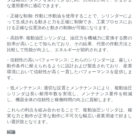
な運用要件に適応できます。
- 正確な制御: 作動に作動油を使用することで、シリンダーによ
って生成される動きと力を正確に制御でき、工業プロセスにお
ける正確な位置決めと動きの制御が可能になります。
- 高効率: 複動油圧シリンダは、油圧力を機械力に変換する際の
効率が高いことで知られており、その結果、代替の作動方法と
比較して性能が向上し、エネルギーが節約されます。
- 信頼性の高いパフォーマンス: これらのシリンダーは、厳しい
動作条件に耐えられるように設計および製造されており、産業
環境において信頼性が高く一貫したパフォーマンスを提供しま
す。
- 低メンテナンス: 適切な設置とメンテナンスにより、複動油圧
シリンダは長い耐用年数を実現し、メンテナンス要件を軽減
し、機器全体の信頼性と稼働時間の向上に貢献します。
これらの利点を組み合わせることで、複動油圧シリンダは、確
実な力と動作が正常な動作に不可欠な幅広い産業用途で好まし
い選択肢となります。
結論