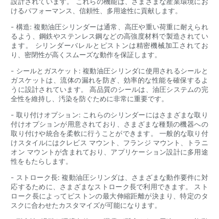
設計されています。 これらの機能は、さまざまな産業環境にお
けるパフォーマンス、信頼性、多用途性に貢献します。
- 構造: 複動油圧シリンダーは通常、高圧や重い荷重に耐えられ
るよう、鋼鉄やステンレス鋼などの高強度材料で製造されてい
ます。 シリンダーバレルとピストンは精密機械加工されてお
り、密閉性が高くスムーズな動作を保証します。
- シールとガスケット: 複動油圧シリンダに使用されるシールと
ガスケットは、流体の漏れを防ぎ、効率的な性能を確保するよ
うに設計されています。 高品質のシールは、油圧システムの完
全性を維持し、汚染を防ぐために非常に重要です。
- 取り付けオプション: これらのシリンダーにはさまざまな取り
付けオプションが用意されており、さまざまな種類の機器への
取り付けや統合を柔軟に行うことができます。 一般的な取り付
けスタイルにはクレビス マウント、フランジ マウント、トラニ
オン マウントが含まれており、アプリケーション設計に多用途
性をもたらします。
- ストローク長: 複動油圧シリンダは、さまざまな動作要件に対
応するために、さまざまなストローク長で利用できます。 スト
ローク長によってピストンの最大伸縮距離が決まり、特定のタ
スクに合わせたカスタマイズが可能になります。