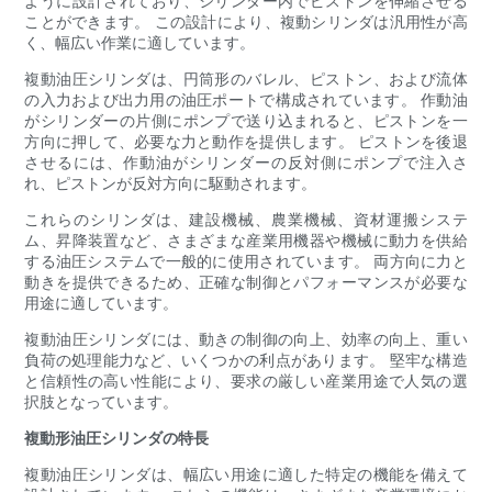
ように設計されており、シリンダー内でピストンを伸縮させる
ことができます。 この設計により、複動シリンダは汎用性が高
く、幅広い作業に適しています。
複動油圧シリンダは、円筒形のバレル、ピストン、および流体
の入力および出力用の油圧ポートで構成されています。 作動油
がシリンダーの片側にポンプで送り込まれると、ピストンを一
方向に押して、必要な力と動作を提供します。 ピストンを後退
させるには、作動油がシリンダーの反対側にポンプで注入さ
れ、ピストンが反対方向に駆動されます。
これらのシリンダは、建設機械、農業機械、資材運搬システ
ム、昇降装置など、さまざまな産業用機器や機械に動力を供給
する油圧システムで一般的に使用されています。 両方向に力と
動きを提供できるため、正確な制御とパフォーマンスが必要な
用途に適しています。
複動油圧シリンダには、動きの制御の向上、効率の向上、重い
負荷の処理能力など、いくつかの利点があります。 堅牢な構造
と信頼性の高い性能により、要求の厳しい産業用途で人気の選
択肢となっています。
複動形油圧シリンダの特長
複動油圧シリンダは、幅広い用途に適した特定の機能を備えて