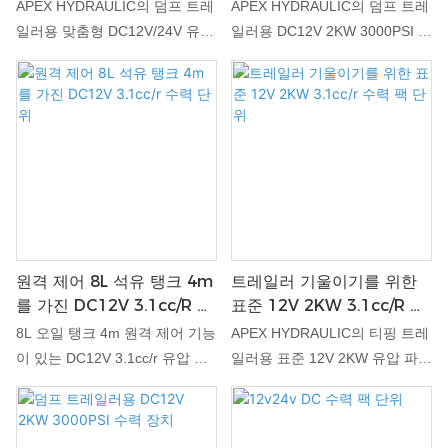
진 DC12V/24V 3.1cc/r 수
APEX HYDRAULIC의 덤프 트레
APEX HYDRAULIC의 덤프 트레
력 팩 단위
일러용 맞춤형 DC12V/24V 유압
일러용 DC12V 2KW 3000PSI 유
파워 팩 장치는 다양한 응용 분
압 동력 장치는 덤프 트레일러에
야에서 유압 시스템의 고유한 요
최고 수준의 유압 동력 솔루션을
구 사항을 충족하도록 맞춤화된
제공하도록 꼼꼼하게 설계되었
다용도의 견고한 솔루션입니다.
습니다. 이 고급 동력 장치는 최
높은 효율성과 신뢰성을 위해 설
첨단 기술과 견고한 엔지니어링
계된 이 파워 팩은 덤프 트레일
을 통합하여 탁월한 성능, 신뢰
러 및 기타 중장비 기계의 유압
성 및 효율성을 보장합니다. 까
기능을 향상시키는 데 이상적입
다로운 유압 응용 분야에 적합하
니다. 당사의 맞춤형 유압 동력
며 유압 시스템의 기능을 향상시
원격 제어 8L 석유 탱크 4m
트레일러 기울이기를 위한
장치는 정확하고 일관된 동력을
키는 데 없어서는 안 될 구성 요
를 가진 DC12V 3.1cc/r 수
표준 12V 2KW 3.1cc/r 수
제공하여 부드럽고 효율적인 작
소입니다.
력 단위
력 팩 단위
동을 보장하도록 설계되었습니
8L 오일 탱크 4m 원격 제어 기능
APEX HYDRAULIC의 티핑 트레
다.
이 있는 DC12V 3.1cc/r 유압 동
일러용 표준 12V 2KW 유압 파워
력 장치는 APEX HYDRAULIC이
팩 장치는 다양한 티핑 트레일러
설계한 고성능 유압 솔루션입니
응용 분야에 탁월한 효율성과 출
다. 이 장치는 특히 티핑 트레일
력을 제공하도록 세심하게 설계