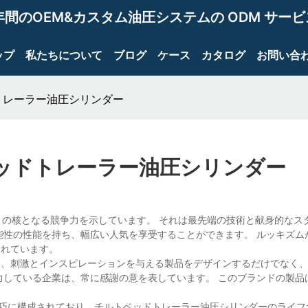
年間のOEM&カスタム油圧システムの ODM サー
ップ
私たちについて
ブログ
ケース
カタログ
お問い合
ッドトレーラー油圧シリンダー
ルトベッドトレーラー油圧シリンダー
o.,Ltd の核となる競争力を示しています。 それは最先端の技術と献身的な
能性の性能を持ち、幅広い人気を享受することができます。 ルッキズム
されています。
IC は、刺激とインスピレーションを与える製品をデザインするだけでなく
力している企業は、常に感謝の意を表しています。 このブランドの製品
ために精巧に構成されており、チルトベッドトレーラー油圧シリンダーのライ