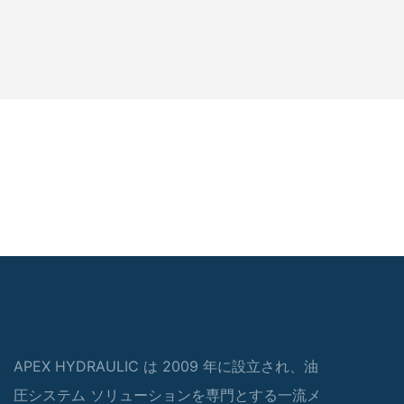
APEX HYDRAULIC は 2009 年に設立され、油
圧システム ソリューションを専門とする一流メ