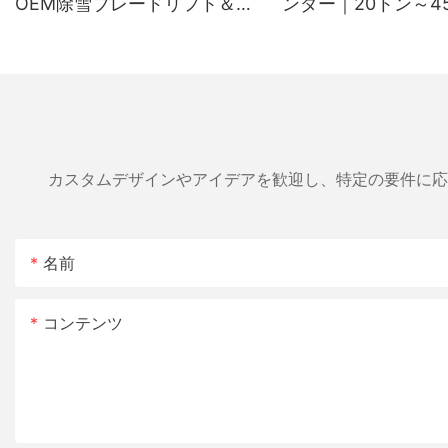
OEM除雪ブレードリフト＆ア
ンダー｜20トン～4
ングルシリンダーメーカー
り機用純正交換用薪
リンダー
カスタムデザインやアイデアを歓迎し、特定の要件に応
名前
コンテンツ