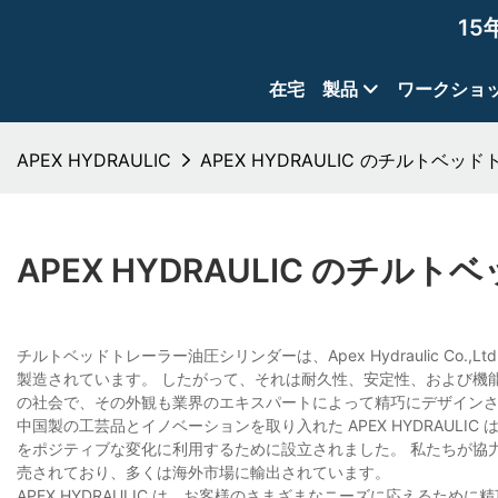
15
在宅
製品
ワークショ
APEX HYDRAULIC
APEX HYDRAULIC のチルトベ
APEX HYDRAULIC のチ
チルトベッドトレーラー油圧シリンダーは、Apex Hydraulic C
製造されています。 したがって、それは耐久性、安定性、および機
の社会で、その外観も業界のエキスパートによって精巧にデザイン
中国製の工芸品とイノベーションを取り入れた APEX HYDRAUL
をポジティブな変化に利用するために設立されました。 私たちが協
売されており、多くは海外市場に輸出されています。
APEX HYDRAULIC は、お客様のさまざまなニーズに応える