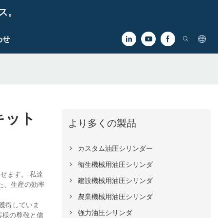
ビス。
わせ
キット
より多くの製品
カスタム油圧シリンダー
衛生機械用油圧シリンダ
せます。 私達
建設機械用油圧シリンダ
た、生産の効率
農業機械用油圧シリンダ
を獲得していま
強力油圧シリンダ
客様の尊敬と信