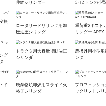
伸縮シリンダー
3-12 トンの
リンダー
変振
ロータリードリリング用加
重荷重2ポスト
圧油圧シリンダ
リンダー APEX
HYDRAULIC
トラクタ用大容量複動油圧
農機具用小型単
ング
シリンダ
ンダ
ダ
トド
廃棄物焼却炉用スライド火
プロフェッショ
格子シリンダー
ックリフトシリ