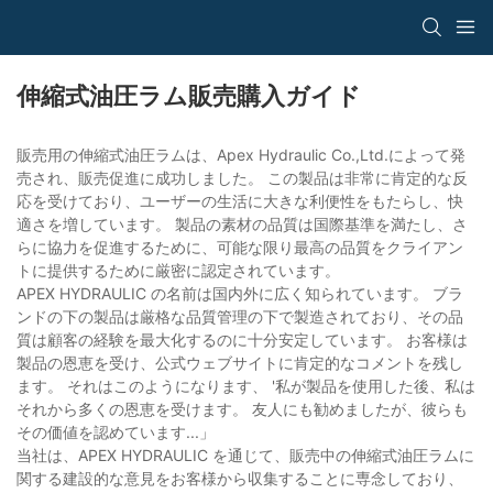
伸縮式油圧ラム販売購入ガイド
販売用の伸縮式油圧ラムは、Apex Hydraulic Co.,Ltd.によって発
売され、販売促進に成功しました。 この製品は非常に肯定的な反
応を受けており、ユーザーの生活に大きな利便性をもたらし、快
適さを増しています。 製品の素材の品質は国際基準を満たし、さ
らに協力を促進するために、可能な限り最高の品質をクライアン
トに提供するために厳密に認定されています。
APEX HYDRAULIC の名前は国内外に広く知られています。 ブラ
ンドの下の製品は厳格な品質管理の下で製造されており、その品
質は顧客の経験を最大化するのに十分安定しています。 お客様は
製品の恩恵を受け、公式ウェブサイトに肯定的なコメントを残し
ます。 それはこのようになります、 '私が製品を使用した後、私は
それから多くの恩恵を受けます。 友人にも勧めましたが、彼らも
その価値を認めています...」
当社は、APEX HYDRAULIC を通じて、販売中の伸縮式油圧ラムに
関する建設的な意見をお客様から収集することに専念しており、