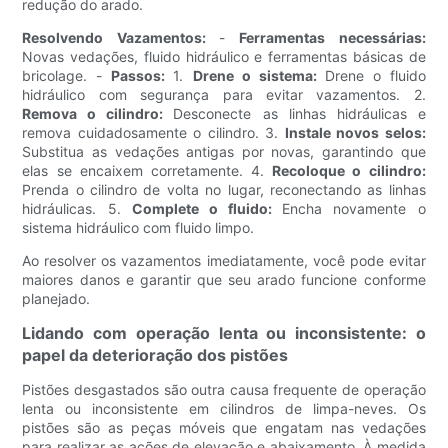
redução do arado.
Resolvendo Vazamentos:
-
Ferramentas necessárias:
Novas vedações, fluido hidráulico e ferramentas básicas de
bricolage. -
Passos:
1.
Drene o sistema:
Drene o fluido
hidráulico com segurança para evitar vazamentos. 2.
Remova o cilindro:
Desconecte as linhas hidráulicas e
remova cuidadosamente o cilindro. 3.
Instale novos selos:
Substitua as vedações antigas por novas, garantindo que
elas se encaixem corretamente. 4.
Recoloque o cilindro:
Prenda o cilindro de volta no lugar, reconectando as linhas
hidráulicas. 5.
Complete o fluido:
Encha novamente o
sistema hidráulico com fluido limpo.
Ao resolver os vazamentos imediatamente, você pode evitar
maiores danos e garantir que seu arado funcione conforme
planejado.
Lidando com operação lenta ou inconsistente: o
papel da deterioração dos pistões
Pistões desgastados são outra causa frequente de operação
lenta ou inconsistente em cilindros de limpa-neves. Os
pistões são as peças móveis que engatam nas vedações
para realizar as ações de elevação e abaixamento. À medida