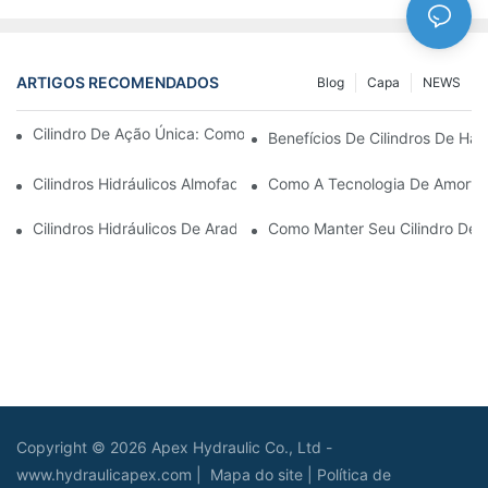
ARTIGOS RECOMENDADOS
Blog
Capa
NEWS
Cilindro De Ação Única: Como Funciona & Aplicações Comuns
Benefícios De Cilindros De Ha
Cilindros Hidráulicos Almofadados: Reduzindo O Impacto & Prol
Como A Tecnologia De Amortec
Cilindros Hidráulicos De Arado De Neve: Principais Recursos P
Como Manter Seu Cilindro De
Copyright © 2026 Apex Hydraulic Co., Ltd -
www.hydraulicapex.com |
Mapa do site
|
Política de