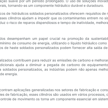
ção suave por um período prolongado. O uso de soluções inovado
rais, tornando-as um componente hidráulico durável e duradouro.
ulicos de hidráulicos soldados personalizados oferecem requisitos 
sses cilindros ajudam a impedir que os contaminantes entrem no si
duz o risco de reparos dispendiosos e tempo de inatividade, melhor
lizados desempenham um papel crucial na promoção da sustentabil
o mínimo de consumo de energia, utilizando o líquido hidráulico com
ndros de haste soldados personalizados podem fornecer alta saída d
nalizados contribuem para reduzir as emissões de carbono e melhorar 
radicionais ajuda a diminuir a pegada de carbono de equipamen
ulica soldados personalizados, as indústrias podem não apenas mel
de energia.
encontram aplicações generalizadas nos setores de fabricação e co
s de fabricação, esses cilindros são usados ​​em vários processos,
ontrole de movimento os torna um componente essencial em sistema