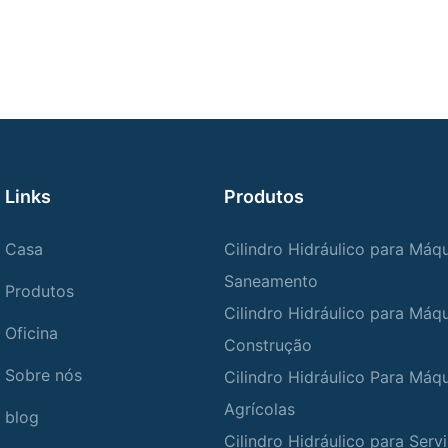
Links
Produtos
Casa
Cilindro Hidráulico para Máq
Saneamento
Produtos
Cilindro Hidráulico para Máq
Oficina
Construção
Sobre nós
Cilindro Hidráulico Para Máq
Agrícolas
blog
Cilindro Hidráulico para Ser