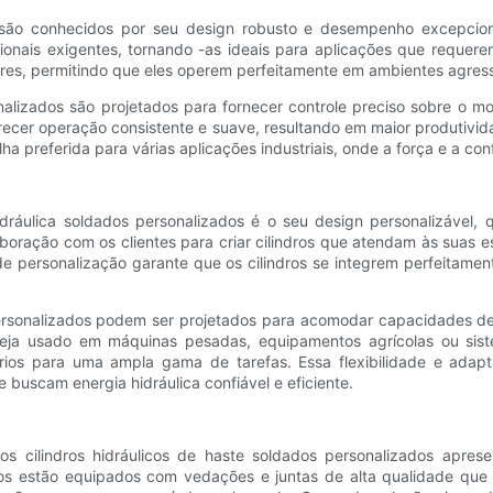
s são conhecidos por seu design robusto e desempenho excepcion
onais exigentes, tornando -as ideais para aplicações que requerem
riores, permitindo que eles operem perfeitamente em ambientes ag
sonalizados são projetados para fornecer controle preciso sobre o 
ferecer operação consistente e suave, resultando em maior produtivid
preferida para várias aplicações industriais, onde a força e a con
hidráulica soldados personalizados é o seu design personalizável
aboração com os clientes para criar cilindros que atendam às suas 
de personalização garante que os cilindros se integrem perfeitame
s personalizados podem ser projetados para acomodar capacidades d
s. Seja usado em máquinas pesadas, equipamentos agrícolas ou si
rios para uma ampla gama de tarefas. Essa flexibilidade e adapta
e buscam energia hidráulica confiável e eficiente.
 os cilindros hidráulicos de haste soldados personalizados apre
ros estão equipados com vedações e juntas de alta qualidade que 