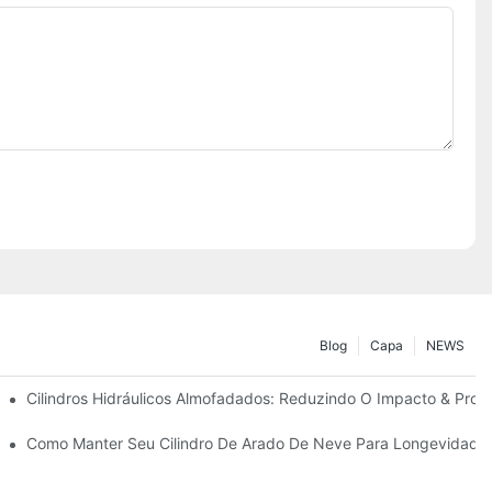
Blog
Capa
NEWS
ão
Cilindros Hidráulicos Almofadados: Reduzindo O Impacto & Prolo
ra Condições Duras De Inverno
Como Manter Seu Cilindro De Arado De Neve Para Longevidade