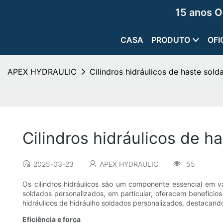
15 anos O
CASA
PRODUTO
OFI
APEX HYDRAULIC
Cilindros hidráulicos de haste sol
Cilindros hidráulicos de h
2025-03-23
APEX HYDRAULIC
55
Os cilindros hidráulicos são um componente essencial em vá
soldados personalizados, em particular, oferecem benefícios 
hidráulicos de hidráulho soldados personalizados, destacand
Eficiência e força