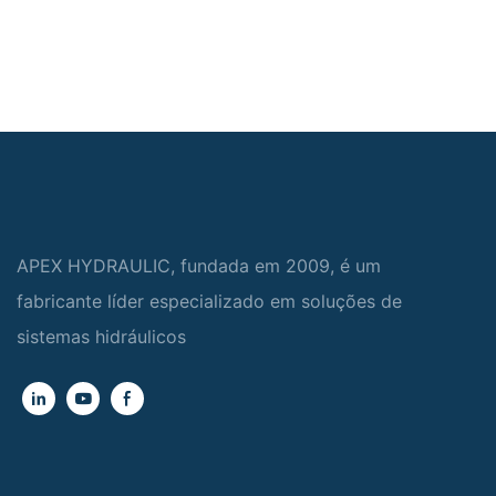
APEX HYDRAULIC, fundada em 2009, é um
fabricante líder especializado em soluções de
sistemas hidráulicos