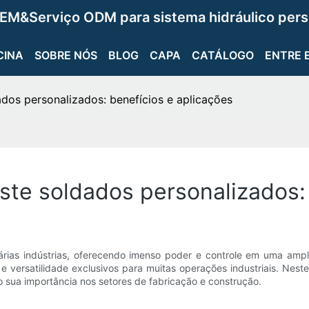
EM&Serviço ODM para sistema hidráulico pers
CINA
SOBRE NÓS
BLOG
CAPA
CATÁLOGO
ENTRE 
dados personalizados: benefícios e aplicações
aste soldados personalizados:
rias indústrias, oferecendo imenso poder e controle em uma ampla
e versatilidade exclusivos para muitas operações industriais. Nest
o sua importância nos setores de fabricação e construção.