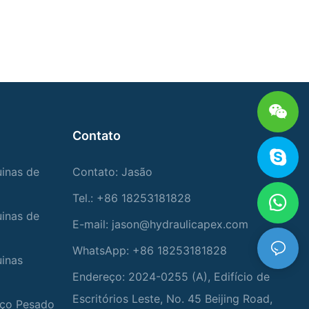
Contato
uinas de
Contato: Jasão
Tel.: +86 18253181828
uinas de
E-mail:
jason@hydraulicapex.com
WhatsApp: +86 18253181828
uinas
Endereço: 2024-0255 (A), Edifício de
Escritórios Leste, No. 45 Beijing Road,
viço Pesado