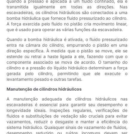
quando a pressão é aplicada a um fluido confinado, ela é
transmitida igualmente em todas as direções. Nas
escavadeiras, os cilindros hidráulicos são conectados a uma
bomba hidráulica que fornece fluido pressurizado ao cilindro.
A força exercida pelo fluido no pistão cria movimento linear,
que é usado para operar as várias funções da escavadeira.
Quando a bomba hidráulica é ativada, o fluido pressurizado
entra na câmara do cilindro, empurrando o pistão em uma
direção específica. À medida que o pistão se move, ele se
estende ou retrai a haste ligada a ele, fazendo com que o
componente associado se mova de acordo. O tamanho do
cilindro e a pressão do líquido hidráulico determinam a força
gerada pelo cilindro, permitindo que ele execute o
levantamento pesado e outras tarefas.
Manutenção de cilindros hidráulicos
A manutenção adequada de cilindros hidráulicos nas
escavadeiras é essencial para garantir seu desempenho e
longevidade ideais. Inspeções regulares, verificações de
fluidos e substituições de vedação são cruciais para evitar
vazamentos, reduzir o desgaste e manter a eficiência do
sistema hidráulico. Quaisquer sinais de vazamento de fluidos,
desempenho reduzido ou ruídos incomuns devem ser