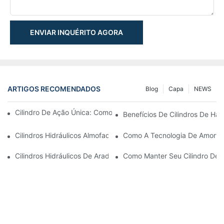
ENVIAR INQUÉRITO AGORA
ARTIGOS RECOMENDADOS
Blog
Capa
NEWS
Cilindro De Ação Única: Como Funciona & Aplicações Comuns
Benefícios De Cilindros De Ha
Cilindros Hidráulicos Almofadados: Reduzindo O Impacto & Prol
Como A Tecnologia De Amortec
Cilindros Hidráulicos De Arado De Neve: Principais Recursos P
Como Manter Seu Cilindro De