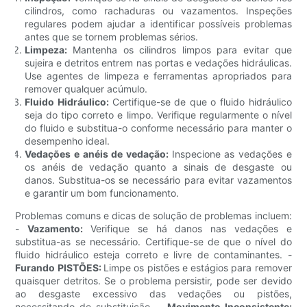
cilindros, como rachaduras ou vazamentos. Inspeções
regulares podem ajudar a identificar possíveis problemas
antes que se tornem problemas sérios.
Limpeza:
Mantenha os cilindros limpos para evitar que
sujeira e detritos entrem nas portas e vedações hidráulicas.
Use agentes de limpeza e ferramentas apropriados para
remover qualquer acúmulo.
Fluido Hidráulico:
Certifique-se de que o fluido hidráulico
seja do tipo correto e limpo. Verifique regularmente o nível
do fluido e substitua-o conforme necessário para manter o
desempenho ideal.
Vedações e anéis de vedação:
Inspecione as vedações e
os anéis de vedação quanto a sinais de desgaste ou
danos. Substitua-os se necessário para evitar vazamentos
e garantir um bom funcionamento.
Problemas comuns e dicas de solução de problemas incluem:
-
Vazamento:
Verifique se há danos nas vedações e
substitua-as se necessário. Certifique-se de que o nível do
fluido hidráulico esteja correto e livre de contaminantes. -
Furando PISTÕES:
Limpe os pistões e estágios para remover
quaisquer detritos. Se o problema persistir, pode ser devido
ao desgaste excessivo das vedações ou pistões,
necessitando de substituição. -
Movimento Inconsistente: