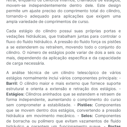
movem-se independentemente dentro dele. Este design
permite um ajuste preciso do comprimento total do cilindro,
tornando-o adequado para aplicações que exigem uma
ampla variedade de comprimentos de curso.
Cada estágio do cilindro possui suas próprias portas e
vedações hidráulicas, que trabalham juntas para controlar o
fluxo do fluido hidráulico. A pressão do fluido força os pistões
a se estenderem ou retraírem, movendo todo o conjunto do
cilindro. O número de estágios pode variar de dois a seis ou
mais, dependendo da aplicação específica e da capacidade
de carga necessária.
A análise técnica de um cilindro telescópico de vários
estágios normalmente inclui vários componentes principais: -
Barril:
O cilindro maior e mais externo que fornece suporte
estrutural e orienta a extensão e retração dos estágios. -
Estágios:
Cilindros aninhados que se estendem e retraem de
forma independente, aumentando o comprimento do curso
sem comprometer a estabilidade. -
Pistões:
Componentes
que se movem dentro dos estágios, convertendo a pressão
hidráulica em movimento mecânico. -
Selos:
Componentes
de borracha ou polímero que evitam vazamentos de fluido
hidráulico e garantem um funcionamento suave. -
Portas