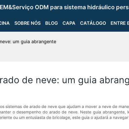
EM&Serviço ODM para sistema hidráulico pers
CINA
SOBRE NÓS
BLOG
CAPA
CATÁLOGO
ENTRE 
 neve: um guia abrangente
arado de neve: um guia abran
os sistemas de arado de neve que ajudam a mover a neve de maneir
a manter o desempenho do arado de neve. Neste guia abrangente, l
riente ou um entusiasta de bricolage, este guia o ajudará a navegar