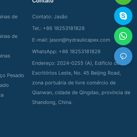
Contato
uinas de
Contato: Jasão
Tel.: +86 18253181828
uinas de
E-mail:
jason@hydraulicapex.com
WhatsApp: +86 18253181828
uinas
Endereço: 2024-0255 (A), Edifício de
Escritórios Leste, No. 45 Beijing Road,
viço Pesado
zona portuária de livre comércio de
zado
Qianwan, cidade de Qingdao, província de
ca
Shandong, China.