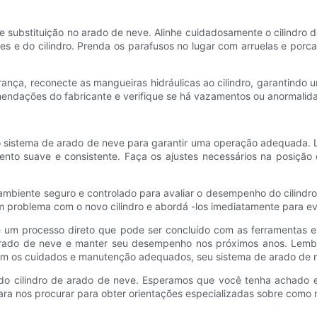
o de substituição no arado de neve. Alinhe cuidadosamente o cilindr
es e do cilindro. Prenda os parafusos no lugar com arruelas e por
rança, reconecte as mangueiras hidráulicas ao cilindro, garantind
mendações do fabricante e verifique se há vazamentos ou anormalid
tar o sistema de arado de neve para garantir uma operação adequada. 
ento suave e consistente. Faça os ajustes necessários na posição 
biente seguro e controlado para avaliar o desempenho do cilindro
 problema com o novo cilindro e abordá -los imediatamente para evi
é ​​um processo direto que pode ser concluído com as ferramentas 
 arado de neve e manter seu desempenho nos próximos anos. Lembr
 Com os cuidados e manutenção adequados, seu sistema de arado de ne
 do cilindro de arado de neve. Esperamos que você tenha achado es
para nos procurar para obter orientações especializadas sobre como 