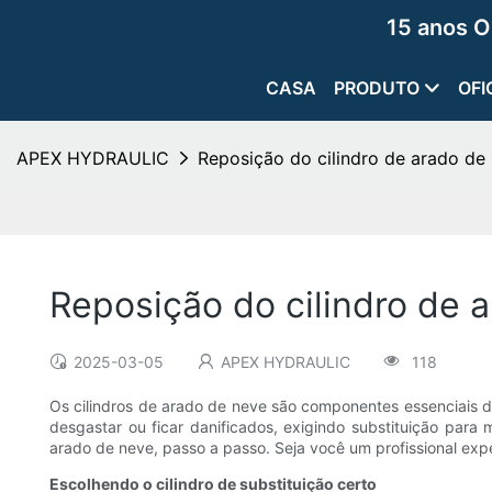
15 anos O
CASA
PRODUTO
OFI
APEX HYDRAULIC
Reposição do cilindro de arado de
Reposição do cilindro de 
2025-03-05
APEX HYDRAULIC
118
Os cilindros de arado de neve são componentes essenciais d
desgastar ou ficar danificados, exigindo substituição par
arado de neve, passo a passo. Seja você um profissional expe
Escolhendo o cilindro de substituição certo