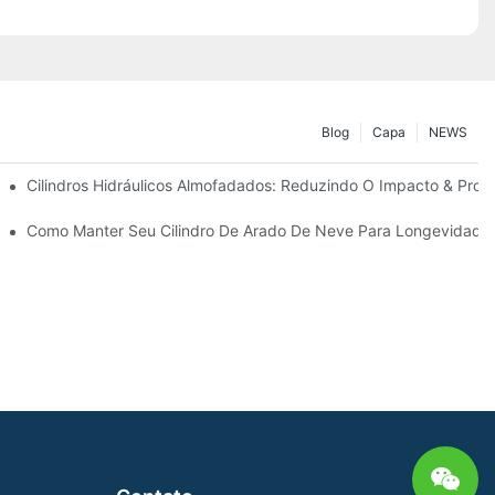
Blog
Capa
NEWS
ão
Cilindros Hidráulicos Almofadados: Reduzindo O Impacto & Prolo
ra Condições Duras De Inverno
Como Manter Seu Cilindro De Arado De Neve Para Longevidade