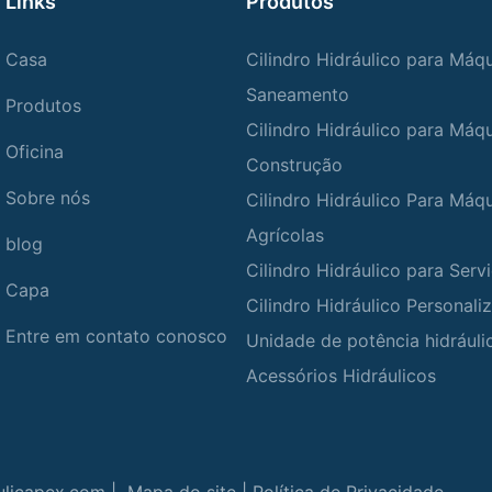
Links
Produtos
Casa
Cilindro Hidráulico para Máq
Saneamento
Produtos
Cilindro Hidráulico para Máq
Oficina
Construção
Sobre nós
Cilindro Hidráulico Para Máq
Agrícolas
blog
Cilindro Hidráulico para Ser
Capa
Cilindro Hidráulico Personali
Entre em contato conosco
Unidade de potência hidráuli
Acessórios Hidráulicos
ulicapex.com |
Mapa do site
|
Política de Privacidade