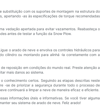
o de substituição com os suportes de montagem na estrutura do
cas, apertando -as às especificações de torque recomendadas
o uma vedação apertada para evitar vazamentos. Reabasteça o
ades antes de testar a função da Snow Plow.
Ligue o arado de neve e envolva os controles hidráulicos para
do cilindro ou montando para alinhá -la corretamente com a
 de reposição em condições do mundo real. Preste atenção a
tar mais danos ao sistema.
e o conhecimento certos. Seguindo as etapas descritas neste
e -se de priorizar a segurança durante todo o processo de
ve continuará a limpar a neve de maneira eficaz e eficiente.
sas informações úteis e informativas. Se você tiver alguma
manter seu sistema de arado de neve. Feliz arado!