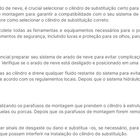
ado de neve, é crucial selecionar o cilindro de substituição certo pa
de montagem para garantir a compatibilidade com o seu sistema de
e como selecionar o cilindro de substituição correto.
o, colete todas as ferramentas e equipamentos necessários para o 
ntos de segurança, incluindo luvas e proteção para os olhos, para
ssencial preparar seu sistema de arado de neve para evitar complic
erifique se o arado de neve está desligado e posicionado em uma supe
 ao cilindro e drene qualquer fluido restante do sistema para evit
de acordo com os regulamentos locais. Depois que o sistema hidráu
alizando os parafusos de montagem que prendem o cilindro à estrut
elas ou porcas. Depois que os parafusos de montagem forem removi
 sinais de desgaste ou dano e substitua -os, se necessário, para 
e possam interferir na instalação do cilindro de substituição.