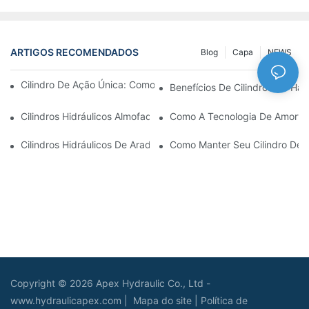
ARTIGOS RECOMENDADOS
Blog
Capa
NEWS
Cilindro De Ação Única: Como Funciona & Aplicações Comuns
Benefícios De Cilindros De Ha
Cilindros Hidráulicos Almofadados: Reduzindo O Impacto & Prol
Como A Tecnologia De Amortec
Cilindros Hidráulicos De Arado De Neve: Principais Recursos P
Como Manter Seu Cilindro De
Copyright © 2026 Apex Hydraulic Co., Ltd -
www.hydraulicapex.com |
Mapa do site
|
Política de