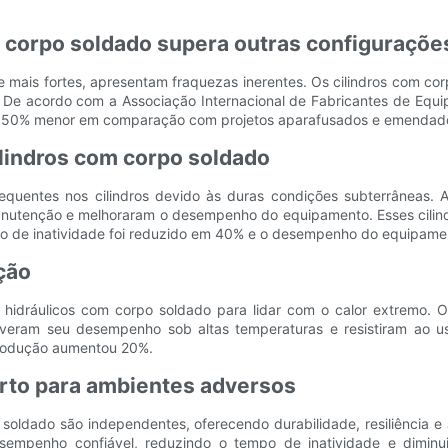
 corpo soldado supera outras configuraçõe
e mais fortes, apresentam fraquezas inerentes. Os cilindros com co
 De acordo com a Associação Internacional de Fabricantes de Equip
 50% menor em comparação com projetos aparafusados ​​e emendados.
ilindros com corpo soldado
equentes nos cilindros devido às duras condições subterrâneas. A
anutenção e melhoraram o desempenho do equipamento. Esses cilindr
mpo de inatividade foi reduzido em 40% e o desempenho do equipam
ção
s hidráulicos com corpo soldado para lidar com o calor extremo. O
tiveram seu desempenho sob altas temperaturas e resistiram ao 
 produção aumentou 20%.
erto para ambientes adversos
 soldado são independentes, oferecendo durabilidade, resiliência 
desempenho confiável, reduzindo o tempo de inatividade e dimi