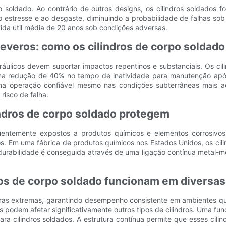
po soldado. Ao contrário de outros designs, os cilindros soldados
te ao estresse e ao desgaste, diminuindo a probabilidade de falhas 
vida útil média de 20 anos sob condições adversas.
everos: como os cilindros de corpo soldado
ráulicos devem suportar impactos repentinos e substanciais. Os ci
a redução de 40% no tempo de inatividade para manutenção após m
a operação confiável mesmo nas condições subterrâneas mais adve
risco de falha.
indros de corpo soldado protegem
equentemente expostos a produtos químicos e elementos corrosivo
s. Em uma fábrica de produtos químicos nos Estados Unidos, os cil
urabilidade é conseguida através de uma ligação contínua metal-met
ros de corpo soldado funcionam em diversa
uras extremas, garantindo desempenho consistente em ambientes quen
s podem afetar significativamente outros tipos de cilindros. Uma 
ra cilindros soldados. A estrutura contínua permite que esses cili