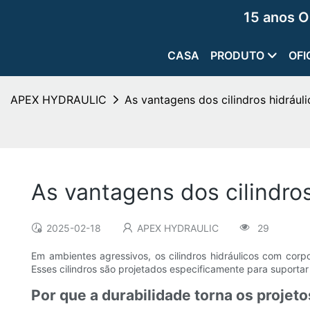
15 anos O
CASA
PRODUTO
OFI
APEX HYDRAULIC
As vantagens dos cilindros hidráu
As vantagens dos cilindro
2025-02-18
APEX HYDRAULIC
29
Em ambientes agressivos, os cilindros hidráulicos com corpo
Esses cilindros são projetados especificamente para suporta
Por que a durabilidade torna os proje