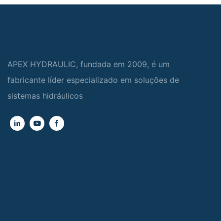
APEX HYDRAULIC, fundada em 2009, é um
fabricante líder especializado em soluções de
sistemas hidráulicos