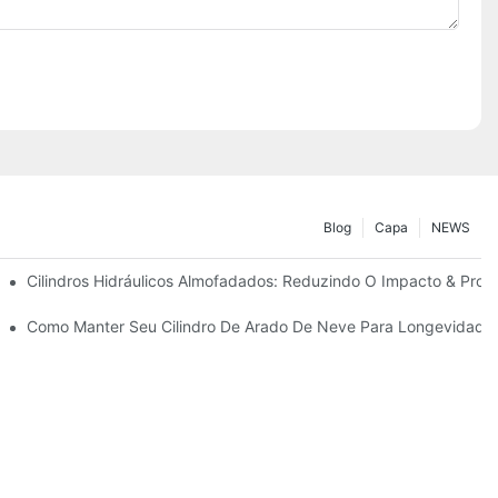
Blog
Capa
NEWS
ão
Cilindros Hidráulicos Almofadados: Reduzindo O Impacto & Prolo
ra Condições Duras De Inverno
Como Manter Seu Cilindro De Arado De Neve Para Longevidade