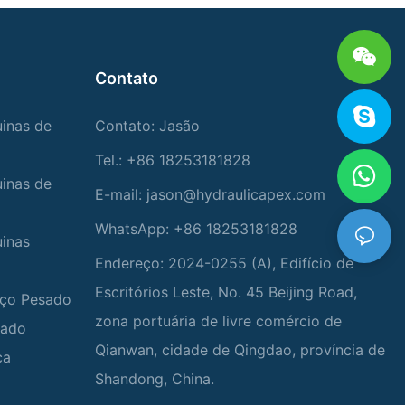
Contato
uinas de
Contato: Jasão
Tel.: +86 18253181828
uinas de
E-mail:
jason@hydraulicapex.com
WhatsApp: +86 18253181828
uinas
Endereço: 2024-0255 (A), Edifício de
Escritórios Leste, No. 45 Beijing Road,
viço Pesado
zona portuária de livre comércio de
zado
Qianwan, cidade de Qingdao, província de
ca
Shandong, China.