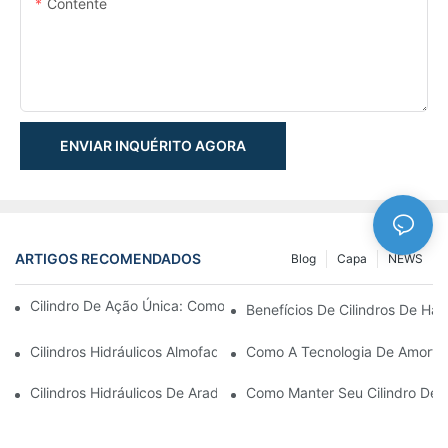
Contente
ENVIAR INQUÉRITO AGORA
ARTIGOS RECOMENDADOS
Blog
Capa
NEWS
Cilindro De Ação Única: Como Funciona & Aplicações Comuns
Benefícios De Cilindros De Ha
Cilindros Hidráulicos Almofadados: Reduzindo O Impacto & Prol
Como A Tecnologia De Amortec
Cilindros Hidráulicos De Arado De Neve: Principais Recursos P
Como Manter Seu Cilindro De