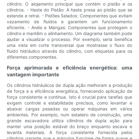
cilindro: O alojamento principal que contém o pistão e os
cilindros. - Haste do Pistão: A haste presa ao pistão que se
estende e retrai. - Pistões Selados: Componentes que evitam
vazamento de fluidos e garantem um funcionamento
eficiente. - Anéis e Mangas: Componentes que protegem o
cilindro e mantêm o alinhamento. Um diagrama também pode
ajudar a visualizar o processo. Por exemplo, seria benéfica
uma vista em corte transversal que mostrasse o fluxo do
fluido hidráulico através do cilindro, com etiquetas para os
diferentes componentes.
Força aprimorada e eficiência energética: uma
vantagem importante
Os cilindros hidráulicos de dupla ação melhoram a produção
de força e a eficiência energética, fornecendo aplicação de
força consistente e contínua. Isto é crucial para tarefas que
exigem controle e estabilidade precisos, como levantar e
abaixar cargas pesadas ou operar máquinas em vários
ambientes. Por exemplo, num estaleiro de construção, uma
grande escavadora utiliza cilindros de dupla ação para
manter uma posição estável do braço enquanto escava e
levanta materiais. A força consistente fornecida pelos
cilindros garante que a máquina funcione de forma suave e