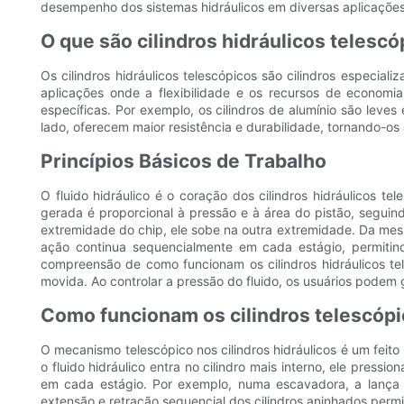
desempenho dos sistemas hidráulicos em diversas aplicações
O que são cilindros hidráulicos telesc
Os cilindros hidráulicos telescópicos são cilindros especial
aplicações onde a flexibilidade e os recursos de economia
específicas. Por exemplo, os cilindros de alumínio são leves
lado, oferecem maior resistência e durabilidade, tornando-
Princípios Básicos de Trabalho
O fluido hidráulico é o coração dos cilindros hidráulicos te
gerada é proporcional à pressão e à área do pistão, segui
extremidade do chip, ele sobe na outra extremidade. Da mesma
ação continua sequencialmente em cada estágio, permitin
compreensão de como funcionam os cilindros hidráulicos te
movida. Ao controlar a pressão do fluido, os usuários podem
Como funcionam os cilindros telescóp
O mecanismo telescópico nos cilindros hidráulicos é um feito
o fluido hidráulico entra no cilindro mais interno, ele press
em cada estágio. Por exemplo, numa escavadora, a lança te
extensão e retração sequencial dos cilindros aninhados permi