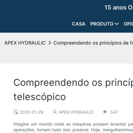
15 anos O
CASA
PRODUTO
OFI
APEX HYDRAULIC
Compreendendo os princípios de fu
Compreendendo os princípi
telescópico
2025-01-29
APEX HYDRAULIC
547
Imagine um mundo onde as máquinas possam levantar pesos
operações, tornam tudo isso possível. Hoje, mergulharemos 