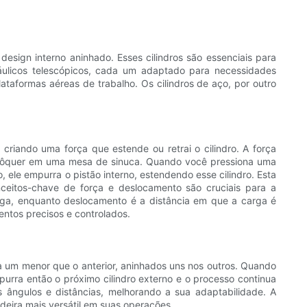
 design interno aninhado. Esses cilindros são essenciais para
dráulicos telescópicos, cada um adaptado para necessidades
lataformas aéreas de trabalho. Os cilindros de aço, por outro
, criando uma força que estende ou retrai o cilindro. A força
de pôquer em uma mesa de sinuca. Quando você pressiona uma
 ele empurra o pistão interno, estendendo esse cilindro. Esta
ceitos-chave de força e deslocamento são cruciais para a
arga, enquanto deslocamento é a distância em que a carga é
entos precisos e controlados.
ada um menor que o anterior, aninhados uns nos outros. Quando
empurra então o próximo cilindro externo e o processo continua
s ângulos e distâncias, melhorando a sua adaptabilidade. A
deira mais versátil em suas operações.