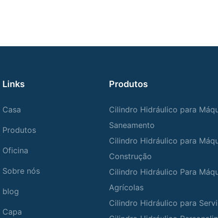
Links
Produtos
Casa
Cilindro Hidráulico para Máq
Saneamento
Produtos
Cilindro Hidráulico para Máq
Oficina
Construção
Sobre nós
Cilindro Hidráulico Para Máq
Agrícolas
blog
Cilindro Hidráulico para Ser
Capa