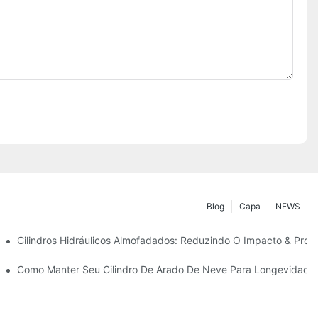
Blog
Capa
NEWS
ão
Cilindros Hidráulicos Almofadados: Reduzindo O Impacto & Prolo
ra Condições Duras De Inverno
Como Manter Seu Cilindro De Arado De Neve Para Longevidade