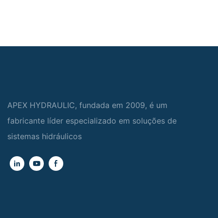
APEX HYDRAULIC, fundada em 2009, é um
fabricante líder especializado em soluções de
sistemas hidráulicos