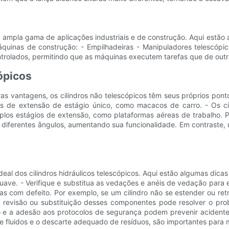
uma ampla gama de aplicações industriais e de construção. Aqui estão
máquinas de construção: - Empilhadeiras - Manipuladores telescóp
trolados, permitindo que as máquinas executem tarefas que de outr
ópicos
as vantagens, os cilindros não telescópicos têm seus próprios pontos
s de extensão de estágio único, como macacos de carro. - Os cili
los estágios de extensão, como plataformas aéreas de trabalho. P
em diferentes ângulos, aumentando sua funcionalidade. Em contrast
al dos cilindros hidráulicos telescópicos. Aqui estão algumas dicas
uave. - Verifique e substitua as vedações e anéis de vedação para e
las com defeito. Por exemplo, se um cilindro não se estender ou re
 A revisão ou substituição desses componentes pode resolver o p
o e a adesão aos protocolos de segurança podem prevenir acidentes
fluidos e o descarte adequado de resíduos, são importantes para m