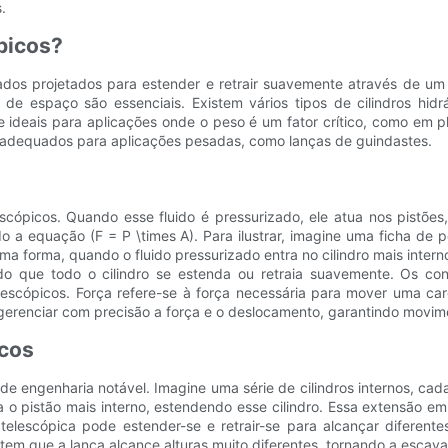
.
ópicos?
izados projetados para estender e retrair suavemente através de um
 de espaço são essenciais. Existem vários tipos de cilindros hi
 e ideais para aplicações onde o peso é um fator crítico, como em p
os adequados para aplicações pesadas, como lanças de guindastes.
lescópicos. Quando esse fluido é pressurizado, ele atua nos pistões
ndo a equação (F = P \times A). Para ilustrar, imagine uma ficha 
 forma, quando o fluido pressurizado entra no cilindro mais interno,
do que todo o cilindro se estenda ou retraia suavemente. Os con
lescópicos. Força refere-se à força necessária para mover uma c
 gerenciar com precisão a força e o deslocamento, garantindo movim
icos
 de engenharia notável. Imagine uma série de cilindros internos, c
iona o pistão mais interno, estendendo esse cilindro. Essa extensão 
lescópica pode estender-se e retrair-se para alcançar diferente
tem que a lança alcance alturas muito diferentes, tornando a escava