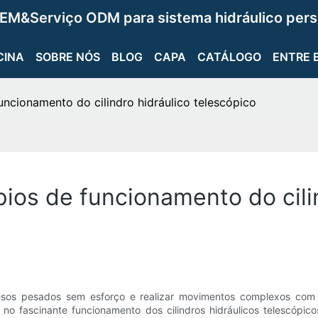
EM&Serviço ODM para sistema hidráulico pers
CINA
SOBRE NÓS
BLOG
CAPA
CATÁLOGO
ENTRE 
ncionamento do cilindro hidráulico telescópico
os de funcionamento do cilin
 pesados ​​sem esforço e realizar movimentos complexos com pr
no fascinante funcionamento dos cilindros hidráulicos telescópico