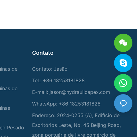
Contato
uinas de
Contato: Jasão
Tel.: +86 18253181828
uinas de
E-mail:
jason@hydraulicapex.com
WhatsApp: +86 18253181828
uinas
Endereço: 2024-0255 (A), Edifício de
Escritórios Leste, No. 45 Beijing Road,
viço Pesado
zona portuária de livre comércio de