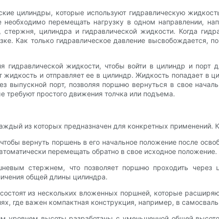
кие цилиндры, которые используют гидравлическую жидкость,
е необходимо перемещать нагрузку в одном направлении, на
 стержня, цилиндра и гидравлической жидкости. Когда гидр
зке. Как только гидравлическое давление высвобождается, п
 гидравлической жидкости, чтобы войти в цилиндр и порт 
жидкость и отправляет ее в цилиндр. Жидкость попадает в ц
ез выпускной порт, позволяя поршню вернуться в свое начал
е требуют простого движения толчка или подъема.
аждый из которых предназначен для конкретных применений. К
чтобы вернуть поршень в его начальное положение после осв
автоматически перемещать обратно в свое исходное положение.
невым стержнем, что позволяет поршню проходить через 
личения общей длины цилиндра.
состоят из нескольких вложенных поршней, которые расширяют
ях, где важен компактная конструкция, например, в самосваль
им уровнем высоты разработаны с уменьшенной общей высотой