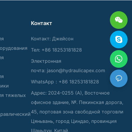
Контакт
ля
Контакт: Джейсон
борудования
Тел: +86 18253181828
ля
Электронная
почта:
jason@hydraulicapex.com
ля
WhatsApp：+86 18253181828
ники
Адрес: 2024-0255 (А), Восточное
ля тяжелых
офисное здание, №. Пекинская дорога,
45, портовая зона свободной торговли
дравлический
Цяньвань, город Циндао, провинция
Шаньдун, Китай.