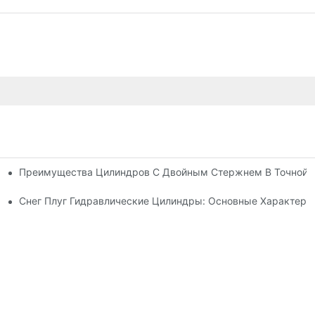
Преимущества Цилиндров С Двойным Стержнем В Точной 
ия
ь Гидравлического Цилиндра
Снег Плуг Гидравлические Цилиндры: Основные Характери