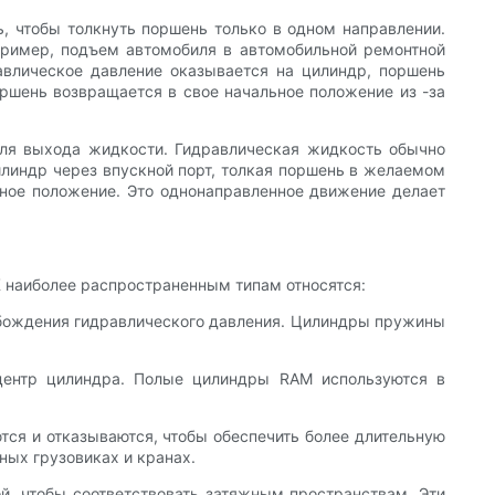
 чтобы толкнуть поршень только в одном направлении.
пример, подъем автомобиля в автомобильной ремонтной
авлическое давление оказывается на цилиндр, поршень
оршень возвращается в свое начальное положение из -за
для выхода жидкости. Гидравлическая жидкость обычно
илиндр через впускной порт, толкая поршень в желаемом
ьное положение. Это однонаправленное движение делает
 наиболее распространенным типам относятся:
обождения гидравлического давления. Цилиндры пружины
центр цилиндра. Полые цилиндры RAM используются в
ся и отказываются, чтобы обеспечить более длительную
ных грузовиках и кранах.
, чтобы соответствовать затяжным пространствам. Эти