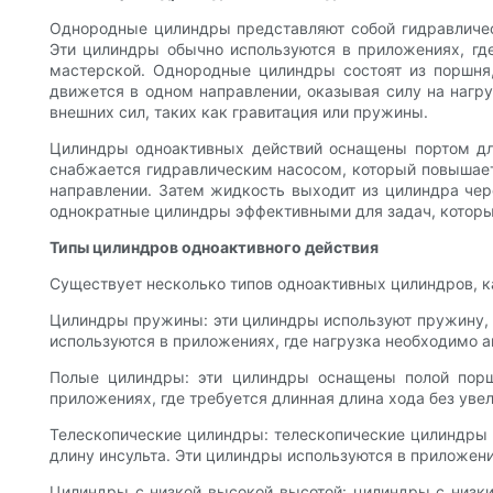
Однородные цилиндры представляют собой гидравличес
Эти цилиндры обычно используются в приложениях, гд
мастерской. Однородные цилиндры состоят из поршня,
движется в одном направлении, оказывая силу на нагру
внешних сил, таких как гравитация или пружины.
Цилиндры одноактивных действий оснащены портом для
снабжается гидравлическим насосом, который повышает 
направлении. Затем жидкость выходит из цилиндра чер
однократные цилиндры эффективными для задач, которы
Типы цилиндров одноактивного действия
Существует несколько типов одноактивных цилиндров, к
Цилиндры пружины: эти цилиндры используют пружину, 
используются в приложениях, где нагрузка необходимо 
Полые цилиндры: эти цилиндры оснащены полой порш
приложениях, где требуется длинная длина хода без уве
Телескопические цилиндры: телескопические цилиндры 
длину инсульта. Эти цилиндры используются в приложени
Цилиндры с низкой высокой высотой: цилиндры с низк