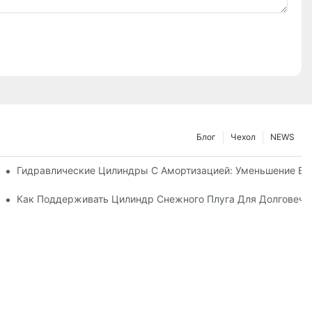
Блог
Чехол
NEWS
Машине
Гидравлические Цилиндры С Амортизацией: Уменьшение В
стики Для Суровых Зимних Условиях
Как Поддерживать Цилиндр Снежного Плуга Для Долговечн