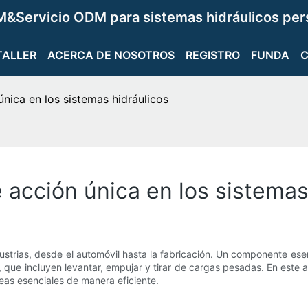
&Servicio ODM para sistemas hidráulicos per
TALLER
ACERCA DE NOSOTROS
REGISTRO
FUNDA
única en los sistemas hidráulicos
e acción única en los sistemas
ustrias, desde el automóvil hasta la fabricación. Un componente esenc
que incluyen levantar, empujar y tirar de cargas pesadas. En este ar
reas esenciales de manera eficiente.