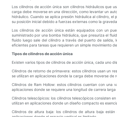
Los cilindros de acción única son cilindros hidráulicos que u
carga debe moverse en una dirección, como levantar un automóvi
hidráulico. Cuando se aplica presión hidráulica al cilindro, e
su posición inicial debido a fuerzas externas como la graveda
Los cilindros de acción única están equipados con un puerto
suministrado por una bomba hidráulica, que presuriza el fluido
fluido luego sale del cilindro a través del puerto de salida,
eficientes para tareas que requieren un simple movimiento de
Tipos de cilindros de acción única
Existen varios tipos de cilindros de acción única, cada uno d
Cilindros de retorno de primavera: estos cilindros usan un res
se utilizan en aplicaciones donde la carga debe moverse de r
Cilindros de Ram Hollow: estos cilindros cuentan con una va
aplicaciones donde se requiere una longitud de carrera larga si
Cilindros telescópicos: los cilindros telescópicos consisten e
utilizan en aplicaciones donde un diseño compacto es esenci
Cilindros de altura baja: los cilindros de altura baja es
aplicaciones donde el espacio vertical es limitado.