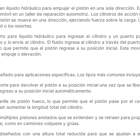
san líquido hidráulico para empujar el pistón en una sola dirección.
l en un taller de reparación automotriz. Los cilindros de acción únic
l pistón se mueve en una dirección, ejerciendo fuerza sobre la carga. U
d o los resortes.
 para líquido hidráulico para ingresar al cilindro y un puerto pa
 y lo envía al cilindro. El fluido ingresa al cilindro a través del pue
 lo que permite que el pistón regrese a su posición inicial. Este mo
 empuje o elevación.
iseñado para aplicaciones específicas. Los tipos más comunes incluy
orte para devolver el pistón a su posición inicial una vez que se libe
egreso a su posición inicial automáticamente.
rilla de pistón hueco, lo que permite que el pistón pase por el cen
n aumentar la longitud total del cilindro.
n múltiples pistones anidados que se extienden y se retraen para pro
al, como en camiones volquete y grúas.
tán diseñados con una altura total reducida para que se ajusten a