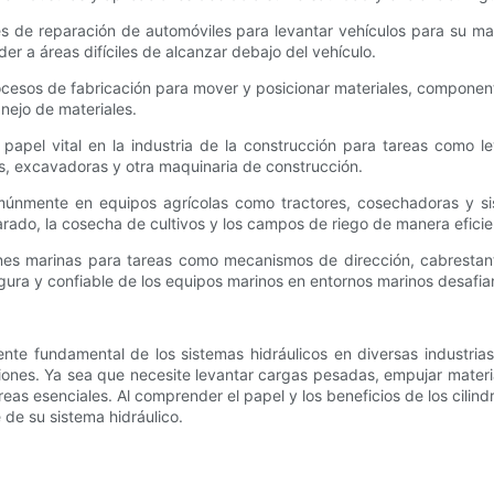
eres de reparación de automóviles para levantar vehículos para su m
r a áreas difíciles de alcanzar debajo del vehículo.
 procesos de fabricación para mover y posicionar materiales, componen
nejo de materiales.
 papel vital en la industria de la construcción para tareas como 
as, excavadoras y otra maquinaria de construcción.
omúnmente en equipos agrícolas como tractores, cosechadoras y sis
arado, la cosecha de cultivos y los campos de riego de manera eficie
aciones marinas para tareas como mecanismos de dirección, cabrest
egura y confiable de los equipos marinos en entornos marinos desafia
te fundamental de los sistemas hidráulicos en diversas industrias. E
iones. Ya sea que necesite levantar cargas pesadas, empujar materi
reas esenciales. Al comprender el papel y los beneficios de los cilin
 de su sistema hidráulico.