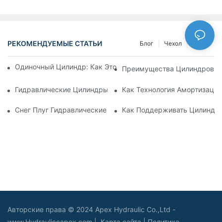
РЕКОМЕНДУЕМЫЕ СТАТЬИ
Блог
Чехол
NEWS
Одиночный Цилиндр: Как Это Работает & Общие Приложен
Преимущества Цилиндров С
Гидравлические Цилиндры С Амортизацией: Уменьшение 
Как Технология Амортизаци
Снег Плуг Гидравлические Цилиндры: Основные Характери
Как Поддерживать Цилиндр 
Авторские права © 2024 Apex Hydraulic Co.,Ltd -
www.Hydrauliccapex.com |
Карта сайта
|
Политика