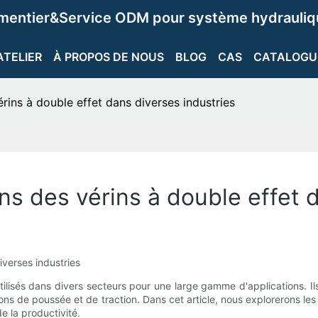
ementier&Service ODM pour système hydrauliqu
ATELIER
À PROPOS DE NOUS
BLOG
CAS
CATALOGU
rins à double effet dans diverses industries
s des vérins à double effet d
iverses industries
ilisés dans divers secteurs pour une large gamme d'applications. Il
tions de poussée et de traction. Dans cet article, nous explorerons les
de la productivité.