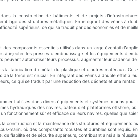
 dans la construction de bâtiments et de projets d'infrastructure
mblage des structures métalliques. En intégrant des vérins à doubl
ficacité supérieurs, ce qui se traduit par des économies et de meilleu
ont des composants essentiels utilisés dans un large éventail d'app
es à injecter, les presses d'emboutissage et les équipements d'emba
nts peuvent automatiser leurs processus, augmenter leur cadence de pr
ns la fabrication du métal, du plastique et d'autres matériaux. Ces v
s de la force est crucial. En intégrant des vérins à double effet à le
ieurs, ce qui se traduit par une réduction des déchets et une rentabil
ramment utilisés dans divers équipements et systèmes marins pour de
es hydrauliques des navires, bateaux et plateformes offshore, où il
 un fonctionnement sûr et efficace de leurs navires, quelles que soie
ns la construction et la maintenance des structures et équipements ma
sous-marin, où des composants robustes et durables sont requis. En 
 fiabilité et de sécurité supérieurs, contribuant ainsi à la réussite de