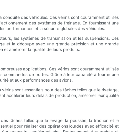
 la conduite des véhicules. Ces vérins sont couramment utilisés
t l'actionnement des systèmes de freinage. En fournissant une
 les performances et la sécurité globales des véhicules.
oteurs, les systèmes de transmission et les suspensions. Ces
liage et la découpe avec une grande précision et une grande
 et améliorer la qualité de leurs produits.
de nombreuses applications. Ces vérins sont couramment utilisés
es commandes de portes. Grâce à leur capacité à fournir une
curité et aux performances des avions.
vérins sont essentiels pour des tâches telles que le rivetage,
nt accélérer leurs délais de production, améliorer leur qualité
es tâches telles que le levage, la poussée, la traction et le
sentiel pour réaliser des opérations lourdes avec efficacité et
s équipements, accélérant ainsi l'achèvement des projets et