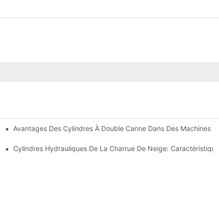
Avantages Des Cylindres À Double Canne Dans Des Machines De
tions Communes
ces De Cylindre Hydraulique
Cylindres Hydrauliques De La Charrue De Neige: Caractéristique