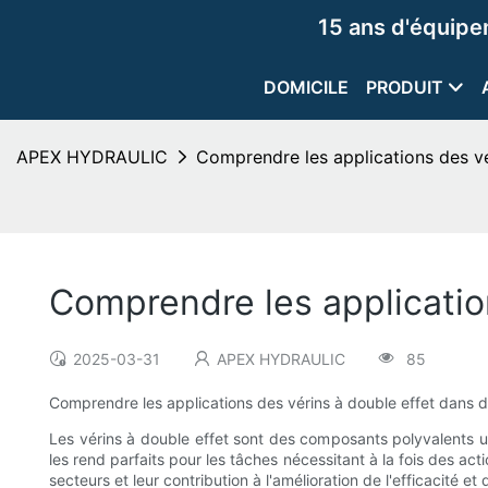
15 ans d'équip
DOMICILE
PRODUIT
APEX HYDRAULIC
Comprendre les applications des vé
Comprendre les application
2025-03-31
APEX HYDRAULIC
85
Comprendre les applications des vérins à double effet dans d
Les vérins à double effet sont des composants polyvalents ut
les rend parfaits pour les tâches nécessitant à la fois des ac
secteurs et leur contribution à l'amélioration de l'efficacité et 