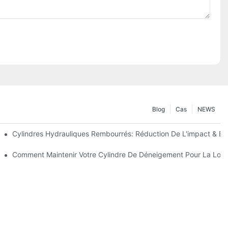
Blog
Cas
NEWS
 Précision
Cylindres Hydrauliques Rembourrés: Réduction De L'impact & Ex
s Clés Pour Les Conditions Hivernales Dures
Comment Maintenir Votre Cylindre De Déneigement Pour La Lon