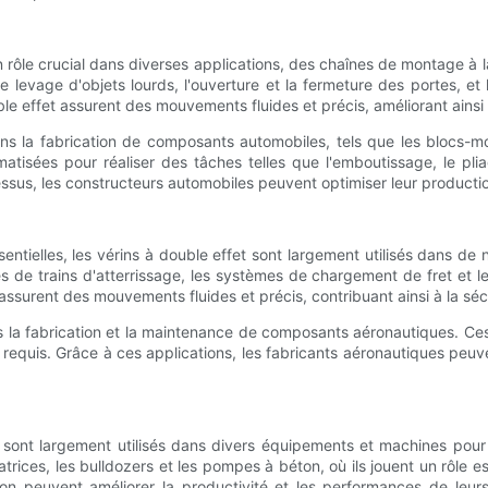
un rôle crucial dans diverses applications, des chaînes de montage à
 levage d'objets lourds, l'ouverture et la fermeture des portes, e
ble effet assurent des mouvements fluides et précis, améliorant ainsi
dans la fabrication de composants automobiles, tels que les blocs-m
matisées pour réaliser des tâches telles que l'emboutissage, le p
essus, les constructeurs automobiles peuvent optimiser leur production
essentielles, les vérins à double effet sont largement utilisés dans 
e trains d'atterrissage, les systèmes de chargement de fret et l
 assurent des mouvements fluides et précis, contribuant ainsi à la sé
ns la fabrication et la maintenance de composants aéronautiques. Ces 
st requis. Grâce à ces applications, les fabricants aéronautiques peuve
t sont largement utilisés dans divers équipements et machines pour d
ices, les bulldozers et les pompes à béton, où ils jouent un rôle es
tion peuvent améliorer la productivité et les performances de leur