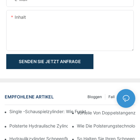
Inhalt
SENDEN SIE JETZT ANFRAGE
EMPFOHLENE ARTIKEL
Bloggen
Fall
NEWS
Single -Schauspielzylinder: Wie Funktioniert Es & Gemeinsam
Vorteile Von Doppelstangenzyl
Polsterte Hydraulische Zylinder: Verringerung Der Auswirkung 
Wie Die Polsterungstechnologie
Hydraulikzylinder Schneepflug: Schlüsselmerkmale Für Harte 
So Halten Sie Ihren Schneepflu