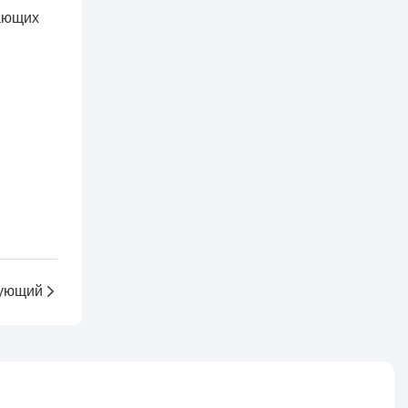
чающих
ующий