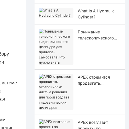
What Is A Hydraulic
Cylinder?
Понимание
телескопического
гидравлического
цилиндра для
бору
прицепа-самосвала:
ии
что нужно знать
APEX стремится
 системе
продвигать
экологически чистые
о
решения для
шая
производства
гидравлических
цилиндров
ким
APEX возглавит
тнение
проекты по