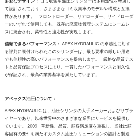
多彩なデザイン：
ゴミ収集車油圧シリンダーは多用途性を考慮し
て設計されており、さまざまなゴミ収集車のモデルや構成と互換
性があります。 フロントローダー、リアローダー、サイドローダ
ーのいずれで使用しても、既存の廃棄物管理システムにシームレ
スに統合され、柔軟性と適応性が実現します。
信頼できるパフォーマンス：
APEX HYDRAULIC の卓越性に対す
る評判に裏付けられたこのシリンダーは、最も要求の厳しい用途
でも信頼性の高いパフォーマンスを提供します。 厳格な品質テス
トと品質保証プロセスにより、一貫したパフォーマンスと耐久性
が保証され、最高の業界基準を満たしています。
アペックス油圧について：
APEX HYDRAULIC は、油圧シリンダの大手メーカーおよびサプラ
イヤーであり、以来世界中のさまざまな業界にサービスを提供し
ています。 2009 革新性、品質、顧客満足度を重視し、当社は顧
客固有の要件を満たすカスタム油圧ソリューションの設計と製造