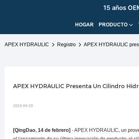
15 años OEM
HOGAR
PRODUCTO
APEX HYDRAULIC
Registro
APEX HYDRAULIC presenta
APEX HYDRAULIC Presenta Un Cilindro Hidr
2024-04-29
[QingDao, 14 de febrero]
- APEX HYDRAULIC, un proveed
el lanzamiento de su última innovación de producto: el 