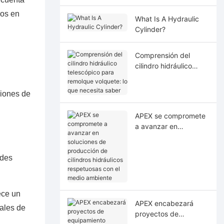
uos en
What Is A Hydraulic
Cylinder?
Comprensión del
cilindro hidráulico
telescópico para
remolque volquete: lo
ciones de
que necesita saber
APEX se compromete
a avanzar en
soluciones de
producción de
ndes
cilindros hidráulicos
respetuosas con el
medio ambiente
ece un
APEX encabezará
iales de
proyectos de