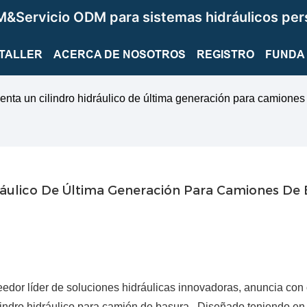
&Servicio ODM para sistemas hidráulicos per
TALLER
ACERCA DE NOSOTROS
REGISTRO
FUNDA
 un cilindro hidráulico de última generación para camiones
áulico De Última Generación Para Camiones De 
or líder de soluciones hidráulicas innovadoras, anuncia con 
cilindro hidráulico para camión de basura Diseñado teniendo en