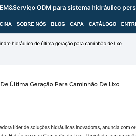
EM&Serviço ODM para sistema hidráulico pers
ICINA
SOBRE NÓS
BLOG
CAPA
CATÁLOGO
ENTR
ro hidráulico de última geração para caminhão de lixo
 De Última Geração Para Caminhão De Lixo
ra líder de soluções hidráulicas inovadoras, anuncia com or
indro Hidráulico para Caminhão de Lixo Projetado com precisã