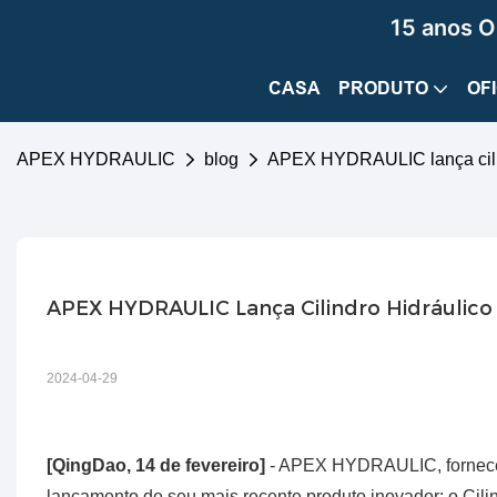
15 anos O
CASA
PRODUTO
OF
APEX HYDRAULIC
blog
APEX HYDRAULIC lança cilind
APEX HYDRAULIC Lança Cilindro Hidráulico
2024-04-29
[QingDao, 14 de fevereiro]
- APEX HYDRAULIC, fornecedo
lançamento de seu mais recente produto inovador: o Cil