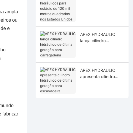
hidráulicos para
estádio de 120 mil
uma ampla
metros quadrados nos
Estados Unidos
eiros ou
ade e
APEX HYDRAULIC
lança cilindro
hidráulico de última
nho
geração para
m
carregadeira
APEX HYDRAULIC
apresenta cilindro
hidráulico de última
geração para
escavadeira
o mundo
 fabricar