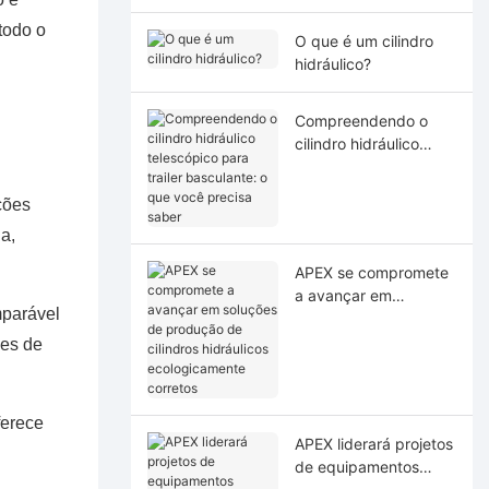
todo o
O que é um cilindro
hidráulico?
Compreendendo o
cilindro hidráulico
telescópico para
trailer basculante: o
ções
que você precisa
a,
saber
APEX se compromete
a avançar em
mparável
soluções de produção
de cilindros
mes de
hidráulicos
ecologicamente
corretos
ferece
APEX liderará projetos
de equipamentos