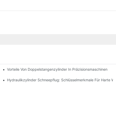
Vorteile Von Doppelstangenzylinder In Präzisionsmaschinen
e Anwendungen
ng Verbessert
Hydraulikzylinder Schneepflug: Schlüsselmerkmale Für Harte W