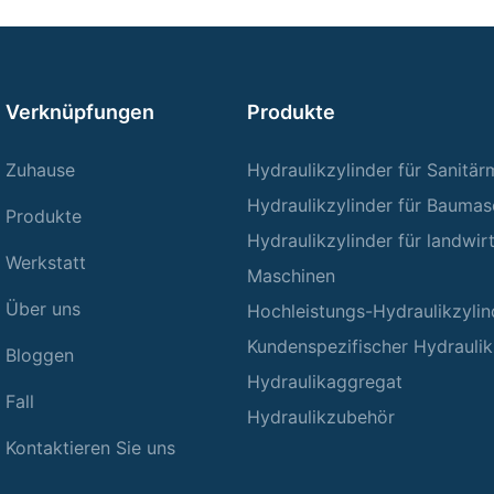
Verknüpfungen
Produkte
Zuhause
Hydraulikzylinder für Sanitä
Hydraulikzylinder für Baumas
Produkte
Hydraulikzylinder für landwir
Werkstatt
Maschinen
Über uns
Hochleistungs-Hydraulikzylin
Kundenspezifischer Hydraulik
Bloggen
Hydraulikaggregat
Fall
Hydraulikzubehör
Kontaktieren Sie uns