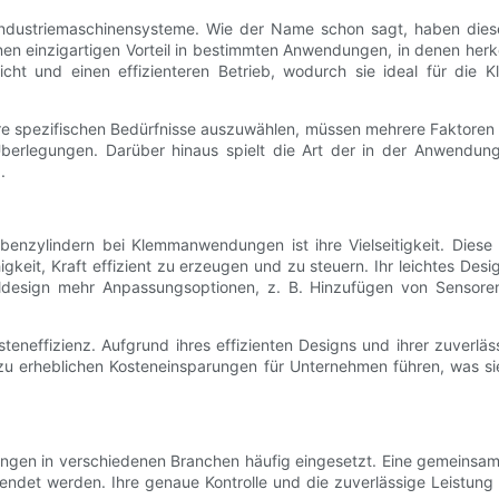
er Industriemaschinensysteme. Wie der Name schon sagt, haben die
inen einzigartigen Vorteil in bestimmten Anwendungen, in denen her
icht und einen effizienteren Betrieb, wodurch sie ideal für die
re spezifischen Bedürfnisse auszuwählen, müssen mehrere Faktoren 
erlegungen. Darüber hinaus spielt die Art der in der Anwendung
.
benzylindern bei Klemmanwendungen ist ihre Vielseitigkeit. Diese
keit, Kraft effizient zu erzeugen und zu steuern. Ihr leichtes Design
hldesign mehr Anpassungsoptionen, z. B. Hinzufügen von Sensore
osteneffizienz. Aufgrund ihres effizienten Designs und ihrer zuverl
zu erheblichen Kosteneinsparungen für Unternehmen führen, was sie
en in verschiedenen Branchen häufig eingesetzt. Eine gemeinsame 
det werden. Ihre genaue Kontrolle und die zuverlässige Leistung m