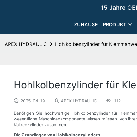
15 Jahre OE
ZUHAUSE
PRODUKT
APEX HYDRAULIC
Hohlkolbenzylinder für Klemmanw
Hohlkolbenzylinder für 
2025-04-19
APEX HYDRAULIC
112
Benötigen Sie hochwertige Hohlkolbenzylinder für Klemma
wesentliche Maschinenkomponente wissen müssen. Von ihrer 
Kolbenzylinder zusammen.
Die Grundlagen von Hohlkolbenzylindern