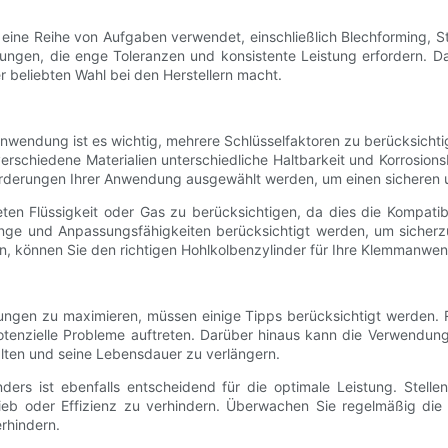
eine Reihe von Aufgaben verwendet, einschließlich Blechforming, St
dungen, die enge Toleranzen und konsistente Leistung erfordern. D
 beliebten Wahl bei den Herstellern macht.
nwendung ist es wichtig, mehrere Schlüsselfaktoren zu berücksichti
verschiedene Materialien unterschiedliche Haltbarkeit und Korrosions
derungen Ihrer Anwendung ausgewählt werden, um einen sicheren un
ten Flüssigkeit oder Gas zu berücksichtigen, da dies die Kompatibi
änge und Anpassungsfähigkeiten berücksichtigt werden, um sicherzu
gen, können Sie den richtigen Hohlkolbenzylinder für Ihre Klemmanw
ngen zu maximieren, müssen einige Tipps berücksichtigt werden. 
 potenzielle Probleme auftreten. Darüber hinaus kann die Verwendun
alten und seine Lebensdauer zu verlängern.
ers ist ebenfalls entscheidend für die optimale Leistung. Stelle
eb oder Effizienz zu verhindern. Überwachen Sie regelmäßig die
rhindern.