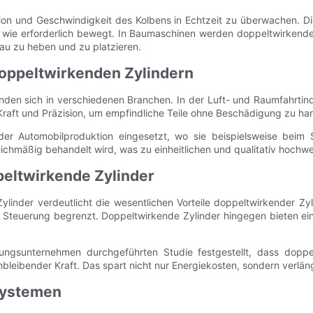
sition und Geschwindigkeit des Kolbens in Echtzeit zu überwachen.
u wie erforderlich bewegt. In Baumaschinen werden doppeltwirkende
nau zu heben und zu platzieren.
oppeltwirkenden Zylindern
nden sich in verschiedenen Branchen. In der Luft- und Raumfahrtind
Kraft und Präzision, um empfindliche Teile ohne Beschädigung zu h
der Automobilproduktion eingesetzt, wo sie beispielsweise beim 
 gleichmäßig behandelt wird, was zu einheitlichen und qualitativ hochw
peltwirkende Zylinder
linder verdeutlicht die wesentlichen Vorteile doppeltwirkender Zyl
d Steuerung begrenzt. Doppeltwirkende Zylinder hingegen bieten e
gungsunternehmen durchgeführten Studie festgestellt, dass doppe
hbleibender Kraft. Das spart nicht nur Energiekosten, sondern verl
systemen