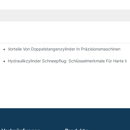
Vorteile Von Doppelstangenzylinder In Präzisionsmaschinen
e Anwendungen
ng Verbessert
Hydraulikzylinder Schneepflug: Schlüsselmerkmale Für Harte W