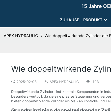
15 Jahre OE
ZUHAUSE
PRODUKT
APEX HYDRAULIC
Wie doppeltwirkende Zylinder die E
Wie doppeltwirkende Zylin
2025-02-03
APEX HYDRAULIC
103
Doppeltwirkende Zylinder sind zentrale Komponenten in Ind
besonders wertvoll, da sie eine präzise Steuerung und verbe
bieten doppeltwirkende Zylinder ein Maß an Kontrolle und Lei
Grundprinzipien doppeltwirkender Zyl