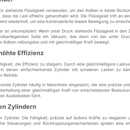
ruck stehende Flüssigkeit verwenden, um den Kolben in beide Richt
 dass die Last effektiv gehandhabt wird. Die Flüssigkeit tritt an 
rd wiederholt, um eine kontinuierliche lineare Bewegung zu erreichen, 
ist unkompliziert: Wenn unter Druck stehende Flüssigkeit in den Zy
erliegenden Seite ein Vakuum, das dann von der unter Druck st
der Kolben reibungslos und mit gleichmäßiger Kraft bewegt.
höhte Effizienz
ähigkeit, die Effizienz zu steigern. Durch eine gleichmäßigere Last
n, in denen einfachwirkende Zylinder mit schweren Lasten zu k
n Betrieb.
ende Zylinder häufig in Maschinen eingesetzt, die eine präzise un
erhaltung einer gleichmäßigen Kraft von entscheidender Bedeutung 
n Ausfallzeiten führt.
en Zylindern
 Zylinder. Die Fähigkeit, präzise auf äußere Kräfte zu reagieren u
che Steuerungen und Rückkopplungsmechanismen spielen eine ent