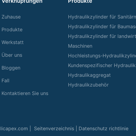
Verknüpfungen
Produkte
Zuhause
Hydraulikzylinder für Sanitä
Hydraulikzylinder für Baumas
Produkte
Hydraulikzylinder für landwir
Werkstatt
Maschinen
Über uns
Hochleistungs-Hydraulikzylin
Kundenspezifischer Hydraulik
Bloggen
Hydraulikaggregat
Fall
Hydraulikzubehör
Kontaktieren Sie uns
ulicapex.com |
Seitenverzeichnis
|
Datenschutz richtlinie