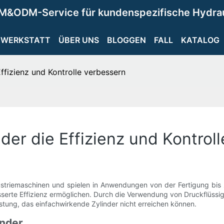
M&ODM-Service für kundenspezifische Hydra
WERKSTATT
ÜBER UNS
BLOGGEN
FALL
KATALOG
ffizienz und Kontrolle verbessern
der die Effizienz und Kontrol
ustriemaschinen und spielen in Anwendungen von der Fertigung bis 
sserte Effizienz ermöglichen. Durch die Verwendung von Druckflüssi
stung, das einfachwirkende Zylinder nicht erreichen können.
inder