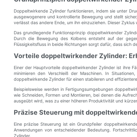
Doppeltwirkende Zylinder funktionieren, indem sie unter D
ausgewogenere und kontrollierte Bewegung und stellt sicher,
verlässt das andere Ende, um ihn einzuziehen. Dieser Zyklus wi
Das grundlegende Funktionsprinzip doppeltwirkender Zylinder 
Durch die Bewegung des Kolbens entsteht auf der gegenüb
Flüssigkeitsfluss in beide Richtungen sorgt dafür, dass sich 
Vorteile doppeltwirkender Zylinder: Er
Einer der Hauptvorteile doppeltwirkender Zylinder ist ihre F
minimieren den Verschleiß der Maschinen. In Situatione
doppeltwirkende Zylinder für einen stabileren und effizientere
Beispielsweise werden in Fertigungsumgebungen doppeltwirk
wie Schneiden, Formen und Montieren, bei denen die Aufrecht
ausgeübt wird, was zu einer höheren Produktivität und kürzere
Präzise Steuerung mit doppeltwirkend
Eine präzise Steuerung ist ein Grundpfeiler doppeltwirkender
Anwendungen von entscheidender Bedeutung. Fortschrittli
Zylinder.