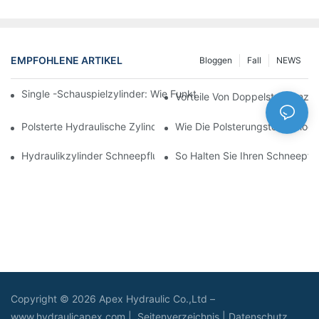
EMPFOHLENE ARTIKEL
Bloggen
Fall
NEWS
Single -Schauspielzylinder: Wie Funktioniert Es & Gemeinsam
Vorteile Von Doppelstangenzyl
Polsterte Hydraulische Zylinder: Verringerung Der Auswirkung 
Wie Die Polsterungstechnologie
Hydraulikzylinder Schneepflug: Schlüsselmerkmale Für Harte 
So Halten Sie Ihren Schneepflu
Copyright © 2026 Apex Hydraulic Co.,Ltd –
www.hydraulicapex.com |
Seitenverzeichnis
|
Datenschutz