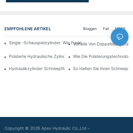
EMPFOHLENE ARTIKEL
Bloggen
Fall
NEWS
Single -Schauspielzylinder: Wie Funktioniert Es & Gemeinsam
Vorteile Von Doppelstangenzyl
Polsterte Hydraulische Zylinder: Verringerung Der Auswirkung 
Wie Die Polsterungstechnologie
Hydraulikzylinder Schneepflug: Schlüsselmerkmale Für Harte 
So Halten Sie Ihren Schneepflu
Copyright © 2026 Apex Hydraulic Co.,Ltd –