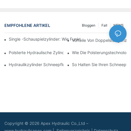
EMPFOHLENE ARTIKEL
Bloggen
Fall
NEWS
Single -Schauspielzylinder: Wie Funktioniert Es & Gemeinsam
Vorteile Von Doppelstangenzyl
Polsterte Hydraulische Zylinder: Verringerung Der Auswirkung 
Wie Die Polsterungstechnologie
Hydraulikzylinder Schneepflug: Schlüsselmerkmale Für Harte 
So Halten Sie Ihren Schneepflu
Copyright © 2026 Apex Hydraulic Co.,Ltd –
www.hydraulicapex.com |
Seitenverzeichnis
|
Datenschutz