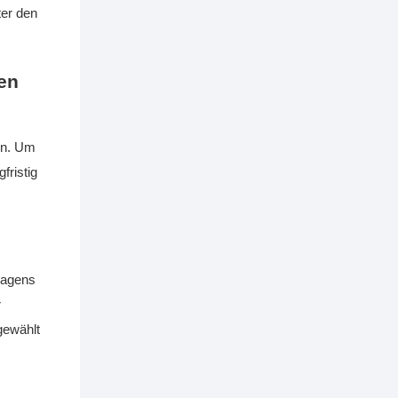
ter den
en
en. Um
fristig
lwagens
r
gewählt