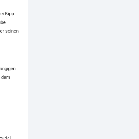
ei Kipp-
übe
der seinen
gängigen
, dem
setzt.