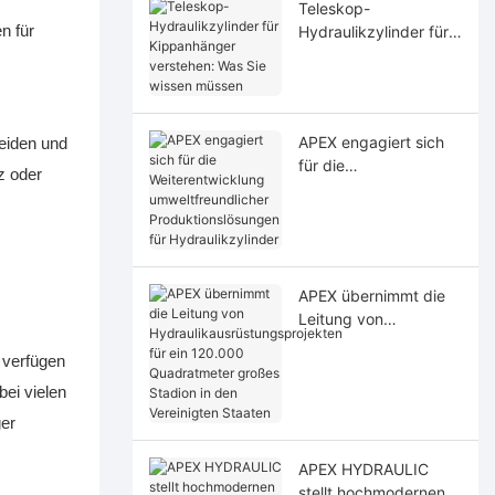
Teleskop-
n für
Hydraulikzylinder für
Kippanhänger
verstehen: Was Sie
wissen müssen
APEX engagiert sich
meiden und
für die
z oder
Weiterentwicklung
umweltfreundlicher
Produktionslösungen
für Hydraulikzylinder
APEX übernimmt die
Leitung von
Hydraulikausrüstungs
 verfügen
projekten für ein
120.000
ei vielen
Quadratmeter großes
ger
Stadion in den
Vereinigten Staaten
APEX HYDRAULIC
stellt hochmodernen