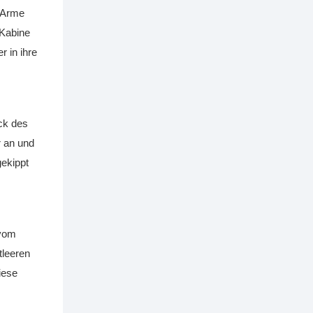
e Arme
 Kabine
r in ihre
ck des
r an und
gekippt
 vom
tleeren
iese