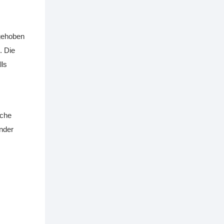
ngehoben
. Die
lls
sche
inder