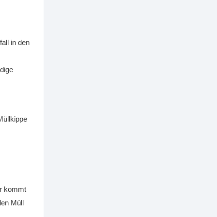
ll in den
ndige
Müllkippe
ier kommt
en Müll