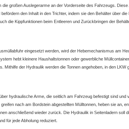
tem die großen Auslegerarme an der Vorderseite des Fahrzeugs. Dies
befördern den Inhalt in den Trichter, indem sie den Behälter über die
uch die Kippfunktionen beim Entleeren und Zurückbringen der Behälte
 Hausmüllabfuhr eingesetzt werden, wird der Hebemechanismus am He
ystem hebt kleinere Haushaltstonnen oder gewerbliche Müllcontaine
Ws. Mithilfe der Hydraulik werden die Tonnen angehoben, in den LKW 
ber hydraulische Arme, die seitlich am Fahrzeug befestigt sind und
reifen nach am Bordstein abgestellten Mülltonnen, heben sie an, en
Tonnen anschließend wieder zurück. Die Hydraulik in Seitenladern soll d
and für jede Abholung reduziert.