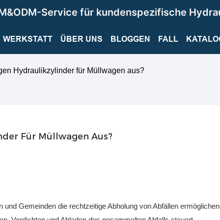
M&ODM-Service für kundenspezifische Hydra
WERKSTATT
ÜBER UNS
BLOGGEN
FALL
KATALO
gen Hydraulikzylinder für Müllwagen aus?
inder Für Müllwagen Aus?
dten und Gemeinden die rechtzeitige Abholung von Abfällen ermöglichen
en, Verdichten und Abladen des gesammelten Abfalls steuert.