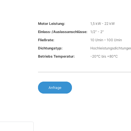
Motor Leistung:
1,5 kW - 22 kW
Einlass-/Auslassanschlüsse:
1/2" - 2"
Fließrate:
10 l/min – 100 l/min
Dichtungstyp:
Hochleistungsdichtunge
Betriebs Temperatur:
-20°C bis +80°C
Anfrage