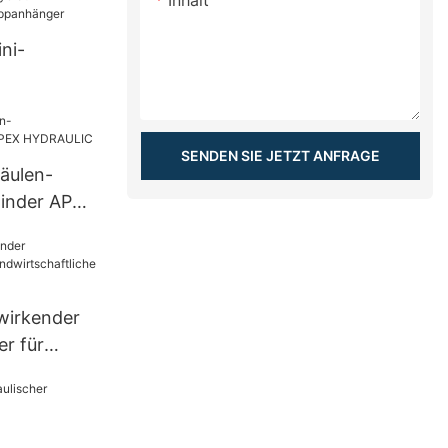
Inhalt
ni-
r für
SENDEN SIE JETZT ANFRAGE
äulen-
inder APEX
hwirkender
er für
iche Geräte