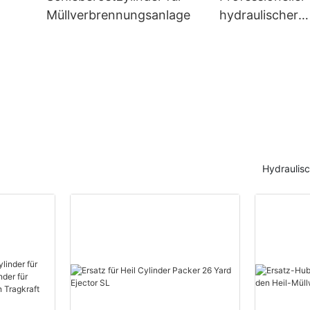
Müllverbrennungsanlage
hydraulischer
agen
Hakenliftzylind
Hydraulis