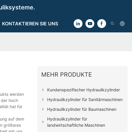
uliksysteme.
KONTAKTIEREN SIE UNS
MEHR PRODUKTE
Kundenspezifischer Hydraulikzylinder
odukts werden
Hydraulikzylinder für Sanitärmaschinen
n der hoch
ität hat für
Hydraulikzylinder für Baumaschinen
Hydraulikzylinder für
tung auf dem
landwirtschaftliche Maschinen
in größeres
beit mit uns