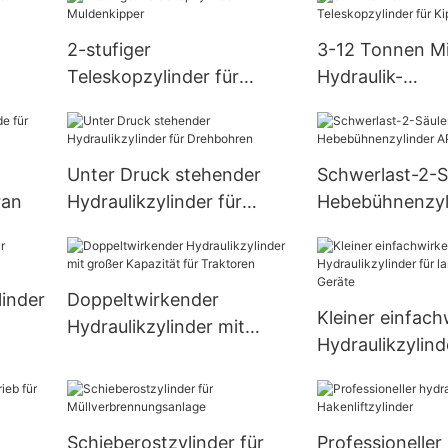
2-stufiger
3-12 Tonnen Mi
Teleskopzylinder für
Hydraulik-
Muldenkipper
Teleskopzylinde
Kippanhänger
Unter Druck stehender
Schwerlast-2-S
ran
Hydraulikzylinder für
Hebebühnenzyl
Drehbohren
HYDRAULIC
inder
Doppeltwirkender
Kleiner einfac
Hydraulikzylinder mit
Hydraulikzylind
großer Kapazität für
landwirtschaftl
Traktoren
Schieberostzylinder für
Professioneller