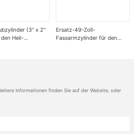
bzylinder (3'' x 2''
Ersatz-49-Zoll-
r den Heil-
Fassarmzylinder für den
en
Heil-Müllwagen
tere Informationen finden Sie auf der Website, oder