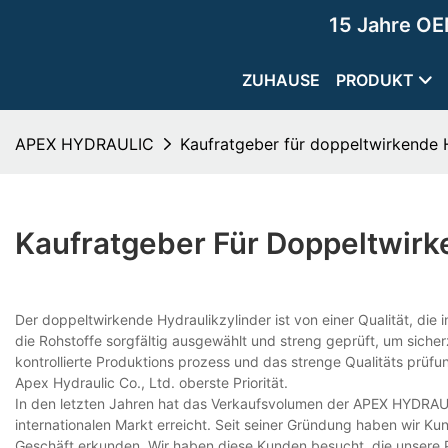
15 Jahre OE
ZUHAUSE
PRODUKT
APEX HYDRAULIC
Kaufratgeber für doppeltwirkende 
Kaufratgeber Für Doppeltwirk
Der doppeltwirkende Hydraulikzylinder ist von einer Qualität, die 
die Rohstoffe sorgfältig ausgewählt und streng geprüft, um sicher
kontrollierte Produktions prozess und das strenge Qualitäts prüfun
Apex Hydraulic Co., Ltd. oberste Priorität.
In den letzten Jahren hat das Verkaufsvolumen der APEX HYDRAU
internationalen Markt erreicht. Seit seiner Gründung haben wir K
Geschäft erkunden. Wir haben diese Kunden besucht, die unsere P