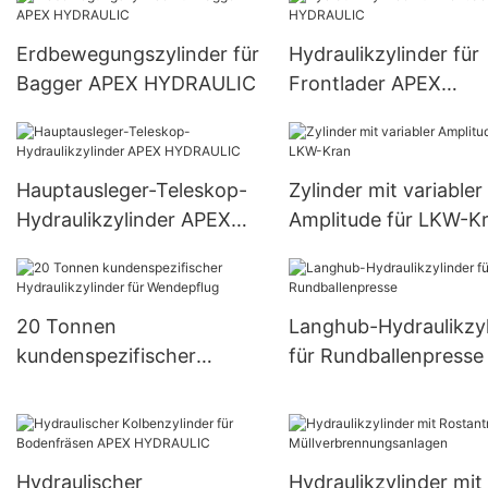
Erdbewegungszylinder für
Hydraulikzylinder für
Bagger APEX HYDRAULIC
Frontlader APEX
HYDRAULIC
Hauptausleger-Teleskop-
Zylinder mit variabler
Hydraulikzylinder APEX
Amplitude für LKW-K
HYDRAULIC
20 Tonnen
Langhub-Hydraulikzyl
kundenspezifischer
für Rundballenpresse
Hydraulikzylinder für
Wendepflug
Hydraulischer
Hydraulikzylinder mit