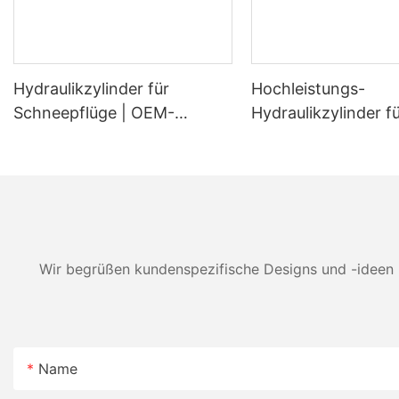
Hydraulikzylinder für
Hochleistungs-
Schneepflüge | OEM-
Hydraulikzylinder f
Hersteller von Hub- und
Holzspalter | OEM-
Winkelzylindern für
Ersatzzylinder für
Schneeschilde
Holzspalter mit 20
Tonnen Tragkraft
Wir begrüßen kundenspezifische Designs und -ideen 
Name