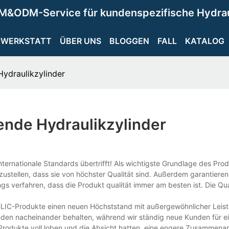
M&ODM-Service für kundenspezifische Hydra
WERKSTATT
ÜBER UNS
BLOGGEN
FALL
KATALOG
Hydraulikzylinder
ende Hydraulikzylinder
internationale Standards übertrifft! Als wichtigste Grundlage des Pr
zustellen, dass sie von höchster Qualität sind. Außerdem garantiere
gs verfahren, dass die Produkt qualität immer am besten ist. Die Qual
LIC-Produkte einen neuen Höchststand mit außergewöhnlicher Leis
unden nacheinander behalten, während wir ständig neue Kunden für e
rodukte voll loben und die Absicht hatten, eine engere Zusammenar