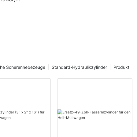
er
er
che Scherenhebezeuge
Standard-Hydraulikzylinder
Produkt