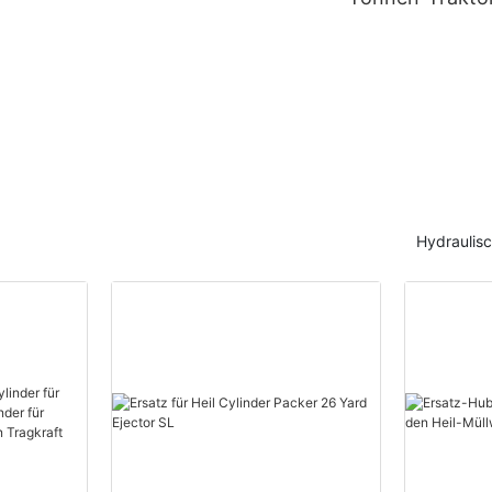
Verdichter
doppeltwirkend
Hydraulikzylind
Hydraulis