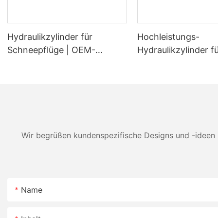
Hydraulikzylinder für
Hochleistungs-
Schneepflüge | OEM-
Hydraulikzylinder f
Hersteller von Hub- und
Holzspalter | OEM-
Winkelzylindern für
Ersatzzylinder für
Schneeschilde
Holzspalter mit 20
Tonnen Tragkraft
Wir begrüßen kundenspezifische Designs und -ideen 
Name