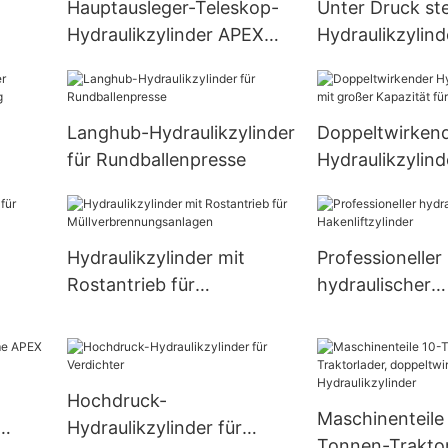
Hauptausleger-Teleskop-
Unter Druck st
Hydraulikzylinder APEX
Hydraulikzylind
HYDRAULIC
Drehbohren
Langhub-Hydraulikzylinder
Doppeltwirken
für Rundballenpresse
Hydraulikzylind
großer Kapazitä
Traktoren
Hydraulikzylinder mit
Professioneller
Rostantrieb für
hydraulischer
Müllverbrennungsanlagen
Hakenliftzylind
Hochdruck-
Maschinenteile
Hydraulikzylinder für
Tonnen-Traktor