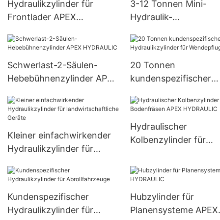
Hydraulikzylinder für
3-12 Tonnen Mini-
Frontlader APEX
Hydraulik-
HYDRAULIC
Teleskopzylinder für
Kippanhänger
Schwerlast-2-Säulen-
20 Tonnen
Hebebühnenzylinder APEX
kundenspezifischer
HYDRAULIC
Hydraulikzylinder für
Wendepflug
Hydraulischer
Kleiner einfachwirkender
Kolbenzylinder für
Hydraulikzylinder für
Bodenfräsen APEX
landwirtschaftliche Geräte
HYDRAULIC
Kundenspezifischer
Hubzylinder für
Hydraulikzylinder für
Planensysteme APEX