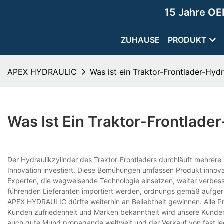
15 Jahre OE
ZUHAUSE
PRODUKT
APEX HYDRAULIC
Was ist ein Traktor-Frontlader-Hydr
Was Ist Ein Traktor-Frontlade
Der Hydraulikzylinder des Traktor-Frontladers durchläuft mehrer
Innovation investiert. Diese Bemühungen umfassen Produkt innov
Experten, die wegweisende Technologie einsetzen, weiter verbesse
führenden Lieferanten importiert werden, ordnungs gemäß aufgerüst
APEX HYDRAULIC dürfte weiterhin an Beliebtheit gewinnen. Alle P
Kunden zufriedenheit und Marken bekanntheit wird unsere Kunden
auch gute Mund propaganda weltweit und der Verkauf von fast je