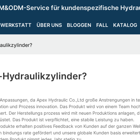
M&ODM-Service für kundenspezifische Hydra
WERKSTATT
ÜBER UNS
BLOGGEN
FALL
KATALOG
aulikzylinder?
r-Hydraulikzylinder?
e Anpassungen, da Apex Hydraulic Co.,Ltd große Anstrengungen in t
ation und Prozess innovation. Das Produkt wird von einem Team hoc
rt. Der Herstellungs prozess wird mit neuen Produktions anlagen, d
et. Das Produkt ist verpflichtet, eine stabile Leistung zu haben.
rodukte erhalten positives Feedback von Kunden auf der ganzen Welt
 bindungs rate gefördert und unsere globale Kunden basis erweitert
dem Produkt nimmt jedes Jahr stetig zu.