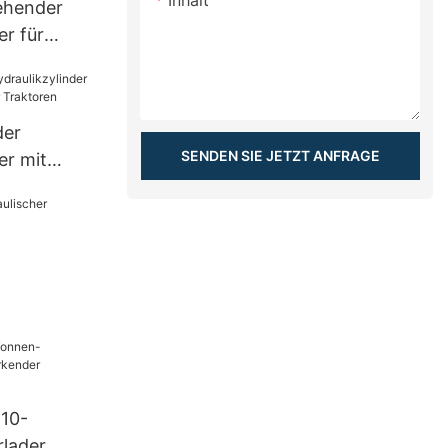
Inhalt
ehender
er für
der
SENDEN SIE JETZT ANFRAGE
er mit
t für
er
 10-
lader,