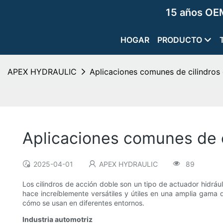
15 años OEM
HOGAR
PRODUCTO
APEX HYDRAULIC
Aplicaciones comunes de cilindros
Aplicaciones comunes de c
2025-04-01
APEX HYDRAULIC
89
Los cilindros de acción doble son un tipo de actuador hidráuli
hace increíblemente versátiles y útiles en una amplia gama d
cómo se usan en diferentes entornos.
Industria automotriz