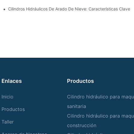
 Cilindro Hidráulico
Cilindros Hidráulicos De Arado De Nieve: Características Clave 
Enlaces
Productos
Inicio
Cilindro hidráulico para maqu
sanitaria
Productos
Cilindro hidráulico para maqu
Taller
construcción