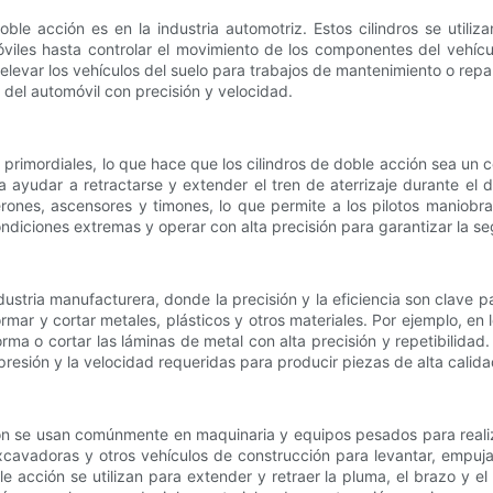
le acción es en la industria automotriz. Estos cilindros se utili
iles hasta controlar el movimiento de los componentes del vehícul
levar los vehículos del suelo para trabajos de mantenimiento o rep
del automóvil con precisión y velocidad.
 son primordiales, lo que hace que los cilindros de doble acción sea
ara ayudar a retractarse y extender el tren de aterrizaje durante e
rones, ascensores y timones, lo que permite a los pilotos maniobra
ndiciones extremas y operar con alta precisión para garantizar la se
dustria manufacturera, donde la precisión y la eficiencia son clave p
rmar y cortar metales, plásticos y otros materiales. Por ejemplo, e
 forma o cortar las láminas de metal con alta precisión y repetibili
presión y la velocidad requeridas para producir piezas de alta calida
cción se usan comúnmente en maquinaria y equipos pesados ​​para rea
xcavadoras y otros vehículos de construcción para levantar, empujar
le acción se utilizan para extender y retraer la pluma, el brazo y e