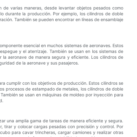
zan de varias maneras, desde levantar objetos pesados ​​como
o durante la producción. Por ejemplo, los cilindros de doble
aración. También se pueden encontrar en líneas de ensamblaje
 un componente esencial en muchos sistemas de aeronaves. Estos
l despegue y el aterrizaje. También se usan en los sistemas de
r la aeronave de manera segura y eficiente. Los cilindros de
guridad de la aeronave y sus pasajeros.
ara cumplir con los objetivos de producción. Estos cilindros se
n los procesos de estampado de metales, los cilindros de doble
dad. También se usan en máquinas de moldeo por inyección para
d.
lizar una amplia gama de tareas de manera eficiente y segura.
, tirar y colocar cargas pesadas con precisión y control. Por
l cubo para cavar trincheras, cargar camiones y realizar otras