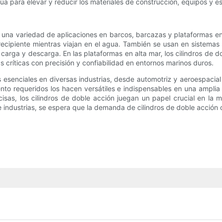
para elevar y reducir los materiales de construcción, equipos y estru
 una variedad de aplicaciones en barcos, barcazas y plataformas en 
 recipiente mientras viajan en el agua. También se usan en sistema
arga y descarga. En las plataformas en alta mar, los cilindros de do
s críticas con precisión y confiabilidad en entornos marinos duros.
 esenciales en diversas industrias, desde automotriz y aeroespacia
iento requeridos los hacen versátiles e indispensables en una ampl
isas, los cilindros de doble acción juegan un papel crucial en la me
e industrias, se espera que la demanda de cilindros de doble acción 