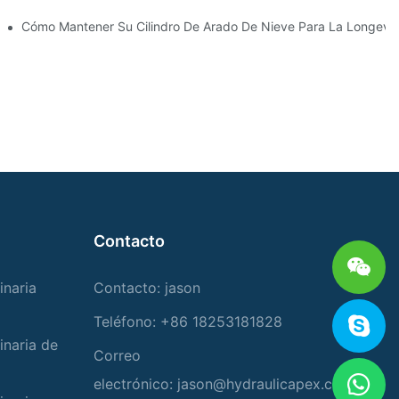
Para Condiciones De Invierno Duras
Cómo Mantener Su Cilindro De Arado De Nieve Para La Longevi
Contacto
inaria
Contacto: jason
Teléfono: +86 18253181828
inaria de
Correo
electrónico:
jason@hydraulicapex.com