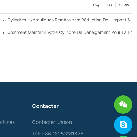
Blog
Cas
NEWS
 Précision
Cylindres Hydrauliques Rembourrés: Réduction De L'impact & Ex
s Clés Pour Les Conditions Hivernales Dures
Comment Maintenir Votre Cylindre De Déneigement Pour La Lon
Contacter
chines
Contacter: Jason
Tél: +86 18253181828