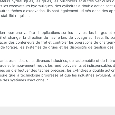
ateurs hydrauliques, les grues, les bulldozers et autres véhicules de
 les excavateurs hydrauliques, des cylindres à double action sont uti
utres tâches d'excavation. Ils sont également utilisés dans des app
 stabilité requises.
ion pour une variété d'applications sur les navires, les barges et l
l et changer la direction du navire lors de voyage sur l'eau. Ils 
lacer des conteneurs de fret et contrôler les opérations de charge
 de forage, les systèmes de grues et les dispositifs de gestion des
ts essentiels dans diverses industries, de l'automobile et de l'aérosp
rce et le mouvement requis les rend polyvalents et indispensables da
ou d'effectuer des tâches précises, les cylindres à double action jou
esure que la technologie progresse et que les industries évoluent,
ine des systèmes d'actionneur.