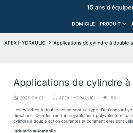
15 ans d'équip
DOMICILE
PRODUIT
APEX HYDRAULIC
Applications de cylindre à double a
Applications de cylindre à
2025-04-01
APEX HYDRAULIC
89
Les cylindres à double action sont un type d'actionneur hydr
directions. Cela les rend incroyablement polyvalents et util
cylindre à double action courantes et comment elles sont util
Industrie automobile