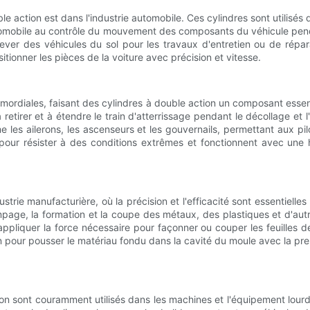
le action est dans l'industrie automobile. Ces cylindres sont utilisés
automobile au contrôle du mouvement des composants du véhicule pend
lever des véhicules du sol pour les travaux d'entretien ou de répar
itionner les pièces de la voiture avec précision et vitesse.
nt primordiales, faisant des cylindres à double action un composant e
 retirer et à étendre le train d'atterrissage pendant le décollage et 
 les ailerons, les ascenseurs et les gouvernails, permettant aux pi
our résister à des conditions extrêmes et fonctionnent avec une h
ustrie manufacturière, où la précision et l'efficacité sont essentielle
tampage, la formation et la coupe des métaux, des plastiques et d'
appliquer la force nécessaire pour façonner ou couper les feuilles d
 pour pousser le matériau fondu dans la cavité du moule avec la pre
action sont couramment utilisés dans les machines et l'équipement lo