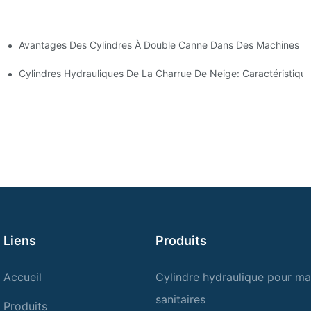
Avantages Des Cylindres À Double Canne Dans Des Machines De
tions Communes
ces De Cylindre Hydraulique
Cylindres Hydrauliques De La Charrue De Neige: Caractéristique
Liens
Produits
Accueil
Cylindre hydraulique pour ma
sanitaires
Produits