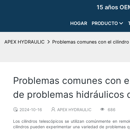
15 años OEM
HOGAR
PRODUCTO
APEX HYDRAULIC
Problemas comunes con el cilindro
Problemas comunes con el 
de problemas hidráulicos 
2024-10-16
APEX HYDRAULIC
686
Los cilindros telescópicos se utilizan comúnmente en remol
cilindros pueden experimentar una variedad de problemas qu