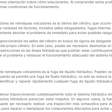
remos orientación sobre cómo solucionarlos. Al comprender estos pro
imas condiciones de funcionamiento.
es de remolques volcadores es la deriva del cilindro, que ocurre c
ariedad de factores, incluidos sellos desgastados, fugas internas d
portante abordar el problema de inmediato para evitar posibles riesg
speccionando los sellos del cilindro en busca de signos de desgaste 
el propio cilindro. En este caso, puede ser necesario desmontar el
stricciones en las líneas hidráulicas que podrían estar contribuyend
r el problema y restaurar el funcionamiento adecuado del sistema hi
emolques volcadores es la fuga de líquido hidráulico. Pueden ocurr
s. Cuando se permite una fuga de fluido hidráulico, no solo se reduce 
 identificar y reparar rápidamente cualquier fuga de líquido hidráu
mience inspeccionando cuidadosamente todo el sistema hidráulico e
esorios hidráulicos parezcan estar mojados. En algunos casos, la fu
puede ser necesario realizar una inspección más exhaustiva para d
as para reparar o reemplazar los componentes afectados para evitar 