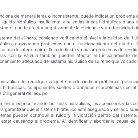
nciona de manera lenta o inconsistente, puede indicar un problema co
quido hidráulico insuficiente, aire en las líneas hidráulicas o una
stante, puede afectar negativamente la eficiencia y productividad d
nte del cilindro, comience verificando el nivel y la calidad del flui
ulico, provocando problemas con el funcionamiento del cilindro. Si
lo que puede interrumpir el flujo de fluido y causar problemas de ren
s con la válvula también pueden afectar el funcionamiento del c
cionamiento adecuado del sistema hidráulico de su remolque volcador
hidráulico del remolque volquete pueden indicar problemas potencia
s hidráulicas, componentes sueltos o dañados o problemas con el 
 útil general del equipo.
mience inspeccionando las líneas hidráulicas, los accesorios y las 
 garantizar que el sistema hidráulico esté asegurado y sellado adec
mas pueden contribuir al ruido y la vibración dentro del sistema.
a estar causando el problema. Al identificar y abordar la causa de