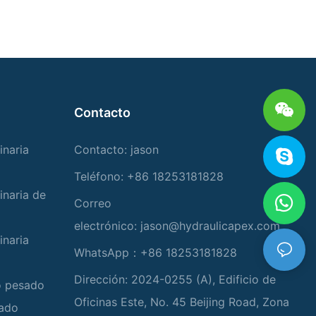
Contacto
inaria
Contacto: jason
Teléfono: +86 18253181828
inaria de
Correo
electrónico:
jason@hydraulicapex.com
inaria
WhatsApp：+86 18253181828
Dirección: 2024-0255 (A), Edificio de
io pesado
Oficinas Este, No. 45 Beijing Road, Zona
zado