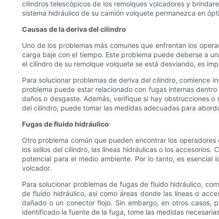
cilindros telescópicos de los remolques volcadores y brinda
sistema hidráulico de su camión volquete permanezca en ópt
Causas de la deriva del cilindro
Uno de los problemas más comunes que enfrentan los operador
carga baje con el tiempo. Este problema puede deberse a una v
el cilindro de su remolque volquete se está desviando, es im
Para solucionar problemas de deriva del cilindro, comience in
problema puede estar relacionado con fugas internas dentro d
daños o desgaste. Además, verifique si hay obstrucciones o re
del cilindro, puede tomar las medidas adecuadas para aborda
Fugas de fluido hidráulico
Otro problema común que pueden encontrar los operadores de r
los sellos del cilindro, las líneas hidráulicas o los accesorio
potencial para el medio ambiente. Por lo tanto, es esencial
volcador.
Para solucionar problemas de fugas de fluido hidráulico, co
de fluido hidráulico, así como áreas donde las líneas o acc
dañado o un conector flojo. Sin embargo, en otros casos, 
identificado la fuente de la fuga, tome las medidas necesari