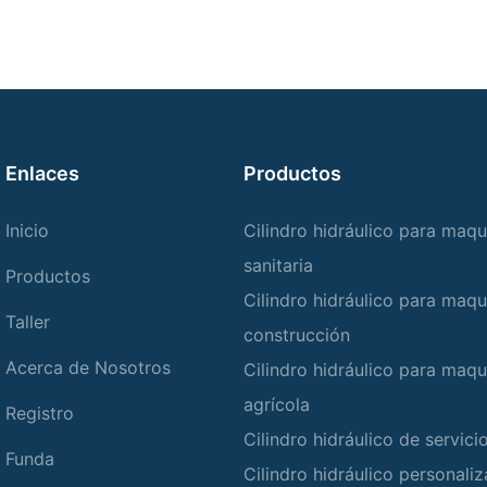
Enlaces
Productos
Inicio
Cilindro hidráulico para maqu
sanitaria
Productos
Cilindro hidráulico para maqu
Taller
construcción
Acerca de Nosotros
Cilindro hidráulico para maqu
agrícola
Registro
Cilindro hidráulico de servic
Funda
Cilindro hidráulico personali