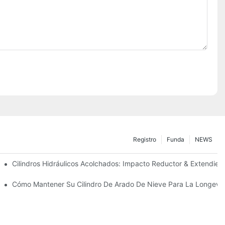
Registro
Funda
NEWS
ecisión
Cilindros Hidráulicos Acolchados: Impacto Reductor & Extendiend
Para Condiciones De Invierno Duras
Cómo Mantener Su Cilindro De Arado De Nieve Para La Longevi