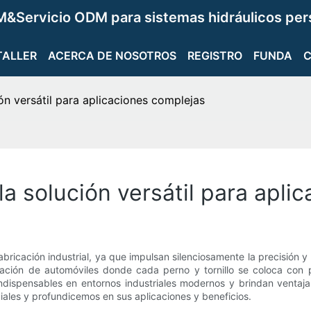
&Servicio ODM para sistemas hidráulicos per
TALLER
ACERCA DE NOSOTROS
REGISTRO
FUNDA
ión versátil para aplicaciones complejas
 la solución versátil para apl
abricación industrial, ya que impulsan silenciosamente la precisión y
ación de automóviles donde cada perno y tornillo se coloca con pre
n indispensables en entornos industriales modernos y brindan vent
iales y profundicemos en sus aplicaciones y beneficios.