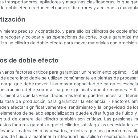
s transportadores, apiladores y máquinas clasificadoras, lo que garan
os de doble efecto reducen el número de errores y aceleran la manipul
tización
iento preciso y controlado, y para ello los cilindros de doble efect
s de recoger y colocar y las operaciones de corte, lo que garantiza 
iliza un cilindro de doble efecto para mover materiales con precisió
os de doble efecto
a varios factores críticos para garantizar un rendimiento óptimo: - S
os de acero inoxidable se utilizan comúnmente en plantas de procesa
la carga que debe mover. Una mayor capacidad de carga es esencial 
strucción debe soportar cargas significativamente mayores. - Re
, mientras que las velocidades más lentas pueden necesitar diferent
n la tasa de producción para garantizar la eficiencia. - Factores a
n afectar significativamente el rendimiento y la longevidad de los 
 elementos de sellado especializados puede evitar fugas de fluido y m
ongitud de carrera del cilindro también son críticas. Las presiones 
 estos factores garantiza que el cilindro satisfaga las necesidades 
levantar materiales más pesados, mientras que una presión más alta
gas de fluido y mantener la integridad hidráulica o neumática. Se pue