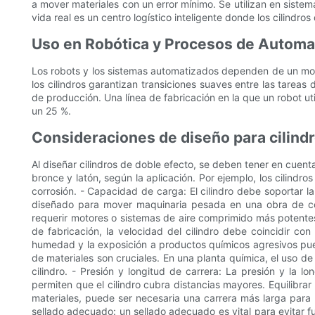
a mover materiales con un error mínimo. Se utilizan en sistema
vida real es un centro logístico inteligente donde los cilindr
Uso en Robótica y Procesos de Automa
Los robots y los sistemas automatizados dependen de un movim
los cilindros garantizan transiciones suaves entre las tarea
de producción. Una línea de fabricación en la que un robot ut
un 25 %.
Consideraciones de diseño para cilindr
Al diseñar cilindros de doble efecto, se deben tener en cuent
bronce y latón, según la aplicación. Por ejemplo, los cilindr
corrosión. - Capacidad de carga: El cilindro debe soportar 
diseñado para mover maquinaria pesada en una obra de con
requerir motores o sistemas de aire comprimido más potentes
de fabricación, la velocidad del cilindro debe coincidir co
humedad y la exposición a productos químicos agresivos puede
de materiales son cruciales. En una planta química, el uso de
cilindro. - Presión y longitud de carrera: La presión y la l
permiten que el cilindro cubra distancias mayores. Equilibrar
materiales, puede ser necesaria una carrera más larga para 
sellado adecuado: un sellado adecuado es vital para evitar fu