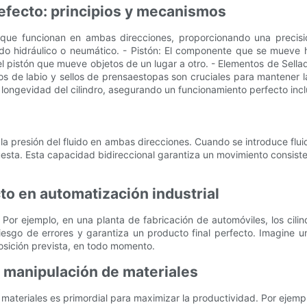
 efecto: principios y mecanismos
os que funcionan en ambas direcciones, proporcionando una precis
uido hidráulico o neumático. - Pistón: El componente que se mueve h
el pistón que mueve objetos de un lugar a otro. - Elementos de Sella
los de labio y sellos de prensaestopas son cruciales para mantener l
 longevidad del cilindro, asegurando un funcionamiento perfecto incl
 la presión del fluido en ambas direcciones. Cuando se introduce flui
esta. Esta capacidad bidireccional garantiza un movimiento consiste
to en automatización industrial
 Por ejemplo, en una planta de fabricación de automóviles, los cili
riesgo de errores y garantiza un producto final perfecto. Imagine u
osición prevista, en todo momento.
y manipulación de materiales
materiales es primordial para maximizar la productividad. Por ejempl