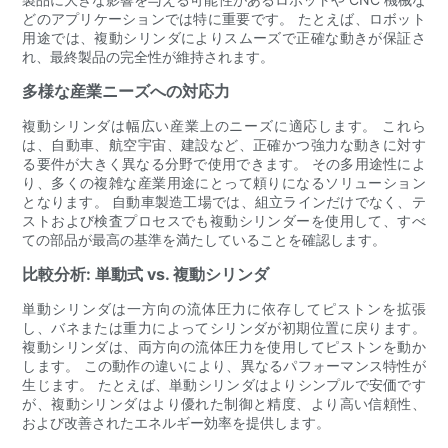
どのアプリケーションでは特に重要です。 たとえば、ロボット
用途では、複動シリンダによりスムーズで正確な動きが保証さ
れ、最終製品の完全性が維持されます。
多様な産業ニーズへの対応力
複動シリンダは幅広い産業上のニーズに適応します。 これら
は、自動車、航空宇宙、建設など、正確かつ強力な動きに対す
る要件が大きく異なる分野で使用できます。 その多用途性によ
り、多くの複雑な産業用途にとって頼りになるソリューション
となります。 自動車製造工場では、組立ラインだけでなく、テ
ストおよび検査プロセスでも複動シリンダーを使用して、すべ
ての部品が最高の基準を満たしていることを確認します。
比較分析: 単動式 vs. 複動シリンダ
単動シリンダは一方向の流体圧力に依存してピストンを拡張
し、バネまたは重力によってシリンダが初期位置に戻ります。
複動シリンダは、両方向の流体圧力を使用してピストンを動か
します。 この動作の違いにより、異なるパフォーマンス特性が
生じます。 たとえば、単動シリンダはよりシンプルで安価です
が、複動シリンダはより優れた制御と精度、より高い信頼性、
および改善されたエネルギー効率を提供します。