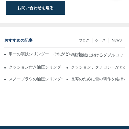
お問い合わせを送る
おすすめの記事
ブログ
ケース
NEWS
単一の演技シリンダー：それがどのように機能するか&一般的なア
精密機械におけるダブルロッド
クッション付き油圧シリンダー：寿命を延ばす衝撃&の削減
クッションテクノロジーがどの
スノープラウの油圧シリンダー：厳しい冬の状態の重要な機能
長寿のために雪の耕作を維持す