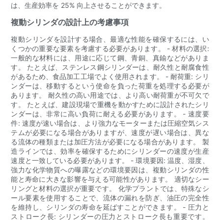
は、生産効率を 25% 向上させることができます。
複動シリンダの設計上の考慮事項
複動シリンダを設計する場合、最適な性能を確保するには、い
くつかの重要な要素を考慮する必要があります。 - 材料の選択:
一般的な材料には、用途に応じて鋼、青銅、真鍮などがありま
す。 たとえば、ステンレス鋼シリンダーは、耐久性と耐腐食性
があるため、食品加工工場でよく使用されます。 - 耐荷重: シリ
ンダーは、移動するという使命を負った荷重を処理する必要が
あります。 耐久性の高い用途では、より高い耐荷重が不可欠で
す。 たとえば、建設現場で重機を動かすために設計されたシリ
ンダーは、非常に高い負荷に耐える必要があります。 - 速度要
件: 速度が速い場合は、より強力なモーターまたは圧縮空気シス
テムが必要になる場合がありますが、速度が遅い場合は、異な
る流体の種類または加圧方法が必要になる場合があります。 製
造ラインでは、効率を確保するためにシリンダーの速度が生産
速度と一致している必要があります。 - 環境要因: 温度、湿度、
強力な化学物質への曝露などの環境要因は、複動シリンダの性
能と寿命に大きな影響を与える可能性があります。 適切なシー
リングと材料の選択が重要です。 化学プラントでは、特殊なシ
ール要素を使用することで、流体の漏れを防ぎ、油圧の完全性
を維持し、シリンダの寿命を延ばすことができます。 - 圧力と
ストローク長: シリンダーの圧力とストローク長も重要です。