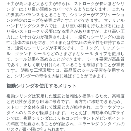
圧力が高いほど大きな力が得られ、ストロークが長いほどシリ
ンダーはより長い距離をカバーできるようになります。 これら
の要素のバランスをとることで、シリンダーがアプリケーショ
ンの特定のニーズを確実に満たすことができます。 マテリアル
ハンドリングシステムでは、より重い材料を持ち上げるにはよ
り長いストロークが必要になる場合がありますが、より高い圧
力により十分な力が確保されます。 - 適切なシーリングの重要
性: 流体の漏れを防ぎ、油圧または空気圧の完全性を維持するに
は、適切なシーリングが不可欠です。 O リング、リップ シー
ル、グランド シールなどのさまざまなシール タイプを使用し
て、シール効果を高めることができます。 シール要素が高品質
であり、正しく取り付けられていることを確認することが重要
です。 過酷な工場環境では、高品質のシール要素を使用する
と、シリンダーの寿命を大幅に延ばすことができます。
複動シリンダを使用するメリット
複動シリンダは安定した速度と信頼性を提供するため、高精度
と再現性が必要な用途に最適です。 両方向に移動できるため、
ストローク全体を通じて速度と力が維持され、エラーやダウン
タイムのリスクが軽減されます。 たとえば、自動車の組立ライ
ンでは、複動シリンダにより各コンポーネントがピンポイント
の精度で配置されることが保証され、エラーやダウンタイムの
リスクが最小限に抑えられます。