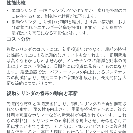
性能比較
単動シリンダ: 一般にシンプルで安価ですが、戻りを外部の力
に依存するため、制御性と精度が低下します。
複動シリンダ: より優れた制御と精度、より高い信頼性、およ
び改善されたエネルギー効率を提供しますが、より複雑で、
最初はより高価になる可能性があります。
コスト分析
複動シリンダのコストには、初期投資だけでなく、摩耗の軽減
と性能の向上による長期的なメリットも含まれます。 初期費用
は高くなるかもしれませんが、メンテナンスの削減と効率の向
上によるコスト削減は、長期的には投資に見合ったものになり
ます。 製造施設では、パフォーマンスの向上によるメンテナン
スの削減により、初期コストの増加が相殺され、長期的には大
幅な節約につながります。
複動シリンダの将来の動向と革新
先進的な材料と製造技術により、複動シリンダの革新が推進さ
れています。 耐久性を向上させ、重量を軽減するために、複合
材料や高度なポリマーなどの新素材が開発されています。 これ
らの材料は、シリンダーの耐摩耗性を向上させ、寿命をさらに
延ばすこともできます。 たとえば、バレルとピストンに複合材
料を使用すると、高応力環境におけるシリンダーの性能を大幅