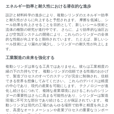
エネルギー効率と耐久性における潜在的な進歩
設計と材料科学の進歩により、複動シリンダのエネルギー効率
と耐久性がさらに向上すると予想されます。 摩擦を低減し、シ
ール効果を向上させることを目的として、新しいシール技術と
流体の種類の研究が進行中です。 さらに、より効率的な油圧お
よび空気圧システムの開発により、これらのシリンダーの全体
的な性能が向上すると期待されています。 たとえば、新しいシ
ール技術により漏れが減少し、シリンダーの耐久性が向上しま
す。
工業製造の未来を強化する
複動シリンダは単なる工具ではありません。彼らは工業精度の
縁の下の力持ちです。 複動シリンダの信頼できる性能のおかげ
で、製造プロセスのすべてのステップが完全に制御され、信頼
できる世界を想像してみてください。 これらのデバイスは精度
の中心であり、現代の産業を可能にします。 テクノロジーが進
化し続けるにつれて、複雑な産業環境におけるこれらのシリン
ダーの重要性はさらに高まる可能性があり、シリンダーは製造
現場に不可欠な部分であり続けることが保証されています。 複
動シリンダは現代の工場のあらゆる場所で効率と精度を向上さ
せ、高度なオートメーションや産業プロセスの重要なコンポー