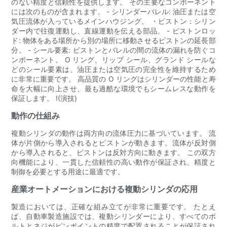
のない精度と信頼性を提供します。 その主要なコンポーネント
には次のものが含まれます。 - シリンダーバレル: 油圧または空
気圧流体が入っているメインハウジング。 ・ピストン：シリン
ダー内で往復運動し、直線運動を伝える部品。 - ピストンロッ
ド: 物体をある場所から別の場所に移動させるピストンの延長部
分。 - シール要素: ピストンとバレルの間の流体の漏れを防ぐコ
ンポーネント。 O リング、リップ シール、グランド シールな
どのシール要素は、油圧または空気圧の完全性を維持するため
に非常に重要です。 高品質の O リングはシリンダーの性能と寿
命を大幅に向上させ、最も過酷な環境でもシームレスな動作を
保証します。 !(演技)
動作の仕組み
複動シリンダの動作は両方向の流体圧力に基づいています。 流
体が片側から導入されるとピストンが動きます。流体が反対側
から導入されると、ピストンは反対方向に動きます。 この双方
向機能により、一貫した信頼性の高い動作が保証され、精度と
制御を必要とする用途に最適です。
産業オートメーションにおける複動シリンダの応用
製造においては、正確な組み立てが非常に重要です。 たとえ
ば、自動車製造施設では、複動シリンダーにより、すべてのボ
ルトとネジがピンポイントの精度で配置されることが保証され