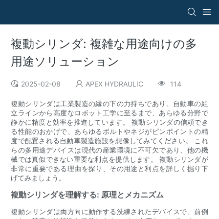
複動シリンダ: 複雑な用途向けの多
用途ソリューション
2025-02-08
APEX HYDRAULIC
114
複動シリンダは工業製造の縁の下の力持ちであり、自動車の組
立ラインから高度なロボット工学に至るまで、あらゆる分野で
静かに精度と効率を推進しています。 複動シリンダの信頼でき
る性能のおかげで、あらゆるボルトやネジがピンポイントの精
度で配置される自動車製造施設を想像してみてください。 これ
らの多用途デバイスは現代の産業環境に不可欠であり、他の機
械では真似できない重要な利点を提供します。 複動シリンダが
非常に重要である理由を探り、その用途と利点を詳しく掘り下
げてみましょう。
複動シリンダを理解する: 原理とメカニズム
複動シリンダは両方向に動作する洗練されたデバイスで、前例