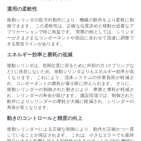
運用の柔軟性
複動シリンダの双方向動作により、機械の動作をより柔軟に制
御できます。 この柔軟性は、正確な位置決めと移動が必要なア
プリケーションで特に有益です。 実際の例としては、シリンダ
ーがさまざまなコンポーネントや部品に合わせて迅速に調整で
きる製造ラインがあります。
エネルギー効率と磨耗の低減
複動シリンダは、初期位置に戻るために外部の力 (スプリングな
ど) に依存しないため、単動シリンダよりもエネルギー効率が高
くなります。 これにより、流体システムの作業負荷が軽減さ
れ、コンポーネントの磨耗が最小限に抑えられます。 さらに、
複動シリンダーの制御された動きにより、摩擦と摩耗が軽減さ
れ、シリンダーの寿命が延びます。 建設現場では、制御された
動作によりシリンダーの摩耗が大幅に軽減され、シリンダーの
寿命が長くなります。
動きのコントロールと精度の向上
複動シリンダーによる正確な制御により、動作が正確かつ一貫
していることが保証されます。 これは、小さなエラーでも最終
製品に大きな影響を与える可能性があるロボットや CNC 機械な