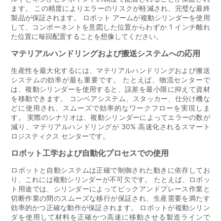
ます。 この精度によりエラーのリスクが軽減され、完璧な最終
製品が保証されます。 ロボット アームが複動シリンダーを使用
して、コンポーネントを意図した位置からわずか 1 インチ離れ
た位置に毎回配置することを想像してください。
マテリアルハンドリングおよび搬送システムへの応用
生産性を最大化するには、マテリアルハンドリングおよび搬送
システムの効率が最も重要です。 たとえば、物流センターで
は、複動シリンダーを使用すると、誤差を最小限に抑えて資材
を移動できます。 コンベアシステム、スタッカー、仕分け機な
どに使用され、スムーズで効率的なワークフローを実現しま
す。 実際のシナリオは、複動シリンダーによってエラーの数が
減り、マテリアルハンドリングが 30% 高速化されるスマート
ロジスティクス センターです。
ロボット工学および自動化プロセスでの使用
ロボットと自動システムは正確で制御された動きに依存してお
り、これには複動シリンダーが不可欠です。 たとえば、ロボッ
ト用途では、シリンダーによってピックアンドプレース作業と
切断作業の間のスムーズな移行が保証され、生産需要を満たす
効率的かつ正確な動作が保証されます。 ロボットが複動シリン
ダを使用して材料を正確かつ高速に移動させる製造ラインで