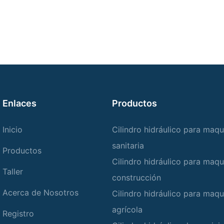
Enlaces
Productos
Inicio
Cilindro hidráulico para maqu
sanitaria
Productos
Cilindro hidráulico para maqu
Taller
construcción
Acerca de Nosotros
Cilindro hidráulico para maqu
agrícola
Registro