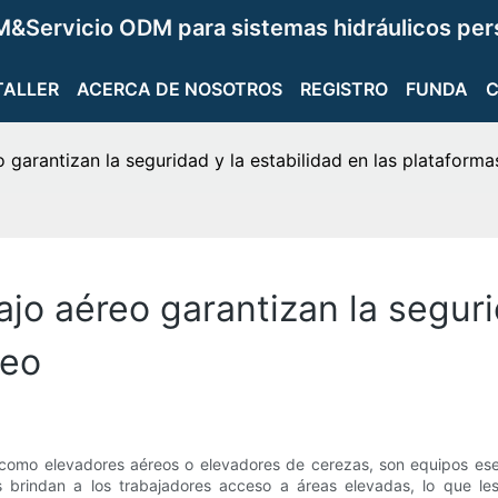
&Servicio ODM para sistemas hidráulicos per
TALLER
ACERCA DE NOSOTROS
REGISTRO
FUNDA
 garantizan la seguridad y la estabilidad en las plataforma
ajo aéreo garantizan la seguri
reo
mo elevadores aéreos o elevadores de cerezas, son equipos esencia
s brindan a los trabajadores acceso a áreas elevadas, lo que les