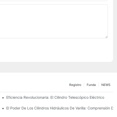
Registro
Funda
NEWS
ctrico
Eficiencia Revolucionaria: El Cilindro Telescópico Eléctrico
co Telescópico De 4 Etapas
El Poder De Los Cilindros Hidráulicos De Varilla: Comprensión De 