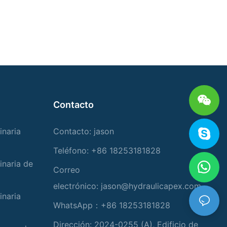
Contacto
inaria
Contacto: jason
Teléfono: +86 18253181828
inaria de
Correo
electrónico:
jason@hydraulicapex.com
inaria
WhatsApp：+86 18253181828
Dirección: 2024-0255 (A), Edificio de