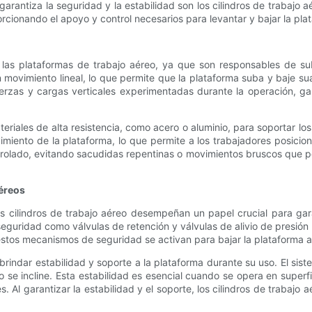
rantiza la seguridad y la estabilidad son los cilindros de trabajo a
orcionando el apoyo y control necesarios para levantar y bajar la pl
las plataformas de trabajo aéreo, ya que son responsables de subi
un movimiento lineal, lo que permite que la plataforma suba y baje s
erzas y cargas verticales experimentadas durante la operación, gar
eriales de alta resistencia, como acero o aluminio, para soportar los
miento de la plataforma, lo que permite a los trabajadores posiciona
rolado, evitando sacudidas repentinas o movimientos bruscos que po
aéreos
os cilindros de trabajo aéreo desempeñan un papel crucial para gar
seguridad como válvulas de retención y válvulas de alivio de presión
 estos mecanismos de seguridad se activan para bajar la plataforma 
rindar estabilidad y soporte a la plataforma durante su uso. El sist
o se incline. Esta estabilidad es esencial cuando se opera en super
 Al garantizar la estabilidad y el soporte, los cilindros de trabajo 