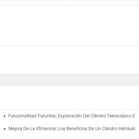
Funcionalidad Futurista: Exploración Del Cilindro Telescópico Elé
Hidráulicos De Barra De Acoplamiento
Para Su Camión Volquete
Mejora De La Eficiencia: Los Beneficios De Un Cilindro Hidráuli