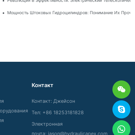
ического Телескопического Цилиндра
Революция В Эффективности: Электрический Телескопичес
Телескопического Гидроцилиндра
Мощность Штоковых Гидроцилиндров: Понимание Их Прочно
Контакт
ля
Контакт: Джейсон
борудования
Тел: +86 18253181828
ля
Электронная
почта:
jason@hydraulicapex.com