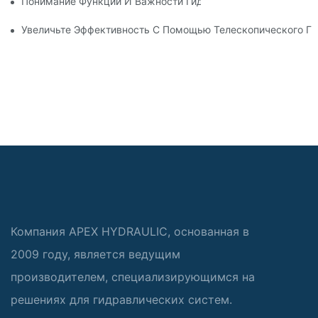
Понимание Функций И Важности Гидравлических Цилиндров
Увеличьте Эффективность С Помощью Телескопического Г
Компания APEX HYDRAULIC, основанная в
2009 году, является ведущим
производителем, специализирующимся на
решениях для гидравлических систем.