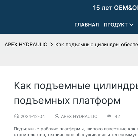
15 лет OEM&O
ГЛАВНАЯ
ПРОДУКТ
APEX HYDRAULIC
Как подъемные цилиндры обеспе
Как подъемные цилиндры
подъемных платформ
2024-12-04
APEX HYDRAULIC
42
Подъемные рабочие платформы, широко известные как 
строительство, техническое обслуживание и телекоммун