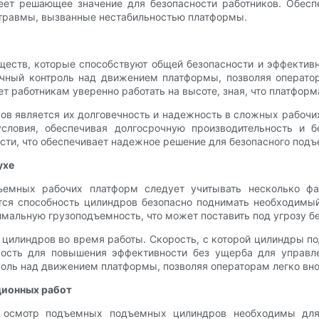
еет решающее значение для безопасности работников. Обесп
 травмы, вызванные нестабильностью платформы.
ств, которые способствуют общей безопасности и эффектив
очный контроль над движением платформы, позволяя оператор
 работникам уверенно работать на высоте, зная, что платформа
 является их долговечность и надежность в сложных рабочих
условия, обеспечивая долгосрочную производительность и б
ости, что обеспечивает надежное решение для безопасного под
ухе
емных рабочих платформ следует учитывать несколько фак
тся способность цилиндров безопасно поднимать необходим
мальную грузоподъемность, что может поставить под угрозу б
цилиндров во время работы. Скорость, с которой цилиндры п
ость для повышения эффективности без ущерба для управле
оль над движением платформы, позволяя операторам легко вно
ционных работ
й осмотр подъемных подъемных цилиндров необходимы для