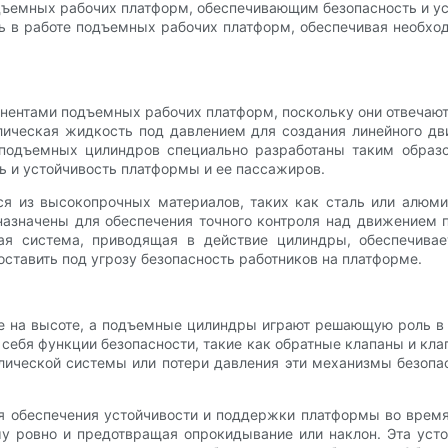
дъемных рабочих платформ, обеспечивающим безопасность и ус
 в работе подъемных рабочих платформ, обеспечивая необхо
нтами подъемных рабочих платформ, поскольку они отвечают
влическая жидкость под давлением для создания линейного д
 подъемных цилиндров специально разработаны таким образо
ь и устойчивость платформы и ее пассажиров.
я из высокопрочных материалов, таких как сталь или алюм
назначены для обеспечения точного контроля над движением 
ая система, приводящая в действие цилиндры, обеспечива
оставить под угрозу безопасность работников на платформе.
те на высоте, а подъемные цилиндры играют решающую роль в 
себя функции безопасности, такие как обратные клапаны и кл
влической системы или потери давления эти механизмы безопа
 обеспечения устойчивости и поддержки платформы во время
у ровно и предотвращая опрокидывание или наклон. Эта уст