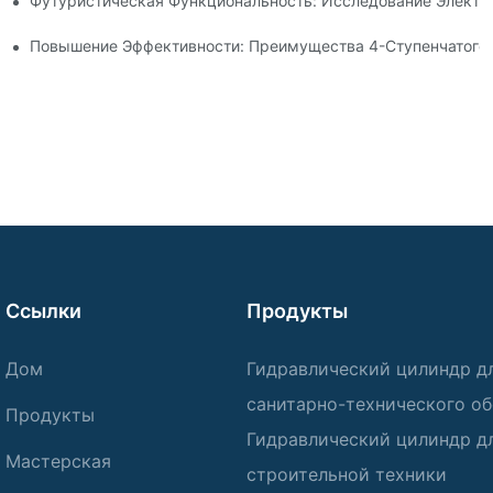
Футуристическая Функциональность: Исследование Электр
 Рулевой Тяги
идроцилиндра Для Вашего Самосвала
Повышение Эффективности: Преимущества 4-Ступенчатого 
Ссылки
Продукты
Дом
Гидравлический цилиндр д
санитарно-технического о
Продукты
Гидравлический цилиндр д
Мастерская
строительной техники